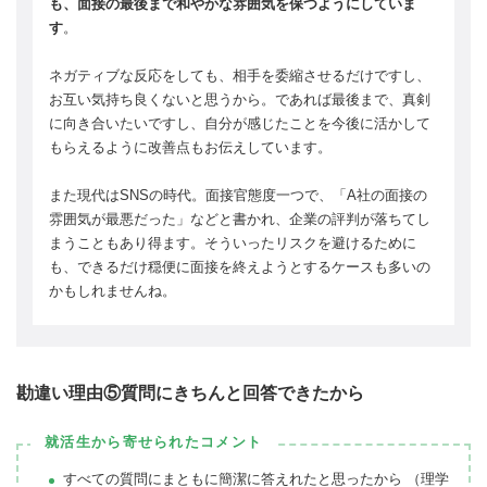
も、面接の最後まで和やかな雰囲気を保つようにしていま
す
。
ネガティブな反応をしても、相手を委縮させるだけですし、
お互い気持ち良くないと思うから。であれば最後まで、真剣
に向き合いたいですし、自分が感じたことを今後に活かして
もらえるように改善点もお伝えしています。
また現代はSNSの時代。面接官態度一つで、「A社の面接の
雰囲気が最悪だった」などと書かれ、企業の評判が落ちてし
まうこともあり得ます。そういったリスクを避けるために
も、できるだけ穏便に面接を終えようとするケースも多いの
かもしれませんね。
勘違い理由⑤質問にきちんと回答できたから
就活生から寄せられたコメント
すべての質問にまともに簡潔に答えれたと思ったから （理学