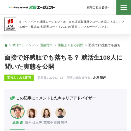
採用ご担当者様へ
トッ
キャリアパーク就職エージェントは、東京証券取引所グロース市場に上場してい
るポート株式会社(証券コード：7047)が運営しているサービスです。
サー
就活コンテンツ
面接対策
面接よくある質問
面接で好感触でも落ちる？ 就活生108人に聞いた実態を公開
トップ
アド
面接で好感触でも落ちる？ 就活生108人に
聞いた実態を公開
利用
面接よくある質問
更新日：
2026.7.23
記事の編集責任者：
北原 瑞起
就活
経営
この記事にコメントしたキャリアアドバイザー
無料
成瀬 遼
酒井 栞里
乾 花穂子
吉川 智也