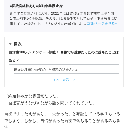
#面接官経験あり
#自動車業界 出身
新卒で自動車会社に入社。2021年には買取販売台数で前年比率全国
178店舗中1位を記録。その後、現場責任者として新卒・中途教育に従
詳細ページを見る
事していた経験から、「人の人生の分岐点によりかかわりたい」と思
い、ポートへ。
全国民営職業紹介事業協会
職業紹介責任者（001-
230209002-05661）
目次
就活生108人へアンケート調査！ 面接で好感触だったのに落ちたことは
ある？
勘違い理由①面接官から将来の話をされた
すべて表示
「終始和やかな雰囲気だった」
「面接官がうなづきながら話を聞いてくれていた」
面接で手ごたえがあり、「受かった」と確証している学生もいる
でしょう。しかし、自信があった面接で落ちることがあるのも事
実。