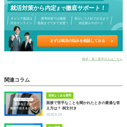
就活対策から
内定
徹底サポート！
まで
キャリア面談は
選考対策では模擬
安心して入社できるまで
完全オンライン
面接までできて完璧！
内定後もサポート
まずは就活の悩みを相談してみる
既卒・第二新卒の人はこちら
関連コラム
面接よくある質問
面接で苦手なことを聞かれたときの最適な答
え方は？ 例文付き
2026.6.24