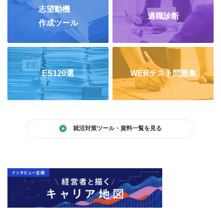
志望動機
適職診断
作成ツール
ES120選
WEBテスト問題集
就活対策ツール・資料一覧を見る