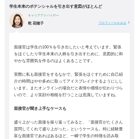
学生本来のポテンシャルを引き出す意図がほとんど
キャリアアドバイザー
乾 花穂子
プロフィールをみる
面接官は学生の100％を引き出したいと考えています。緊張
をほぐしたり学生本来の人柄を引き出すために、意図的に和
やかな雰囲気を作るのはよくあることです。
実際に私も面接官をするなかで、緊張をほぐすために自己紹
介の時間はやや多めに取ってアイスブレイクするようにしし
います。またオンラインの場合だと表情や感情が伝わりづら
いので、より笑顔や相槌を打つことは意識していますね。
面接官が聞き上手なケースも
盛り上がった面接を振り返ってみると、「面接官がたくさん
質問してくれて盛り上がった」というケースも。特に経験豊
富な面接官であればあるほど、一瞬で学生の特徴を読み取