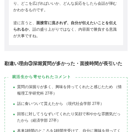
り、どこを広げればいいか、どんな反応をしたら会話が弾む
かわかるものです。
逆に言うと、
面接官に流されず、自分が伝えたいことを伝え
られるか
。話の盛り上がりではなく、内容面で勝負する意識
が大事ですね。
勘違い理由③深堀質問が多かった・面接時間が長引いた
就活生から寄せられたコメント
質問の深掘りが多く、興味を持ってくれたと感じたため （情
報理工学研究科 27卒）
話に食いついて貰えたから （現代社会学部 27卒）
回答に対してうなずいてくれたり笑顔で和やかな雰囲気だっ
たから（経済学部 27卒）
本来1時間のところを1時間半受けて、自分に興味を持ってく