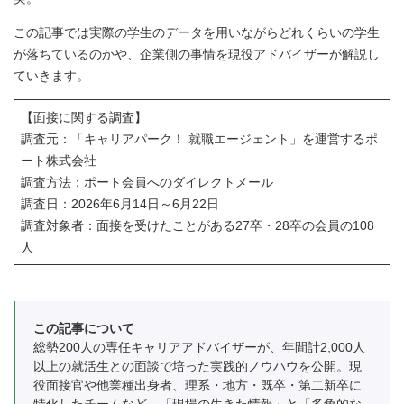
この記事では実際の学生のデータを用いながらどれくらいの学生
が落ちているのかや、企業側の事情を現役アドバイザーが解説し
ていきます。
【面接に関する調査】
調査元：「キャリアパーク！ 就職エージェント」を運営するポ
ート株式会社
調査方法：ポート会員へのダイレクトメール
調査日：2026年6月14日～6月22日
調査対象者：面接を受けたことがある27卒・28卒の会員の108
人
この記事について
総勢200人の専任キャリアアドバイザーが、年間計2,000人
以上の就活生との面談で培った実践的ノウハウを公開。現
役面接官や他業種出身者、理系・地方・既卒・第二新卒に
特化したチームなど、「現場の生きた情報」と「多角的な