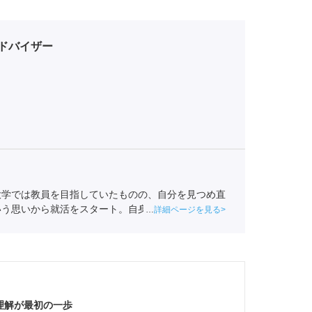
ドバイザー
大学では教員を目指していたものの、自分を見つめ直
いう思いから就活をスタート。自身も就活ではエージ
詳細ページを見る
を持ちポートに入社。
全国民営職業紹介事業協会
職業
理解が最初の一歩