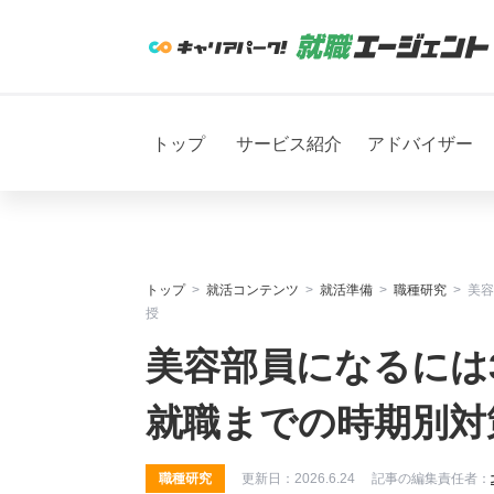
トップ
サービス紹介
アドバイザー
トップ
就活コンテンツ
就活準備
職種研究
美容
授
美容部員になるには
就職までの時期別対
職種研究
更新日：
2026.6.24
記事の編集責任者：