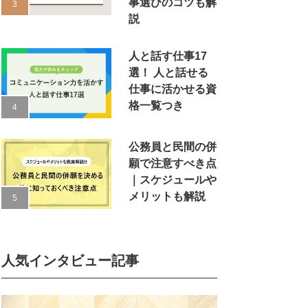
事選びのコツも解
説
人と話す仕事17
選！ 人と話せる
仕事に活かせる資
格一覧つき
公務員と民間の併
願で注意すべき点
｜スケジュールや
メリットも解説
人気インタビュー記事