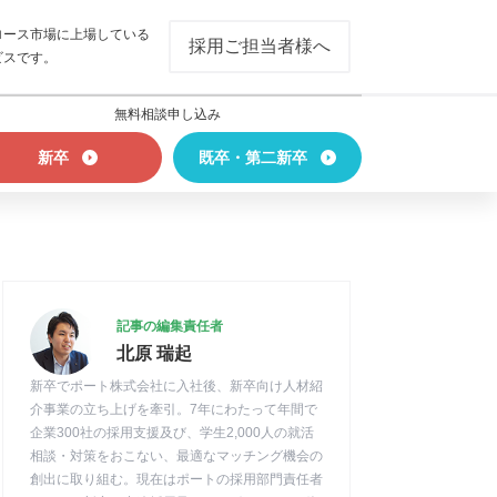
ロース市場に上場している
採用ご担当者様へ
ビスです。
無料相談申し込み
新卒
既卒・第二新卒
記事の編集責任者
北原 瑞起
新卒でポート株式会社に入社後、新卒向け人材紹
介事業の立ち上げを牽引。7年にわたって年間で
企業300社の採用支援及び、学生2,000人の就活
相談・対策をおこない、最適なマッチング機会の
創出に取り組む。現在はポートの採用部門責任者