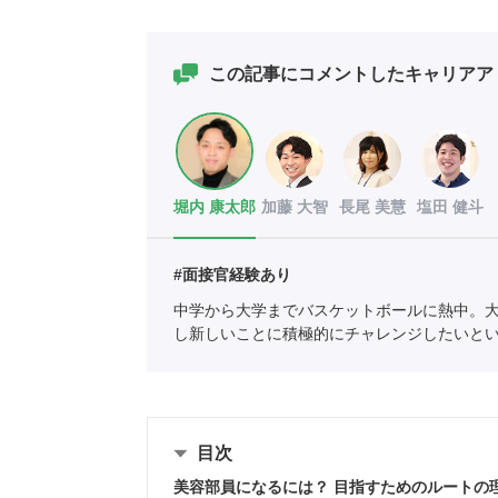
この記事にコメントしたキャリアア
堀内 康太郎
加藤 大智
長尾 美慧
塩田 健斗
#面接官経験あり
中学から大学までバスケットボールに熱中。
し新しいことに積極的にチャレンジしたいと
ェントを利用していたことで人材業界に興味
紹介責任者（001-230308002-05631）
目次
美容部員になるには？ 目指すためのルートの