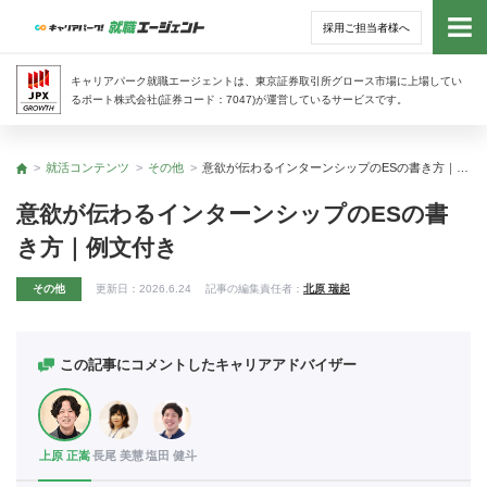
採用ご担当者様へ
トッ
キャリアパーク就職エージェントは、東京証券取引所グロース市場に上場してい
るポート株式会社(証券コード：7047)が運営しているサービスです。
サー
就活コンテンツ
その他
意欲が伝わるインターンシップのESの書き方｜例文付き
トップ
アド
意欲が伝わるインターンシップのESの書
き方｜例文付き
利用
その他
更新日：
2026.6.24
記事の編集責任者：
北原 瑞起
就活
経営
この記事にコメントしたキャリアアドバイザー
無料
上原 正嵩
長尾 美慧
塩田 健斗