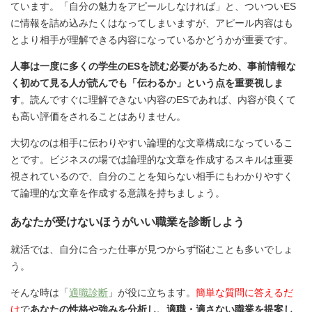
ています。「自分の魅力をアピールしなければ」と、ついついES
に情報を詰め込みたくはなってしまいますが、アピール内容はも
とより相手が理解できる内容になっているかどうかが重要です。
人事は一度に多くの学生のESを読む必要があるため、事前情報な
く初めて見る人が読んでも「伝わるか」という点を重要視しま
す
。読んですぐに理解できない内容のESであれば、内容が良くて
も高い評価をされることはありません。
大切なのは相手に伝わりやすい論理的な文章構成になっているこ
とです。ビジネスの場では論理的な文章を作成するスキルは重要
視されているので、自分のことを知らない相手にもわかりやすく
て論理的な文章を作成する意識を持ちましょう。
あなたが受けないほうがいい職業を診断しよう
就活では、自分に合った仕事が見つからず悩むことも多いでしょ
う。
そんな時は「
適職診断
」が役に立ちます。
簡単な質問に答えるだ
け
で
あなたの性格や強みを分析し、適職・適さない職業を提案し