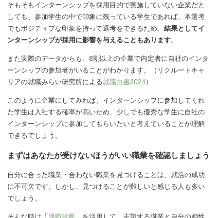
そもそもインターンシップを採用目的で実施していない企業だと
しても、参加学生の中で印象に残っている学生であれば、本選考
でもポジティブな印象を持って選考をできるため、
結果としてイ
ンターンシップが採用に影響を与えることもあります
。
また実際のデータからも、8割以上の企業で内定者に自社のインタ
ーンシップの参加者がいることがわかります。（リクルートキャ
リアの就職みらい研究所による
就職白書2024
）
このように企業にしてみれば、インターンシップに参加してくれ
た学生は入社する確率が高いため、少しでも優秀な学生に自社の
インターンシップに参加してもらいたいと考えていることが理解
できるでしょう。
まずはあなたが受けないほうがいい職業を確認しましょう
自分に合った職業・合わない職業を見つけることは、就活の成功
に不可欠です。しかし、見つけることが難しいと感じる人も多い
でしょう。
そんな時は「
適職診断
」を活用して、志望する職業と自分の相性