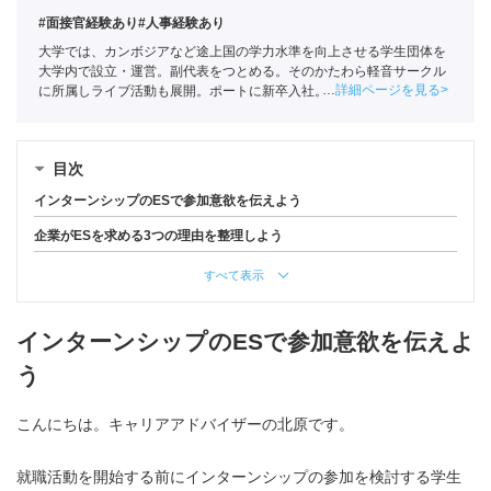
#面接官経験あり
#人事経験あり
大学では、カンボジアなど途上国の学力水準を向上させる学生団体を
大学内で設立・運営。副代表をつとめる。そのかたわら軽音サークル
詳細ページを見る
に所属しライブ活動も展開。ポートに新卒入社。
全国民営職業紹介事
業協会
職業紹介責任者（001-230123001-05663）
目次
インターンシップのESで参加意欲を伝えよう
企業がESを求める3つの理由を整理しよう
すべて表示
インターンシップのESで参加意欲を伝えよ
う
こんにちは。キャリアアドバイザーの北原です。
就職活動を開始する前にインターンシップの参加を検討する学生