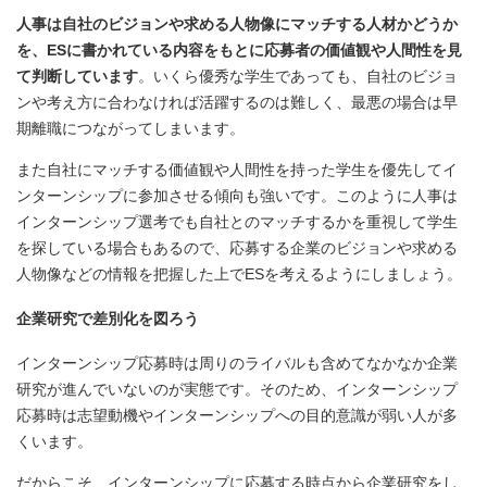
人事は自社のビジョンや求める人物像にマッチする人材かどうか
を、ESに書かれている内容をもとに応募者の価値観や人間性を見
て判断しています
。いくら優秀な学生であっても、自社のビジョ
ンや考え方に合わなければ活躍するのは難しく、最悪の場合は早
期離職につながってしまいます。
また自社にマッチする価値観や人間性を持った学生を優先してイ
ンターンシップに参加させる傾向も強いです。このように人事は
インターンシップ選考でも自社とのマッチするかを重視して学生
を探している場合もあるので、応募する企業のビジョンや求める
人物像などの情報を把握した上でESを考えるようにしましょう。
企業研究で差別化を図ろう
インターンシップ応募時は周りのライバルも含めてなかなか企業
研究が進んでいないのが実態です。そのため、インターンシップ
応募時は志望動機やインターンシップへの目的意識が弱い人が多
くいます。
だからこそ、インターンシップに応募する時点から企業研究をし