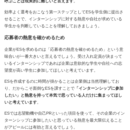
呼ぶことは現実的に難しいと言えます
。
効率よく選考をおこなう第一ステップとしてESを学生側に提出さ
せることで、インターンシップに対する熱意や自社が求めている
学生かを判断していることを理解しておきましょう。
応募者の熱意を確かめるため
企業がESを求めるのは「応募者の熱意を確かめるため」という意
味合いが一番大きいと言えるでしょう。受け入れ定員が決まって
いるインターンシップであれば企業は意欲的な学生や自社への志
望度が高い学生に参加してほしいと考えています。
ESを作成するのに時間が掛かることは企業側は当然理解してお
り、だからこそ面倒なESを課すことで
「インターンシップに参加
したい」と熱意を持って本気で思っている人だけに集まってほし
いと考えています
。
ESでは志望動機や自己PRといった項目を使って、その企業のイン
ターンシップに参加したいと思っている熱意を最大限伝えること
がアピールには有効と言えるでしょう。