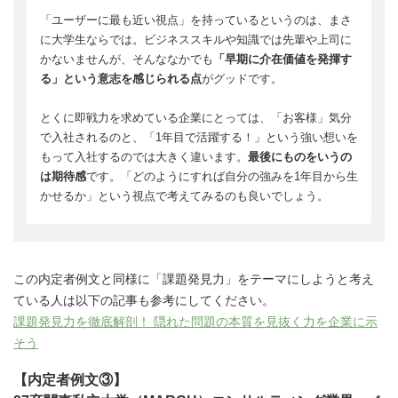
「ユーザーに最も近い視点」を持っているというのは、まさ
に大学生ならでは。ビジネススキルや知識では先輩や上司に
かないませんが、そんななかでも
「早期に介在価値を発揮す
る」という意志を感じられる点
がグッドです。
とくに即戦力を求めている企業にとっては、「お客様」気分
で入社されるのと、「1年目で活躍する！」という強い想いを
もって入社するのでは大きく違います。
最後にものをいうの
は期待感
です。「どのようにすれば自分の強みを1年目から生
かせるか」という視点で考えてみるのも良いでしょう。
この内定者例文と同様に「課題発見力」をテーマにしようと考え
ている人は以下の記事も参考にしてください。
課題発見力を徹底解剖！ 隠れた問題の本質を見抜く力を企業に示
そう
【内定者例文③】