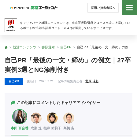
採用ご担当者様へ
トッ
キャリアパーク就職エージェントは、東京証券取引所グロース市場に上場してい
るポート株式会社(証券コード：7047)が運営しているサービスです。
サー
就活コンテンツ
書類選考
自己PR
自己PR「最後の一文・締め」の例文｜27卒実例3選とNG添削付き
トップ
アド
自己PR「最後の一文・締め」の例文｜27卒
実例3選とNG添削付き
利用
自己PR
更新日：
2026.7.21
記事の編集責任者：
北原 瑞起
就活
経営
この記事にコメントしたキャリアアドバイザー
無料
本田 百合香
成瀬 遼
根岸 佑莉子
高橋 宙