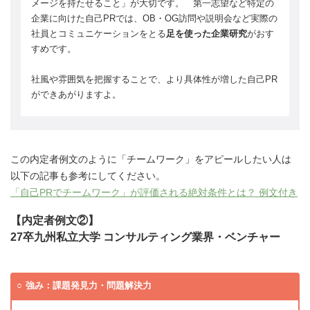
メージを持たせること」が大切です。 第一志望など特定の
企業に向けた自己PRでは、OB・OG訪問や説明会など実際の
社員とコミュニケーションをとる
足を使った企業研究
がおす
すめです。
社風や雰囲気を把握することで、より具体性が増した自己PR
ができあがりますよ。
この内定者例文のように「チームワーク」をアピールしたい人は
以下の記事も参考にしてください。
「自己PRでチームワーク」が評価される絶対条件とは？ 例文付き
【内定者例文②】
27卒九州私立大学 コンサルティング業界・ベンチャー
強み：課題発見力・問題解決力