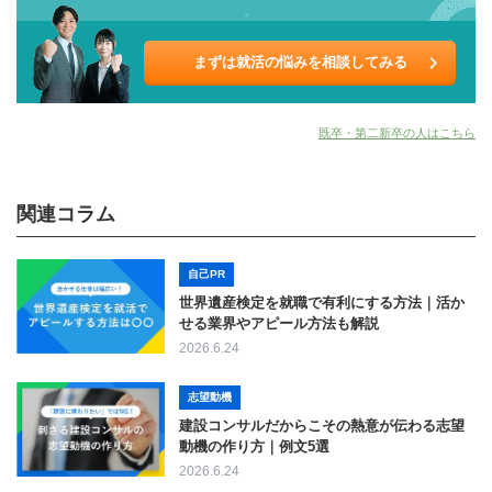
まずは就活の悩みを相談してみる
既卒・第二新卒の人はこちら
関連コラム
自己PR
世界遺産検定を就職で有利にする方法｜活か
せる業界やアピール方法も解説
2026.6.24
志望動機
建設コンサルだからこその熱意が伝わる志望
動機の作り方｜例文5選
2026.6.24