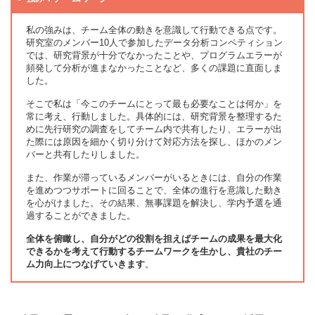
私の強みは、チーム全体の動きを意識して行動できる点です。
研究室のメンバー10人で参加したデータ分析コンペティション
では、研究背景が十分でなかったことや、プログラムエラーが
頻発して分析が進まなかったことなど、多くの課題に直面しま
した。
そこで私は「今このチームにとって最も必要なことは何か」を
常に考え、行動しました。具体的には、研究背景を整理するた
めに先行研究の調査をしてチーム内で共有したり、エラーが出
た際には原因を細かく切り分けて対応方法を探し、ほかのメン
バーと共有したりしました。
また、作業が滞っているメンバーがいるときには、自分の作業
を進めつつサポートに回ることで、全体の進行を意識した動き
を心がけました。その結果、無事課題を解決し、学内予選を通
過することができました。
全体を俯瞰し、自分がどの役割を担えばチームの成果を最大化
できるかを考えて行動するチームワークを生かし、貴社のチー
ム力向上につなげていきます
。