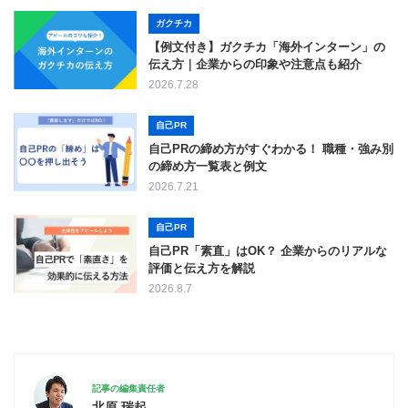
ガクチカ
【例文付き】ガクチカ「海外インターン」の
伝え方｜企業からの印象や注意点も紹介
2026.7.28
自己PR
自己PRの締め方がすぐわかる！ 職種・強み別
の締め方一覧表と例文
2026.7.21
自己PR
自己PR「素直」はOK？ 企業からのリアルな
評価と伝え方を解説
2026.8.7
記事の編集責任者
北原 瑞起