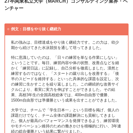
27卒関東私立大学（MARCH）コンサルティング業界・ベ
ンチャー
例文：目標をやり抜く継続力
私の強みは、目標達成をやり抜く継続力です。この力は、幼少
期から続けてきた水泳競技を通して培ってきました。
特に意識していたのは、「日々の練習を単なる作業にしない」
ということです。毎日、練習内容や体の状態、改善点などを細
かく「練習日誌」に記録し、自己分析を徹底しました。漠然と
練習するのではなく、「スタートの蹴り出しを改善する」「後
半のスピードを維持する」といった具体的な課題を設定し、次
の練習に生かすことを繰り返しました。この継続的な改善サイ
クルにより、着実に実力を伸ばすことができました。その結
果、高校3年生の全国高校総体では、400m自由形で優勝、
1500m自由形では準優勝という成果を出すことができました。
大学では、チームで「学生日本一」という目標を掲げ、個人の
課題だけでなく、チーム全体の課題解決にも貢献してきまし
た。個人が最高のパフォーマンスを発揮できるよう、練習環境
やモチベーション維持のための働きかけを積極的に行い、3年連
続の総合優勝という結果に繋がりました。