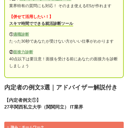
業界特有の質問にも対応！ そのまま使えるESが作れます
【併せて活用したい！】
スキマ時間でできる就活診断ツール
①
適職診断
たった30秒であなたが受けない方がいい仕事がわかります
②
面接力診断
40点以下は要注意！面接を受ける前にあなたの面接力を診断
しましょう
内定者の例文3選｜アドバイザー解説付き
【内定者例文①】
27卒関西私立大学（関関同立） IT業界
強み：チームワーク