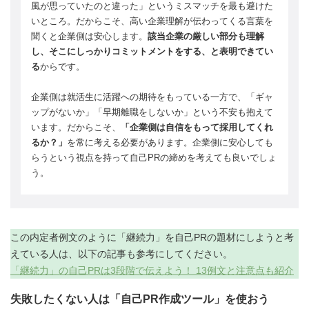
風が思っていたのと違った」というミスマッチを最も避けた
いところ。だからこそ、高い企業理解が伝わってくる言葉を
聞くと企業側は安心します。
該当企業の厳しい部分も理解
し、そこにしっかりコミットメントをする、と表明できてい
る
からです。
企業側は就活生に活躍への期待をもっている一方で、「ギャ
ップがないか」「早期離職をしないか」という不安も抱えて
います。だからこそ、
「企業側は自信をもって採用してくれ
るか？」
を常に考える必要があります。企業側に安心しても
らうという視点を持って自己PRの締めを考えても良いでしょ
う。
この内定者例文のように「継続力」を自己PRの題材にしようと考
えている人は、以下の記事も参考にしてください。
「継続力」の自己PRは3段階で伝えよう！ 13例文と注意点も紹介
失敗したくない人は「自己PR作成ツール」を使おう