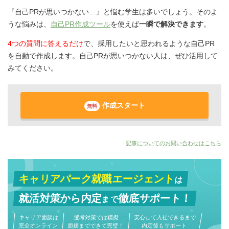
『自己PRが思いつかない…』と悩む学生は多いでしょう。そのよ
うな悩みは、
自己PR作成ツール
を使えば
一瞬で解決できます
。
4つの質問に答えるだけ
で、採用したいと思われるような自己PR
を自動で作成します。自己PRが思いつかない人は、ぜひ活用して
みてください。
作成スタート
無料
記事についてのお問い合わせはこちら
キャリアパーク就職エージェント
は
就活対策から
内定
徹底サポート！
まで
キャリア面談は
選考対策では模擬
安心して入社できるまで
完全オンライン
面接までできて完璧！
内定後もサポート