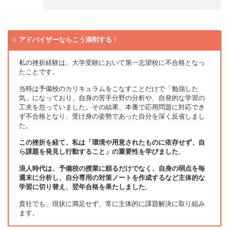
アドバイザーならこう添削する！
私の挫折経験は、大学受験において第一志望校に不合格となっ
たことです。
当時は予備校のカリキュラムをこなすことだけで「勉強した
気」になっており、自身の苦手分野の分析や、自発的な学習の
工夫を怠っていました。その結果、本番で応用問題に対応でき
ず不合格となり、受け身の姿勢であった自分を深く反省しまし
た。
この挫折を経て、私は「環境や用意されたものに依存せず、自
ら課題を発見し行動すること」の重要性を学びました
。
浪人時代は、予備校の授業に頼るだけでなく、自身の弱点を毎
週末に分析し、自分専用の対策ノートを作成するなど主体的な
学習に切り替え、翌年合格を果たしました
。
貴社でも、現状に満足せず、常に主体的に課題解決に取り組み
ます。