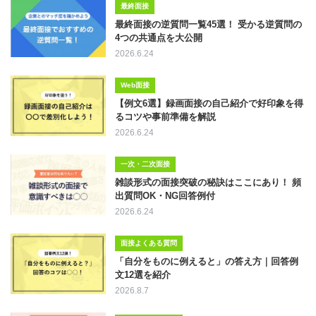
最終面接
最終面接の逆質問一覧45選！ 受かる逆質問の
4つの共通点を大公開
2026.6.24
Web面接
【例文6選】録画面接の自己紹介で好印象を得
るコツや事前準備を解説
2026.6.24
一次・二次面接
雑談形式の面接突破の秘訣はここにあり！ 頻
出質問OK・NG回答例付
2026.6.24
面接よくある質問
「自分をものに例えると」の答え方｜回答例
文12選を紹介
2026.8.7