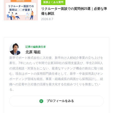
面接よくある質問
リクルーター面談での質問例25選｜必要な準
備も解説
2026.8.7
記事の編集責任者
北原 瑞起
新卒でポート株式会社に入社後、新卒向け人材紹介事業の立ち上げを
牽引。7年にわたって年間で企業300社の採用支援及び、学生2,000人
の就活相談・対策をおこない、最適なマッチング機会の創出に取り組
む。現在はポートの採用部門責任者として、新卒・中途採用及びオン
ボーディング領域を統括。事業・組織成長の両面から採用設計し、組
織への定着や入社後の活躍を最大化する仕組みづくりを推進してい
る。
プロフィールをみる