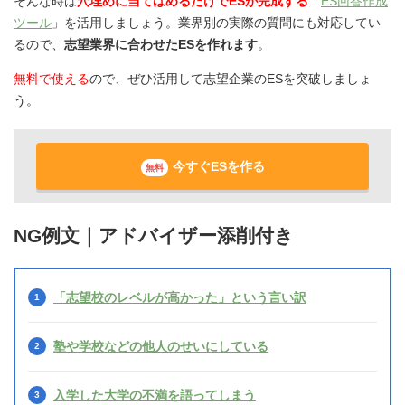
そんな時は
穴埋めに当てはめるだけでESが完成する
「
ES回答作成
ツール
」を活用しましょう。業界別の実際の質問にも対応してい
るので、
志望業界に合わせたESを作れます
。
無料で使える
ので、ぜひ活用して志望企業のESを突破しましょ
う。
今すぐESを作る
無料
NG例文｜アドバイザー添削付き
「志望校のレベルが高かった」という言い訳
塾や学校などの他人のせいにしている
入学した大学の不満を語ってしまう