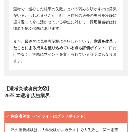
選考で「慢心した結果の失敗」という弱みを明かすのは勇気
がいるかもしれませんが、むしろ自分の過去の失敗を冷静に
振り返って今に活かせている学生に対して、採用担当者は好
印象を抱く傾向にあります。
また、最終的に見事志望校に合格したという、
意識を改革し
たことによる成果を盛り込めている点も評価ポイント
。口だ
けでなく、実際にマインドを変えられている証明にもなりま
すよ。
【選考突破者例文②】
26卒 本選考 広告業界
内定者例文（ハイライトはグッドポイント）
私の挫折経験は、大学受験の共通テストで大失敗し、第一志望