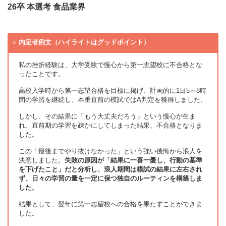
26卒 本選考 食品業界
内定者例文（ハイライトはグッドポイント）
私の挫折経験は、大学受験で慢心から第一志望校に不合格とな
ったことです。
高校入学時から第一志望合格を目標に掲げ、計画的に1日5～8時
間の学習を継続し、本番直前の模試ではA判定を獲得しました。
しかし、その結果に「もう大丈夫だろう」という慢心が生ま
れ、直前期の学習を疎かにしてしまった結果、不合格となりま
した。
この「最後までやり抜けなかった」という強い後悔から浪人を
決意しました。
失敗の原因が「結果に一喜一憂し、行動の基準
を下げたこと」だと分析し、浪人期間は模試の結果に左右され
ず、日々の学習の量を一定に保つ独自のルーティンを構築しま
した
。
結果として、翌年に第一志望校への合格を果たすことができま
した。