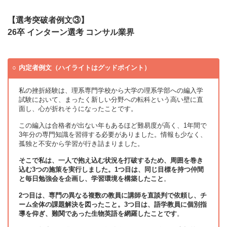
【選考突破者例文③】
26卒 インターン選考 コンサル業界
内定者例文（ハイライトはグッドポイント）
私の挫折経験は、理系専門学校から大学の理系学部への編入学
試験において、まったく新しい分野への転科という高い壁に直
面し、心が折れそうになったことです。
この編入は合格者が出ない年もあるほど難易度が高く、1年間で
3年分の専門知識を習得する必要がありました。情報も少なく、
孤独と不安から学習が行き詰まりました。
そこで私は、一人で抱え込む状況を打破するため、周囲を巻き
込む3つの施策を実行しました。1つ目は、同じ目標を持つ仲間
と毎日勉強会を企画し、学習環境を構築したこと
。
2つ目は、専門の異なる複数の教員に講師を直談判で依頼し、チ
ーム全体の課題解決を図ったこと。3つ目は、語学教員に個別指
導を仰ぎ、難関であった生物英語を網羅したことです
。