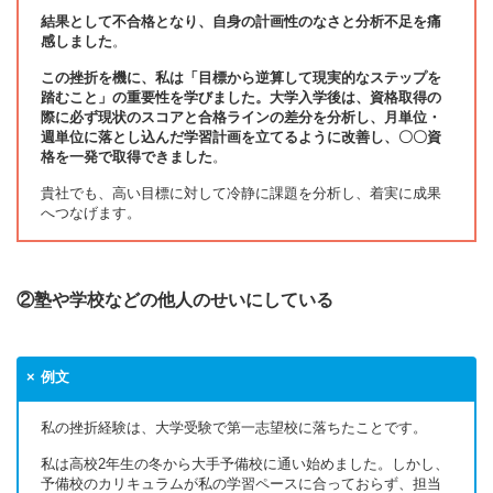
結果として不合格となり、自身の計画性のなさと分析不足を痛
感しました
。
この挫折を機に、私は「目標から逆算して現実的なステップを
踏むこと」の重要性を学びました。大学入学後は、資格取得の
際に必ず現状のスコアと合格ラインの差分を分析し、月単位・
週単位に落とし込んだ学習計画を立てるように改善し、〇〇資
格を一発で取得できました
。
貴社でも、高い目標に対して冷静に課題を分析し、着実に成果
へつなげます。
②塾や学校などの他人のせいにしている
例文
私の挫折経験は、大学受験で第一志望校に落ちたことです。
私は高校2年生の冬から大手予備校に通い始めました。しかし、
予備校のカリキュラムが私の学習ペースに合っておらず、担当