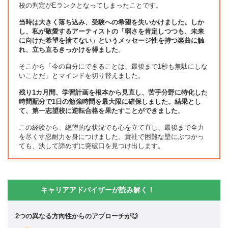
校の判定がEランクとなってしまったことです。
当時は大きく落ち込み、受験への希望を失いかけました。しか
し、私が敬愛するアーティストの「弱さを肯定しつつも、未来
に向けた希望を捨てない」というメッセージ性を持つ楽曲に触
れ、立ち直るきっかけを得ました
。
そこから「今の自分にできることは、最後まで1秒も無駄にしな
いことだ」とマインドを切り替えました。
残り1カ月間、学習計画を根本から見直し、苦手分野に特化した
時間配分で1日の勉強時間を最大限に確保しました。結果とし
て、第一志望校に逆転合格を果たすことができました
。
この経験から、絶望的な状況でも心を立て直し、最後まで全力
を尽くす忍耐力を身につけました。貴社で困難な壁にぶつかっ
ても、決して諦めずに突破口を見つけ出します。
キャリアアドバイザーが読み解く！
2つの異なる方向性からのアプローチが◎