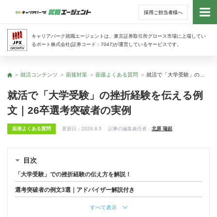
採用ご担当者様へ
トッ
キャリアパーク就職エージェントは、東京証券取引所グロース市場に上場してい
るポート株式会社(証券コード：7047)が運営しているサービスです。
サー
就活コンテンツ
面接対策
面接よくある質問
就活で「大学受験」の挫折経験を伝える例文｜26卒選考突破者の実例
トップ
アド
就活で「大学受験」の挫折経験を伝える例
文｜26卒選考突破者の実例
利用
面接よくある質問
更新日：
2026.8.5
記事の編集責任者：
北原 瑞起
就活
経営
目次
「大学受験」での挫折経験の伝え方を解説！
無料
選考突破者の例文3選｜アドバイザー解説付き
すべて表示