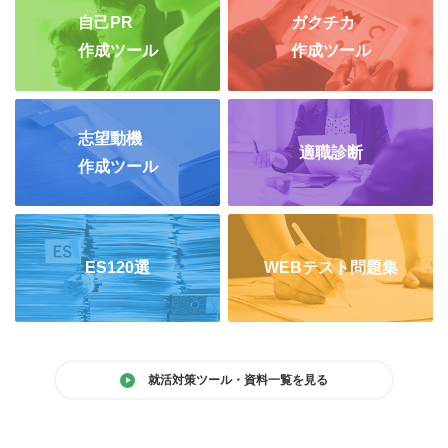
自己PR
ガクチカ
作成ツール
作成ツール
志望動機
適職診断
作成ツール
ES120選
WEBテスト問題集
就活対策ツール・資料一覧を見る