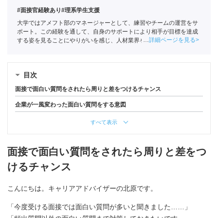
#面接官経験あり
#理系学生支援
大学ではアメフト部のマネージャーとして、練習やチームの運営をサ
ポート。この経験を通して、自身のサポートにより相手が目標を達成
詳細ページを見る
する姿を見ることにやりがいを感じ、人材業界を目指す。ポートに新
卒入社し、理系学生をメインに支援。
キャリアコンサルタント
（登録
番号23034402）/
全国民営職業紹介事業協会
職業紹介責任者（001-
230123001-05662）
目次
面接で面白い質問をされたら周りと差をつけるチャンス
企業が一風変わった面白い質問をする意図
すべて表示
面接で面白い質問をされたら周りと差をつ
けるチャンス
こんにちは。キャリアアドバイザーの北原です。
「今度受ける面接では面白い質問が多いと聞きました……」