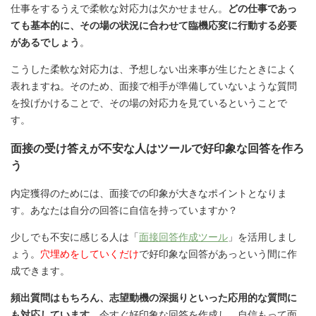
仕事をするうえで柔軟な対応力は欠かせません。
どの仕事であっ
ても基本的に、その場の状況に合わせて臨機応変に行動する必要
があるでしょう
。
こうした柔軟な対応力は、予想しない出来事が生じたときによく
表れますね。そのため、面接で相手が準備していないような質問
を投げかけることで、その場の対応力を見ているということで
す。
面接の受け答えが不安な人はツールで好印象な回答を作ろ
う
内定獲得のためには、面接での印象が大きなポイントとなりま
す。あなたは自分の回答に自信を持っていますか？
少しでも不安に感じる人は「
面接回答作成ツール
」を活用しまし
ょう。
穴埋めをしていくだけ
で好印象な回答があっという間に作
成できます。
頻出質問はもちろん、志望動機の深掘りといった応用的な質問に
も対応しています
。今すぐ好印象な回答を作成し、自信もって面