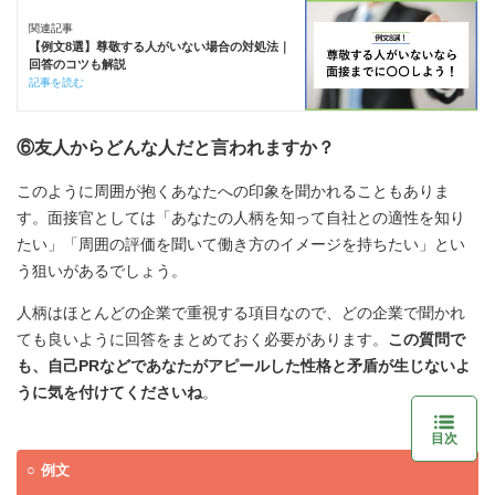
関連記事
【例文8選】尊敬する人がいない場合の対処法｜
回答のコツも解説
記事を読む
⑥友人からどんな人だと言われますか？
このように周囲が抱くあなたへの印象を聞かれることもありま
す。面接官としては「あなたの人柄を知って自社との適性を知り
たい」「周囲の評価を聞いて働き方のイメージを持ちたい」とい
う狙いがあるでしょう。
人柄はほとんどの企業で重視する項目なので、どの企業で聞かれ
ても良いように回答をまとめておく必要があります。
この質問で
も、自己PRなどであなたがアピールした性格と矛盾が生じないよ
うに気を付けてくださいね
。
目次
例文