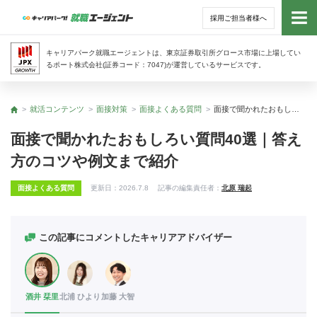
採用ご担当者様へ
トッ
キャリアパーク就職エージェントは、東京証券取引所グロース市場に上場してい
るポート株式会社(証券コード：7047)が運営しているサービスです。
サー
就活コンテンツ
面接対策
面接よくある質問
面接で聞かれたおもしろい質問40選｜答え方のコツや例文まで紹介
トップ
アド
面接で聞かれたおもしろい質問40選｜答え
方のコツや例文まで紹介
利用
面接よくある質問
更新日：
2026.7.8
記事の編集責任者：
北原 瑞起
就活
経営
この記事にコメントしたキャリアアドバイザー
無料
酒井 栞里
北浦 ひより
加藤 大智