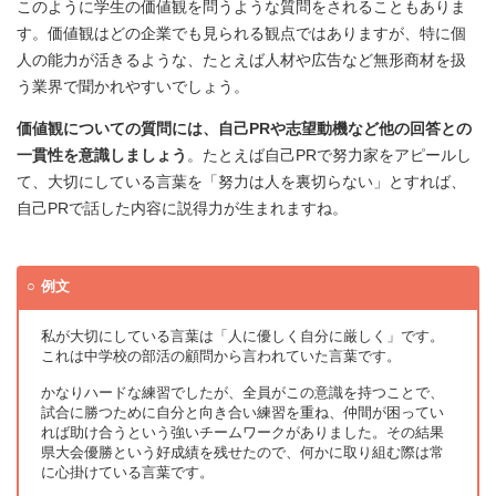
このように学生の価値観を問うような質問をされることもありま
す。価値観はどの企業でも見られる観点ではありますが、特に個
人の能力が活きるような、たとえば人材や広告など無形商材を扱
う業界で聞かれやすいでしょう。
価値観についての質問には、自己PRや志望動機など他の回答との
一貫性を意識しましょう
。たとえば自己PRで努力家をアピールし
て、大切にしている言葉を「努力は人を裏切らない」とすれば、
自己PRで話した内容に説得力が生まれますね。
例文
私が大切にしている言葉は「人に優しく自分に厳しく」です。
これは中学校の部活の顧問から言われていた言葉です。
かなりハードな練習でしたが、全員がこの意識を持つことで、
試合に勝つために自分と向き合い練習を重ね、仲間が困ってい
れば助け合うという強いチームワークがありました。その結果
県大会優勝という好成績を残せたので、何かに取り組む際は常
に心掛けている言葉です。