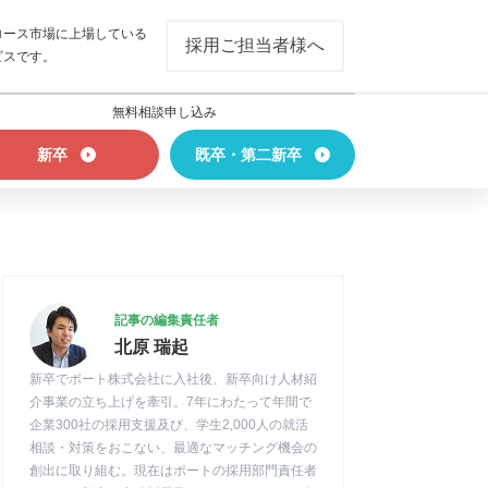
ロース市場に上場している
採用ご担当者様へ
ビスです。
無料相談申し込み
新卒
既卒・第二新卒
記事の編集責任者
北原 瑞起
新卒でポート株式会社に入社後、新卒向け人材紹
介事業の立ち上げを牽引。7年にわたって年間で
企業300社の採用支援及び、学生2,000人の就活
相談・対策をおこない、最適なマッチング機会の
創出に取り組む。現在はポートの採用部門責任者