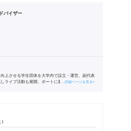
ドバイザー
を向上させる学生団体を大学内で設立・運営。副代表
属しライブ活動も展開。ポートに新卒入社。
全国民営
詳細ページを見る
001-05663）
説！