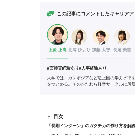
この記事にコメントしたキャリアア
上原 正嵩
北浦 ひより
加藤 大智
長尾 美慧
#面接官経験あり
#人事経験あり
大学では、カンボジアなど途上国の学力水準
をつとめる。そのかたわら軽音サークルに所
職業紹介事業協会
職業紹介責任者（001-230123
目次
「長期インターン」のガクチカの作り方を解