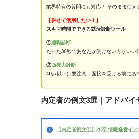
業界特有の質問にも対応！ そのまま使え
【併せて活用したい！】
スキマ時間でできる就活診断ツール
①
適職診断
たった30秒であなたが受けない方がいい
②
面接力診断
40点以下は要注意！面接を受ける前にあ
内定者の例文3選｜アドバイ
【内定者例文①】26卒 情報経営イ