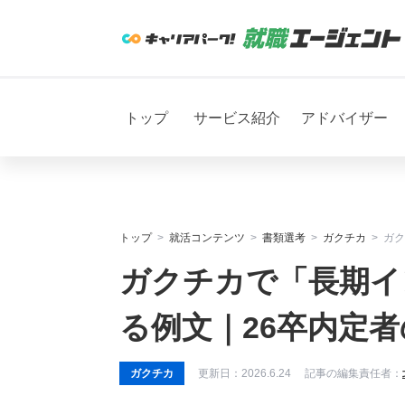
トップ
サービス紹介
アドバイザー
トップ
就活コンテンツ
書類選考
ガクチカ
ガク
ガクチカで「長期イ
る例文｜26卒内定
ガクチカ
更新日：
2026.6.24
記事の編集責任者：