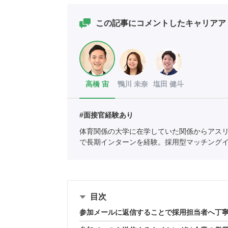
この記事にコメントしたキャリアア
高橋 宙
鴨川 未奈
塩田 健斗
#面接官経験あり
体育関係の大学に在学していた関係からアス
で長期インターンを経験。採用型マッチング
ートに新卒入社。
全国民営職業紹介事業協会
職
目次
参加メールに返信することで採用担当者へ丁