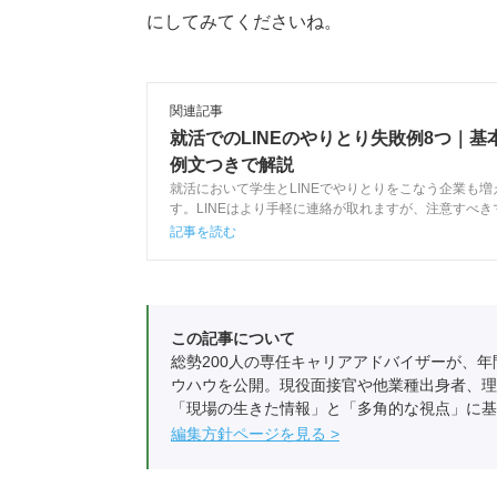
にしてみてくださいね。
関連記事
就活でのLINEのやりとり失敗例8つ｜基
例文つきで解説
就活において学生とLINEでやりとりをこなう企業も増
す。LINEはより手軽に連絡が取れますが、注意すべ
す。この記事では企業とLINEでやりとりをする際の
記事を読む
しますので、是非参考にしてみてください。
この記事について
総勢200人の専任キャリアアドバイザーが、年
ウハウを公開。現役面接官や他業種出身者、理
「現場の生きた情報」と「多角的な視点」に基
編集方針ページを見る