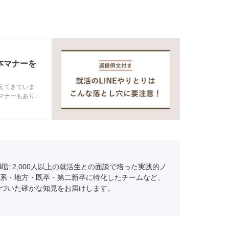
本マナーを
えてきていま
きマナーもありま
基本マナーを紹介
間計2,000人以上の就活生との面談で培った実践的ノ
系・地方・既卒・第二新卒に特化したチームなど、
づいた確かな知見をお届けします。