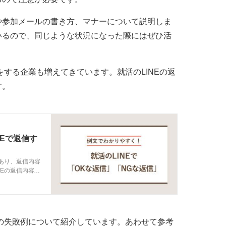
や参加メールの書き方、マナーについて説明しま
いるので、同じような状況になった際にはぜひ活
をする企業も増えてきています。就活のLINEの返
す。
NEで返信す
もあり、返信内容
NEの返信内容に
考にしてみてく
りの失敗例について紹介しています。あわせて参考