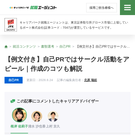
採用ご担当者様へ
トッ
キャリアパーク就職エージェントは、東京証券取引所グロース市場に上場してい
るポート株式会社(証券コード：7047)が運営しているサービスです。
サー
就活コンテンツ
書類選考
自己PR
【例文付き】自己PRではサークル活動をアピール｜作成のコツも解説
トップ
アド
【例文付き】自己PRではサークル活動をア
ピール｜作成のコツも解説
利用
自己PR
更新日：
2026.6.24
記事の編集責任者：
北原 瑞起
就活
経営
この記事にコメントしたキャリアアドバイザー
無料
根岸 佑莉子
清水 沙也香
上村 京久