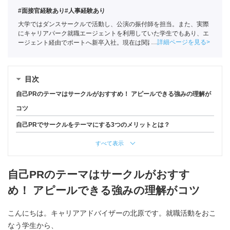
#面接官経験あり
#人事経験あり
大学ではダンスサークルで活動し、公演の振付師を担当。また、実際
にキャリアパーク就職エージェントを利用していた学生でもあり、エ
詳細ページを見る
ージェント経由でポートへ新卒入社。現在は関西の学生への支援を中
心としている。
全国民営職業紹介事業協会
職業紹介責任者（001-
220810001-02920）
目次
自己PRのテーマはサークルがおすすめ！ アピールできる強みの理解が
コツ
自己PRでサークルをテーマにする3つのメリットとは？
すべて表示
自己PRのテーマはサークルがおすす
め！ アピールできる強みの理解がコツ
こんにちは。キャリアアドバイザーの北原です。就職活動をおこ
なう学生から、