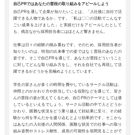
自己PRではあなたの普段の取り組みをアピールしよう
自己PRを通して企業が知りたいことは、「入社後に自社で活
躍できる人物であるか」です。「私は〇〇の活動でこんなす
ごい成果を上げました」と実績だけをアピールしたとして
も、残念ながら採用担当者にはほとんど響きません。
仕事は日々の経験の積み重ねです。そのため、採用担当者が
知りたいのは、特別の出来事での姿ではなく普段のあなたの
姿です。そこで自己PRを通じて、あなたが普段どういうこと
に対してどんな取り組み方をし、それを自社でも再現して活
躍できるかどうかを見極めようとしています。
学生の皆さんが多くの時間を費やしているサークル活動は、
仲間とのかかわり方や担当している役割などを通じて、皆さ
んの普段の姿が見えてくるため、自己PRのテーマとしては適
しているといえるでしょう。サークル活動の中で人とどうか
かわり、困難な状況をどう乗り越えて好結果に至り、その経
験から何を学んだかを盛り込むとより効果的です。そこから
はあなたの入社後の人間関係、困難な状況での仕事への取り
組み姿勢やストレス耐性、成長の可能性を垣間見ることがで