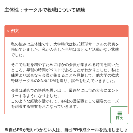
主体性：サークルで役職について経験
例文
私の強みは主体性です。大学時代は軟式野球サークルの代表を
務めていました。私が入会した当初はほとんど活動がない状態
でした。
そこで活動を増やすためにほかの会員が集まれる時間を聞いた
ところ、早朝の時間がベストであることがわかりました。私は
練習より試合なら会員が集まることを見越して、他大学の軟式
野球サークルのSNSにDMを送り、試合を組んでいきました。
会員は試合での快感を思い出し、最終的には市の大会にエント
リーするようになりました。
このような経験を活かして、御社の営業職として顧客のニーズ
を刺激する提案をおこなっていきます。
目次
※自己PRが思いつかない人は、自己PR作成ツールを活用しましょ