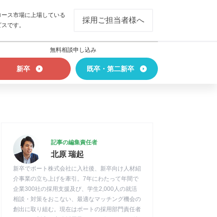
ロース市場に上場している
採用ご担当者様へ
ビスです。
無料相談申し込み
新卒
既卒・第二新卒
記事の編集責任者
北原 瑞起
新卒でポート株式会社に入社後、新卒向け人材紹
介事業の立ち上げを牽引。7年にわたって年間で
企業300社の採用支援及び、学生2,000人の就活
相談・対策をおこない、最適なマッチング機会の
創出に取り組む。現在はポートの採用部門責任者