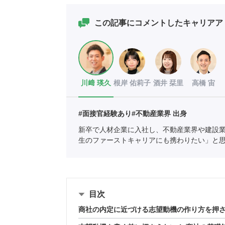
この記事にコメントしたキャリアア
川﨑 瑛久
根岸 佑莉子
酒井 栞里
高橋 宙
#面接官経験あり
#不動産業界 出身
新卒で人材企業に入社し、不動産業界や建設
生のファーストキャリアにも携わりたい」と
協会
職業紹介責任者（001-230215001-0566
目次
商社の内定に近づける志望動機の作り方を押