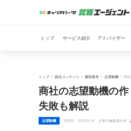
トップ
サービス紹介
アドバイザー
トップ
就活コンテンツ
書類選考
志望動機
商社
商社の志望動機の作
失敗も解説
志望動機
更新日：
2026.6.24
記事の編集責任者：