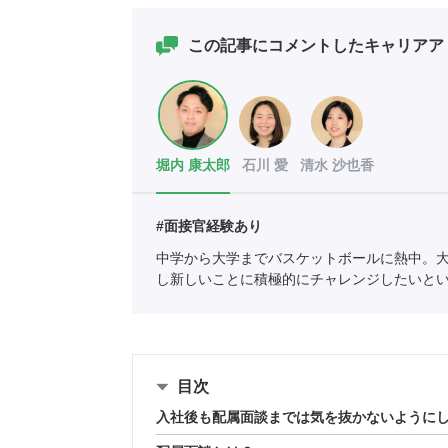
この記事にコメントしたキャリアア
堀内 康太郎
石川 愛
清水 沙也香
#面接官経験あり
中学から大学までバスケットボールに熱中。
し新しいことに積極的にチャレンジしたいと
ェントを利用していたことで人材業界に興味
紹介責任者（001-230308002-05631）
目次
入社後も配属面談までは気を抜かないように