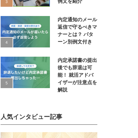
例文を紹介
内定通知のメール
返信で守るべきマ
ナーとは？ パタ
ーン別例文付き
内定承諾書の提出
後でも辞退は可
能！ 就活アドバ
イザーが注意点を
解説
人気インタビュー記事