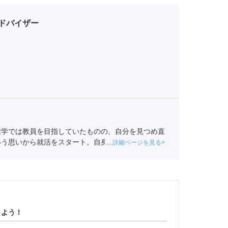
ドバイザー
大学では教員を目指していたものの、自分を見つめ直
いう思いから就活をスタート。自身も就活ではエージ
詳細ページを見る
を持ちポートに入社。
全国民営職業紹介事業協会
職業
しよう！