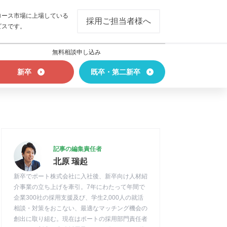
ロース市場に上場している
採用ご担当者様へ
ビスです。
無料相談申し込み
新卒
既卒・第二新卒
記事の編集責任者
北原 瑞起
新卒でポート株式会社に入社後、新卒向け人材紹
介事業の立ち上げを牽引。7年にわたって年間で
企業300社の採用支援及び、学生2,000人の就活
相談・対策をおこない、最適なマッチング機会の
創出に取り組む。現在はポートの採用部門責任者