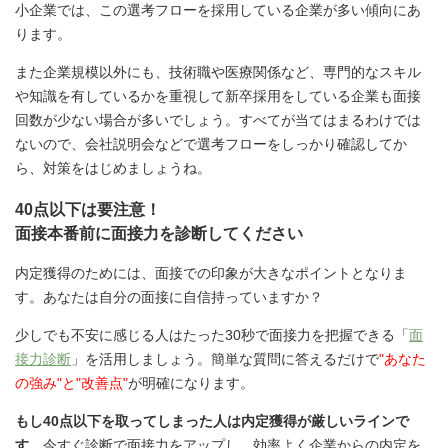
小企業では、この選考フローを採用している企業が多い傾向にあ
ります。
また企業規模以外にも、技術職や医療関係など、専門的なスキル
や知識を有しているかを重視して新卒採用をしている企業も面接
回数が少ない場合が多いでしょう。すべてが当てはまるわけでは
ないので、会社説明会などで選考フローをしっかり確認してか
ら、対策をはじめましょうね。
40点以下は要注意！
面接本番前に面接力を診断してください
内定獲得のためには、面接での印象が大きなポイントとなりま
す。あなたは自分の面接に自信持っていますか？
少しでも不安に感じる人はたった30秒で面接力を把握できる「
面
接力診断
」を活用しましょう。簡単な質問に答えるだけで
"あなた
の強み"と"改善点"
が明確になります。
もし40点以下を取ってしまった人は内定獲得が厳しいラインで
す
。今すぐ診断で面接力をアップし、効率よく企業からの内定を