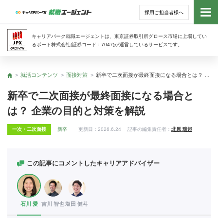
採用ご担当者様へ
トッ
キャリアパーク就職エージェントは、東京証券取引所グロース市場に上場してい
るポート株式会社(証券コード：7047)が運営しているサービスです。
サー
就活コンテンツ
面接対策
新卒で二次面接が最終面接になる場合とは？ 企業の目的と対策を解説
トップ
アド
新卒で二次面接が最終面接になる場合と
は？ 企業の目的と対策を解説
利用
一次・二次面接
新卒
更新日：
2026.6.24
記事の編集責任者：
北原 瑞起
就活
経営
この記事にコメントしたキャリアアドバイザー
無料
石川 愛
吉川 智也
塩田 健斗