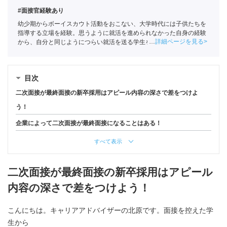
#面接官経験あり
幼少期からボーイスカウト活動をおこない、大学時代には子供たちを
指導する立場を経験。思うように就活を進められなかった自身の経験
詳細ページを見る
から、自分と同じようにつらい就活を送る学生を1人でも少なくした
いという思いでポートに入社。主に文系学生の支援を担当。
全国民営
職業紹介事業協会
職業紹介責任者（001-230215001-05641）
目次
二次面接が最終面接の新卒採用はアピール内容の深さで差をつけよ
う！
企業によって二次面接が最終面接になることはある！
すべて表示
二次面接が最終面接の新卒採用はアピール
内容の深さで差をつけよう！
こんにちは。キャリアアドバイザーの北原です。面接を控えた学
生から