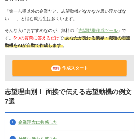
「第一志望以外の企業だと、志望動機がなかなか思い浮かばな
い......」と悩む就活生は多くいます。
そんな人におすすめなのが、無料の「
志望動機作成ツール
」で
す。
5つの質問に答えるだけ
で
あなたが受ける業界・職種の志望
動機をAIが自動で作成します
。
作成スタート
無料
志望理由別！ 面接で伝える志望動機の例文
7選
企業理念に共感した