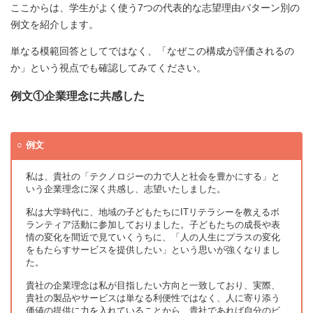
ここからは、学生がよく使う7つの代表的な志望理由パターン別の
例文を紹介します。
単なる模範回答としてではなく、「なぜこの構成が評価されるの
か」という視点でも確認してみてください。
例文①企業理念に共感した
例文
私は、貴社の「テクノロジーの力で人と社会を豊かにする」と
いう企業理念に深く共感し、志望いたしました。
私は大学時代に、地域の子どもたちにITリテラシーを教えるボ
ランティア活動に参加しておりました。子どもたちの成長や表
情の変化を間近で見ていくうちに、「人の人生にプラスの変化
をもたらすサービスを提供したい」という思いが強くなりまし
た。
貴社の企業理念は私が目指したい方向と一致しており、実際、
貴社の製品やサービスは単なる利便性ではなく、人に寄り添う
価値の提供に力を入れていることから、貴社であれば自分のビ