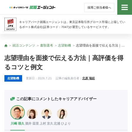
採用ご担当者様へ
トッ
キャリアパーク就職エージェントは、東京証券取引所グロース市場に上場してい
るポート株式会社(証券コード：7047)が運営しているサービスです。
サー
就活コンテンツ
書類選考
志望動機
志望理由を面接で伝える方法｜高評価を得るコツと例文
トップ
アド
志望理由を面接で伝える方法｜高評価を得
るコツと例文
利用
志望動機
更新日：
2026.7.21
記事の編集責任者：
北原 瑞起
就活
経営
この記事にコメントしたキャリアアドバイザー
無料
川﨑 瑛久
酒井 栞里
上村 京久
北浦 ひより