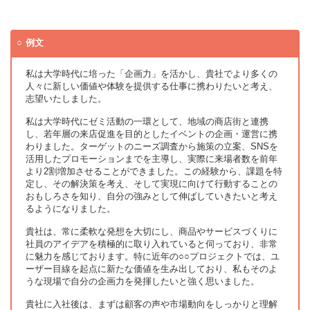
例文
私は大学時代に培った「企画力」を活かし、貴社でより多くの
人々に新しい価値や体験を提供する仕事に携わりたいと考え、
志望いたしました。
私は大学時代にゼミ活動の一環として、地域の商店街と連携
し、若年層の来店促進を目的としたイベントの企画・運営に携
わりました。ターゲットのニーズ調査から施策の立案、SNSを
活用したプロモーションまでを主導し、実際に来場者数を前年
より2割増加させることができました。この経験から、課題を特
定し、その解決策を考え、そして実現に向けて行動することの
おもしろさを知り、自分の強みとして伸ばしていきたいと考え
るようになりました。
貴社は、常に柔軟な発想を大切にし、商品やサービスづくりに
社員のアイデアを積極的に取り入れていると伺っており、非常
に魅力を感じております。特に近年の○○プロジェクトでは、ユ
ーザー目線を起点に新たな価値を生み出しており、私もそのよ
うな現場で自分の企画力を発揮したいと強く思いました。
貴社に入社後は、まずは顧客の声や市場動向をしっかりと理解