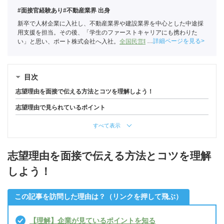
#面接官経験あり
#不動産業界 出身
新卒で人材企業に入社し、不動産業界や建設業界を中心とした中途採
用支援を担当。その後、「学生のファーストキャリアにも携わりた
詳細ページを見る
い」と思い、ポート株式会社へ入社。
全国民営職業紹介事業協会
職業
紹介責任者（001-230215001-05666）
目次
志望理由を面接で伝える方法とコツを理解しよう！
志望理由で見られているポイント
すべて表示
志望理由を面接で伝える方法とコツを理解
しよう！
この記事を訪問した理由は？（リンクを押して飛ぶ）
【理解】企業が見ているポイントを知る