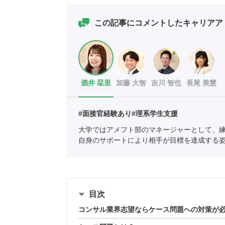
この記事にコメントしたキャリアア
酒井 栞里
加藤 大智
吉川 智也
長尾 美慧
#面接官経験あり
#理系学生支援
大学ではアメフト部のマネージャーとして、
自身のサポートにより相手が目標を達成する
ポートに新卒入社し、理系学生をメインに支
全国民営職業紹介事業協会
職業紹介責任者（001-
目次
コンサル業界志望ならケース問題への対策が