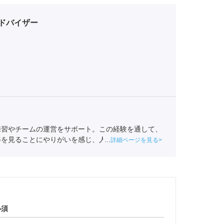
ドバイザー
練習やチームの運営をサポート。この経験を通して、
姿を見ることにやりがいを感じ、人材業界を目指す。
詳細ページを見る
援。
キャリアコンサルタント
（登録番号23034402）/
230123001-05662）
必須