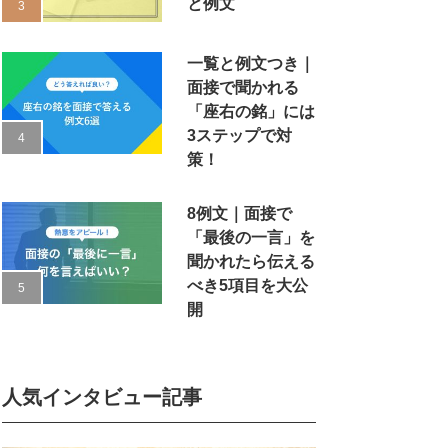
と例文
一覧と例文つき｜
面接で聞かれる
「座右の銘」には
3ステップで対
策！
8例文｜面接で
「最後の一言」を
聞かれたら伝える
べき5項目を大公
開
人気インタビュー記事