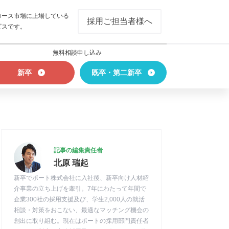
ロース市場に上場している
採用ご担当者様へ
ビスです。
無料相談申し込み
新卒
既卒・第二新卒
記事の編集責任者
北原 瑞起
新卒でポート株式会社に入社後、新卒向け人材紹
介事業の立ち上げを牽引。7年にわたって年間で
企業300社の採用支援及び、学生2,000人の就活
相談・対策をおこない、最適なマッチング機会の
創出に取り組む。現在はポートの採用部門責任者