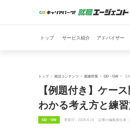
トップ
サービス紹介
アドバイザー
トップ
就活コンテンツ
面接対策
GD・GW
【
【例題付き】ケース
わかる考え方と練習
GD・GW
更新日：
2026.6.24
記事の編集責任者：