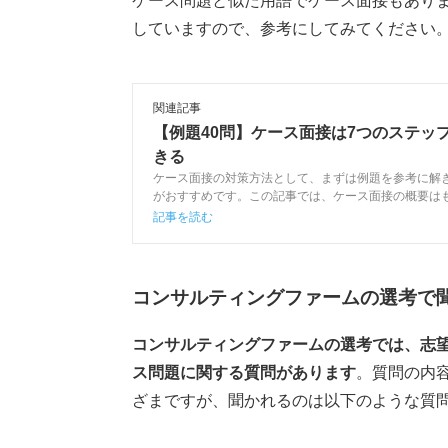
ケース問題と似た用語でケース面接もあり
していますので、参考にしてみてください
関連記事
【例題40問】ケース面接は7つのステッ
きる
ケース面接の対策方法として、まずは例題を参考に解
がおすすめです。この記事では、ケース面接の概要は
のキャリアアドバイザーが例題40問を参考に解き方を
記事を読む
す。是非参考にしてみてください。
コンサルティングファームの選考で
コンサルティングファームの選考では、志望
ス問題に関する質問があります
。質問の内
ざまですが、聞かれるのは以下のような質