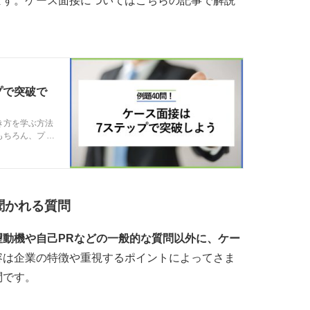
ます。ケース面接についてはこちらの記事で解説
。
プで突破で
き方を学ぶ方法
もちろん、プロ
詳しく解説しま
聞かれる質問
動機や自己PRなどの一般的な質問以外に、ケー
容は企業の特徴や重視するポイントによってさま
問です。