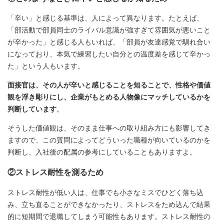
「辛い」と感じる基準は、人によって異なります。たとえば、
「部活動で部員同士のライバル意識が強すぎて雰囲気が悪いこと
が辛かった」と感じる人もいれば、「部員が友達感覚で馴れ合い
になっており、本気で練習したい自分との温度差を感じて辛かっ
た」という人もいます。
面接官は、その人が辛いと感じることを知ることで、性格や価値
観を浮き彫りにし、企業がもとめる人物像にマッチしているかを
判断しています
。
そうした価値観は、そのまま仕事への取り組み方にも影響してき
ますので、この質問によってどういった職種が向いているのかを
判断し、入社後の配属の参考にしていることもありますよ。
②ストレス耐性を測るため
ストレス耐性が低い人は、仕事でも小さなミスでひどく落ち込
み、立ち直ることができなかったり、ストレスをため込んで結果
的に短期間で退職してしまう可能性もあります。ストレス耐性の