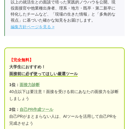
以上の就活生との面談で培った実践的ノウハウを公開。現
役面接官や他業種出身者、理系・地方・既卒・第二新卒に
特化したチームなど、「現場の生きた情報」と「多角的な
視点」に基づいた確かな知見をお届けします。
編集方針ページを見る
【完全無料】
大学生におすすめ！
面接前に必ず使ってほしい厳選ツール
1位：
面接力診断
40点以下は要注意！面接を受ける前にあなたの面接力を診断
しましょう
2位：
自己PR作成ツール
自己PRがまとまらない人は、AIツールを活用して自己PRを
完成させよう