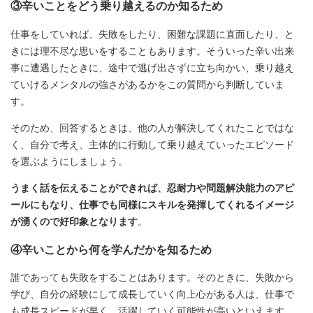
③辛いことをどう乗り越えるのか知るため
仕事をしていれば、失敗をしたり、困難な課題に直面したり、と
きには理不尽な思いをすることもあります。そういった辛い出来
事に遭遇したときに、途中で逃げ出さずに立ち向かい、乗り越え
ていけるメンタルの強さがあるかをこの質問から判断していま
す。
そのため、回答するときは、他の人が解決してくれたことではな
く、自分で考え、主体的に行動して乗り越えていったエピソード
を選ぶようにしましょう。
うまく話を伝えることができれば、忍耐力や問題解決能力のアピ
ールにもなり、仕事でも同様にスキルを発揮してくれるイメージ
が湧くので好印象となります
。
④辛いことから何を学んだかを知るため
誰であっても失敗をすることはあります。そのときに、失敗から
学び、自分の経験にして成長していく向上心がある人は、仕事で
も成長スピードが早く、活躍していく可能性が高いといえます。