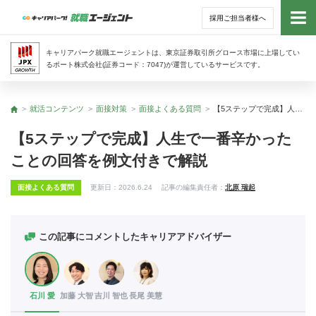
採用ご担当者様へ
トッ
キャリアパーク就職エージェントは、東京証券取引所グロース市場に上場してい
るポート株式会社(証券コード：7047)が運営しているサービスです。
サー
就活コンテンツ
面接対策
面接よくある質問
【5ステップで完成】人生で一番辛かったことの回答を例文付きで解説
トップ
アド
【5ステップで完成】人生で一番辛かった
ことの回答を例文付きで解説
利用
面接よくある質問
更新日：
2026.6.24
記事の編集責任者：
北原 瑞起
就活
経営
この記事にコメントしたキャリアアドバイザー
無料
石川 愛
加藤 大智
吉川 智也
長尾 美慧