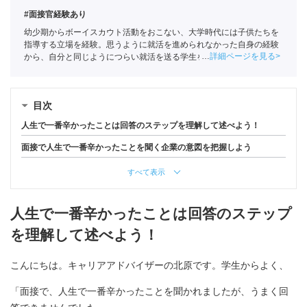
#面接官経験あり
幼少期からボーイスカウト活動をおこない、大学時代には子供たちを
指導する立場を経験。思うように就活を進められなかった自身の経験
詳細ページを見る
から、自分と同じようにつらい就活を送る学生を1人でも少なくした
いという思いでポートに入社。主に文系学生の支援を担当。
全国民営
職業紹介事業協会
職業紹介責任者（001-230215001-05641）
目次
人生で一番辛かったことは回答のステップを理解して述べよう！
面接で人生で一番辛かったことを聞く企業の意図を把握しよう
すべて表示
人生で一番辛かったことは回答のステップ
を理解して述べよう！
こんにちは。キャリアアドバイザーの北原です。学生からよく、
「面接で、人生で一番辛かったことを聞かれましたが、うまく回