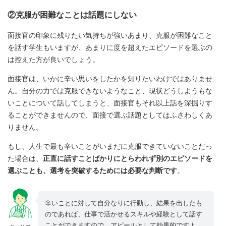
②克服が困難なことは話題にしない
面接官の印象に残りたい気持ちが強いあまり、克服が困難なこと
を話す学生もいますが、あまりに度を超えたエピソードを選ぶの
は控えた方が良いでしょう。
面接官は、いかに辛い思いをしたかを知りたいわけではありませ
ん。自分の力では克服できないようなこと、現状どうしようもな
いことについて話してしまうと、面接官もそれ以上話を深掘りす
ることができませんので、面接で選ぶ話題としてはふさわしくあ
りません。
もし、人生で最も辛いことがいまだに克服できていないことだっ
た場合は、
正直に話すことばかりにとらわれず別のエピソードを
選ぶことも、選考を突破するためには必要な判断です
。
辛いことに対して自分なりに行動し、結果を出したも
のであれば、仕事で活かせるスキルや経験として話す
ことができますので、アピールとして効果的ですよ。