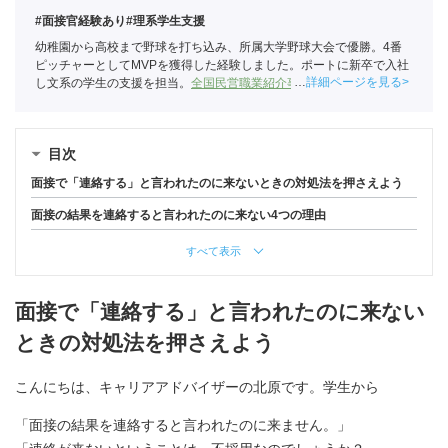
#面接官経験あり
#理系学生支援
幼稚園から高校まで野球を打ち込み、所属大学野球大会で優勝。4番
ピッチャーとしてMVPを獲得した経験しました。ポートに新卒で入社
詳細ページを見る
し文系の学生の支援を担当。
全国民営職業紹介事業協会
職業紹介責任
者（001-220824001-02874）
目次
面接で「連絡する」と言われたのに来ないときの対処法を押さえよう
面接の結果を連絡すると言われたのに来ない4つの理由
すべて表示
面接で「連絡する」と言われたのに来ない
ときの対処法を押さえよう
こんにちは、キャリアアドバイザーの北原です。学生から
「面接の結果を連絡すると言われたのに来ません。」