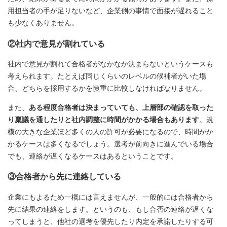
用担当者の手が足りないなど、企業側の事情で面接が遅れること
も少なくありません。
②社内で意見が割れている
社内で意見が割れて合格者がなかなか決まらないというケースも
考えられます。たとえば同じくらいのレベルの候補者がいた場
合、どちらを採用するかを慎重に比較しなければなりません。
また、
ある程度合格者は決まっていても、上層部の確認を取った
り稟議を通したりと社内調整に時間がかかる場合もあります
。規
模の大きな企業ほど多くの人の許可が必要になるので、時間がか
かるケースは多くなるでしょう。選考が前向きに進んでいる場合
でも、連絡が遅くなるケースはあるということです。
③合格者から先に連絡している
企業にもよるため一概には言えませんが、一般的には合格者から
先に結果の連絡をします。というのも、もし合否の連絡が遅くな
ってしまうと、他社の選考を優先したり内定を承諾したりする可