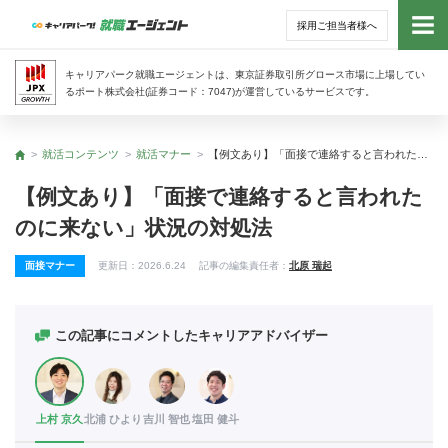
採用ご担当者様へ
トッ
キャリアパーク就職エージェントは、東京証券取引所グロース市場に上場してい
るポート株式会社(証券コード：7047)が運営しているサービスです。
サー
就活コンテンツ
就活マナー
【例文あり】「面接で連絡すると言われたのに来ない」状況の対処法
トップ
アド
【例文あり】「面接で連絡すると言われた
のに来ない」状況の対処法
利用
面接マナー
更新日：
2026.6.24
記事の編集責任者：
北原 瑞起
就活
経営
この記事にコメントしたキャリアアドバイザー
無料
上村 京久
北浦 ひより
吉川 智也
塩田 健斗