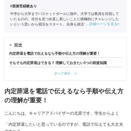
#面接官経験あり
中学から大学までバスケットボールに熱中。大学では教員を目指して
いたものの、自分を見つめ直し新しいことに積極的にチャレンジした
詳細ページを見る
いという思いから就活をスタート。自身も就活ではエージェントを利
用していたことで人材業界に興味を持ちポートに入社。
全国民営職業
紹介事業協会
職業紹介責任者（001-230308002-05631）
目次
内定辞退を電話で伝えるなら手順や伝え方の理解が重要！
そもそも内定辞退はできる？ 理解しておきたい3つの前提知識
すべて表示
内定辞退を電話で伝えるなら手順や伝え方
の理解が重要！
こんにちは。キャリアアドバイザーの北原です。学生からよく
「内定辞退したいと思っているのですが、電話で伝えても大丈夫