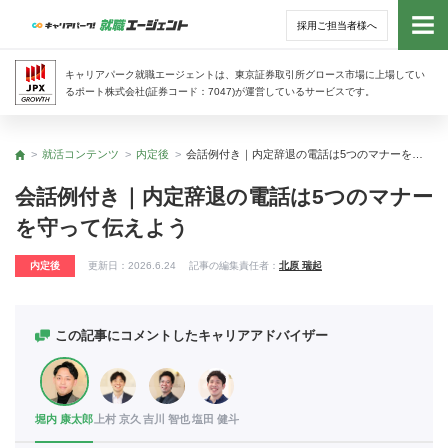
採用ご担当者様へ
トッ
キャリアパーク就職エージェントは、東京証券取引所グロース市場に上場してい
るポート株式会社(証券コード：7047)が運営しているサービスです。
サー
就活コンテンツ
内定後
会話例付き｜内定辞退の電話は5つのマナーを守って伝えよう
トップ
アド
会話例付き｜内定辞退の電話は5つのマナー
を守って伝えよう
利用
内定後
更新日：
2026.6.24
記事の編集責任者：
北原 瑞起
就活
経営
この記事にコメントしたキャリアアドバイザー
無料
堀内 康太郎
上村 京久
吉川 智也
塩田 健斗