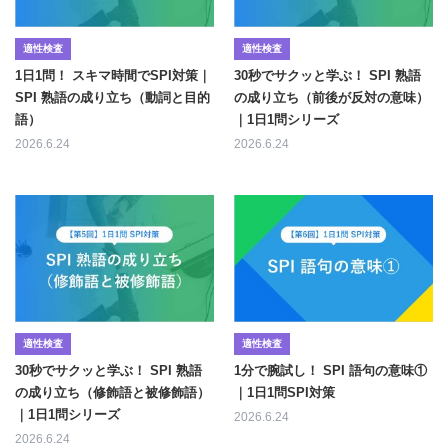
適性検査
適性検査
1日1問！ スキマ時間でSPI対策｜
30秒でサクッと学ぶ！ SPI 熟語
SPI 熟語の成り立ち（動詞と目的
の成り立ち（前後が反対の意味）
語）
｜1日1問シリーズ
2026.6.24
2026.6.24
適性検査
適性検査
30秒でサクッと学ぶ！ SPI 熟語
1分で腕試し！ SPI 語句の意味①
の成り立ち（修飾語と被修飾語）
｜1日1問SPI対策
｜1日1問シリーズ
2026.6.24
2026.6.24