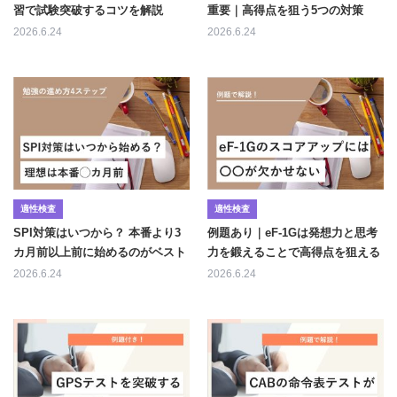
習で試験突破するコツを解説
重要｜高得点を狙う5つの対策
2026.6.24
2026.6.24
適性検査
適性検査
SPI対策はいつから？ 本番より3
例題あり｜eF-1Gは発想力と思考
カ月前以上前に始めるのがベスト
力を鍛えることで高得点を狙える
2026.6.24
2026.6.24