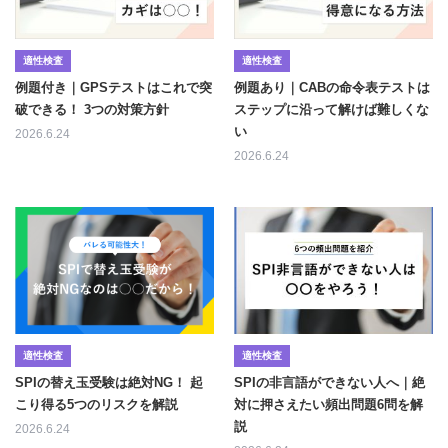
適性検査
適性検査
例題付き｜GPSテストはこれで突
例題あり｜CABの命令表テストは
破できる！ 3つの対策方針
ステップに沿って解けば難しくな
い
2026.6.24
2026.6.24
適性検査
適性検査
SPIの替え玉受験は絶対NG！ 起
SPIの非言語ができない人へ｜絶
こり得る5つのリスクを解説
対に押さえたい頻出問題6問を解
説
2026.6.24