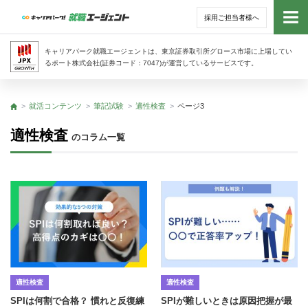
採用ご担当者様へ
トッ
キャリアパーク就職エージェントは、東京証券取引所グロース市場に上場してい
るポート株式会社(証券コード：7047)が運営しているサービスです。
サー
就活コンテンツ
筆記試験
適性検査
ページ3
トップ
アド
適性検査
のコラム一覧
利用
就活
経営
無料
適性検査
適性検査
SPIは何割で合格？ 慣れと反復練
SPIが難しいときは原因把握が最