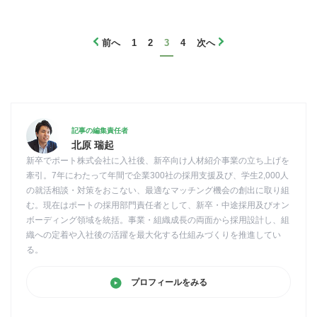
前へ
1
2
3
4
次へ
記事の編集責任者
北原 瑞起
新卒でポート株式会社に入社後、新卒向け人材紹介事業の立ち上げを
牽引。7年にわたって年間で企業300社の採用支援及び、学生2,000人
の就活相談・対策をおこない、最適なマッチング機会の創出に取り組
む。現在はポートの採用部門責任者として、新卒・中途採用及びオン
ボーディング領域を統括。事業・組織成長の両面から採用設計し、組
織への定着や入社後の活躍を最大化する仕組みづくりを推進してい
る。
プロフィールをみる