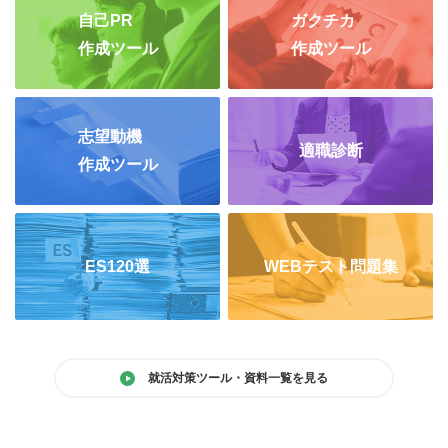
自己PR
ガクチカ
作成ツール
作成ツール
志望動機
適職診断
作成ツール
ES120選
WEBテスト問題集
就活対策ツール・資料一覧を見る