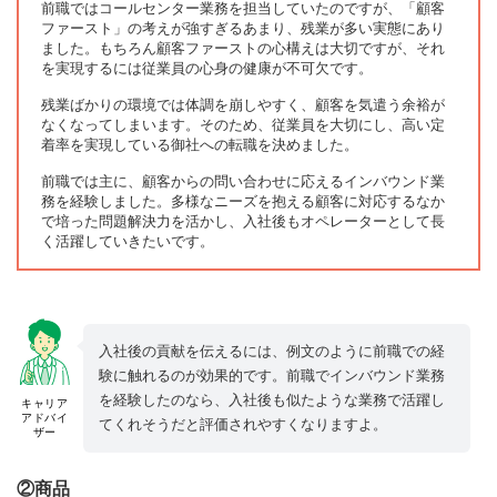
前職ではコールセンター業務を担当していたのですが、「顧客
ファースト」の考えが強すぎるあまり、残業が多い実態にあり
ました。もちろん顧客ファーストの心構えは大切ですが、それ
を実現するには従業員の心身の健康が不可欠です。
残業ばかりの環境では体調を崩しやすく、顧客を気遣う余裕が
なくなってしまいます。そのため、従業員を大切にし、高い定
着率を実現している御社への転職を決めました。
前職では主に、顧客からの問い合わせに応えるインバウンド業
務を経験しました。多様なニーズを抱える顧客に対応するなか
で培った問題解決力を活かし、入社後もオペレーターとして長
く活躍していきたいです。
入社後の貢献を伝えるには、例文のように前職での経
験に触れるのが効果的です。前職でインバウンド業務
を経験したのなら、入社後も似たような業務で活躍し
キャリア
アドバイ
てくれそうだと評価されやすくなりますよ。
ザー
②商品