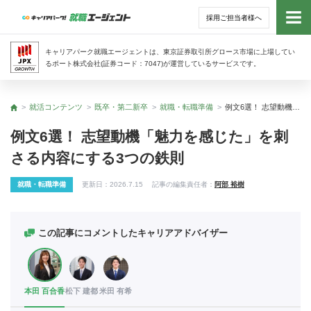
採用ご担当者様へ
トッ
キャリアパーク就職エージェントは、東京証券取引所グロース市場に上場してい
るポート株式会社(証券コード：7047)が運営しているサービスです。
サー
就活コンテンツ
既卒・第二新卒
就職・転職準備
例文6選！ 志望動機「魅力を感じた」を刺さる内容にする3つの鉄則
トップ
アド
例文6選！ 志望動機「魅力を感じた」を刺
さる内容にする3つの鉄則
利用
就職・転職準備
更新日：
2026.7.15
記事の編集責任者：
阿部 裕樹
就活
経営
この記事にコメントしたキャリアアドバイザー
無料
本田 百合香
松下 建都
米田 有希