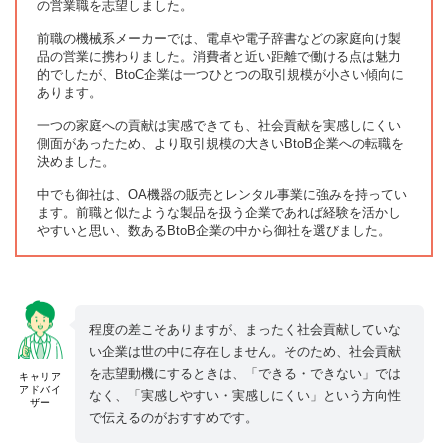
の営業職を志望しました。
前職の機械系メーカーでは、電卓や電子辞書などの家庭向け製
品の営業に携わりました。消費者と近い距離で働ける点は魅力
的でしたが、BtoC企業は一つひとつの取引規模が小さい傾向に
あります。
一つの家庭への貢献は実感できても、社会貢献を実感しにくい
側面があったため、より取引規模の大きいBtoB企業への転職を
決めました。
中でも御社は、OA機器の販売とレンタル事業に強みを持ってい
ます。前職と似たような製品を扱う企業であれば経験を活かし
やすいと思い、数あるBtoB企業の中から御社を選びました。
程度の差こそありますが、まったく社会貢献していな
い企業は世の中に存在しません。そのため、社会貢献
を志望動機にするときは、「できる・できない」では
キャリア
アドバイ
なく、「実感しやすい・実感しにくい」という方向性
ザー
で伝えるのがおすすめです。