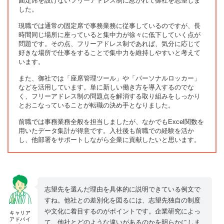
固定席を設けないフリーアドレス制に惹かれて御社を志望しま
した。
現職では通常の固定席で事務業務に従事しているのですが、長
時間同じ場所に座っていると集中力が徐々に低下していく点が
問題です。その点、フリーアドレス制であれば、気分に応じて
好きな場所で仕事をすることで集中力を維持しやすいと考えて
います。
また、御社では「座席管理ツール」や「パーソナルロッカー」
などを活用しています。単に新しい働き方を導入するのでな
く、フリーアドレス制の問題点を解消する取り組みをしっかり
とおこなっていることが転職の決め手となりました。
前職では事務業務全般を担当しましたが、なかでもExcel関数を
用いたデータ集計が得意です。入社後も前職での経験を活か
し、他部署をサポートしながら企業に貢献したいと思います。
志望先を選んだ理由を具体的に説明できている例文で
すね。他社との差別化を図るには、志望先独自の制度
や文化に着目するのがポイントです。企業研究によっ
キャリア
アドバイ
て、他社とどのような違いがあるのかを明らかにしま