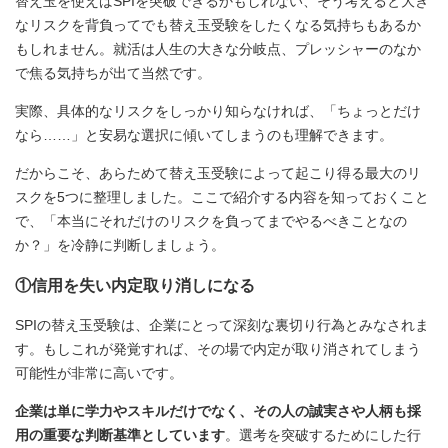
替え玉を使えばSPIを突破できるかもしれない、そう考えると大き
なリスクを背負ってでも替え玉受験をしたくなる気持ちもあるか
もしれません。就活は人生の大きな分岐点、プレッシャーのなか
で焦る気持ちが出て当然です。
実際、具体的なリスクをしっかり知らなければ、「ちょっとだけ
なら……」と安易な選択に傾いてしまうのも理解できます。
だからこそ、あらためて替え玉受験によって起こり得る最大のリ
スクを5つに整理しました。ここで紹介する内容を知っておくこと
で、「本当にそれだけのリスクを負ってまでやるべきことなの
か？」を冷静に判断しましょう。
①信用を失い内定取り消しになる
SPIの替え玉受験は、企業にとって深刻な裏切り行為とみなされま
す。もしこれが発覚すれば、その場で内定が取り消されてしまう
可能性が非常に高いです。
企業は単に学力やスキルだけでなく、その人の誠実さや人柄も採
用の重要な判断基準としています
。選考を突破するためにした行