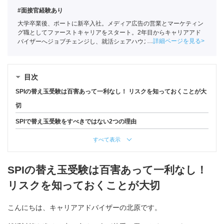
#面接官経験あり
大学卒業後、ポートに新卒入社。メディア広告の営業とマーケティン
グ職としてファーストキャリアをスタート。2年目からキャリアアド
詳細ページを見る
バイザーへジョブチェンジし、就活シェアハウス事業の運営責任者も
兼任。
全国民営職業紹介事業協会
職業紹介責任者（001-220824001-
02861）
目次
SPIの替え玉受験は百害あって一利なし！ リスクを知っておくことが大
切
SPIで替え玉受験をすべきではない2つの理由
すべて表示
SPIの替え玉受験は百害あって一利なし！
リスクを知っておくことが大切
こんにちは、キャリアアドバイザーの北原です。