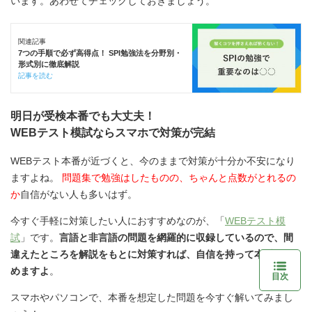
います。あわせてチェックしておきましょう。
関連記事
7つの手順で必ず高得点！ SPI勉強法を分野別・
形式別に徹底解説
記事を読む
明日が受検本番でも大丈夫！
WEBテスト模試ならスマホで対策が完結
WEBテスト本番が近づくと、今のままで対策が十分か不安になり
ますよね。
問題集で勉強はしたものの、ちゃんと点数がとれるの
か
自信がない人も多いはず。
今すぐ手軽に対策したい人におすすめなのが、「
WEBテスト模
試
」です。
言語と非言語の問題を網羅的に収録しているので、間
違えたところを解説をもとに対策すれば、自信を持って本番に臨
めますよ
。
目次
スマホやパソコンで、本番を想定した問題を今すぐ解いてみまし