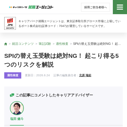
採用ご担当者様へ
トッ
キャリアパーク就職エージェントは、東京証券取引所グロース市場に上場してい
るポート株式会社(証券コード：7047)が運営しているサービスです。
サー
就活コンテンツ
筆記試験
適性検査
SPIの替え玉受験は絶対NG！ 起こり得る5つのリスクを解説
トップ
アド
SPIの替え玉受験は絶対NG！ 起こり得る5
つのリスクを解説
利用
適性検査
更新日：
2026.6.24
記事の編集責任者：
北原 瑞起
就活
経営
この記事にコメントしたキャリアアドバイザー
無料
塩田 健斗