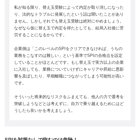
私が知る限り、替え玉受験によって内定が取り消しになった
り、法的なトラブルに発展したという話は聞いたことがあり
ません。しかしそれでも替え玉受験は絶対にやめましょう。
なぜなら仮に替え玉で内定を得たとしても、結局入社後に苦
労することになるからです。
企業側は「このレベルのSPIをクリアできなければ、うちの
業務をこなすのは難しい」という基準でSPIの合格点を設定
していることがほとんどです。もし替え玉で実力以上の企業
に入社しても、業務についていけずにキャリアや昇給に悪影
響を及ぼしたり、早期離職につながってしまう可能性が高い
です。
そういった将来的なリスクをふまえても、他人の力で選考を
突破しようなどとは考えずに、自力で乗り越えるためにはど
うしたら良いかを考えましょう。
SPIを対策なしで臨むのは危険！