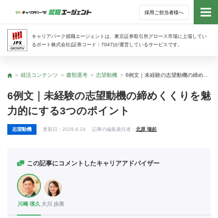
採用ご担当者様へ
トッ
キャリアパーク就職エージェントは、東京証券取引所グロース市場に上場してい
るポート株式会社(証券コード：7047)が運営しているサービスです。
サー
就活コンテンツ
書類選考
志望動機
6例文｜未経験の志望動機の締めくくりを魅力的にする3つのポイント
トップ
アド
6例文｜未経験の志望動機の締めくくりを魅
力的にする3つのポイント
利用
志望動機
更新日：
2026.6.24
記事の編集責任者：
北原 瑞起
就活
経営
この記事にコメントしたキャリアアドバイザー
無料
川﨑 瑛久
大川 歩美