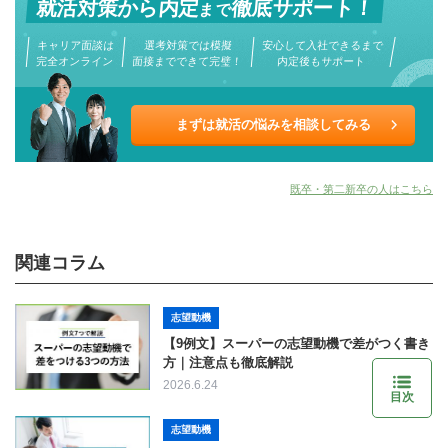
就活対策から
内定
徹底サポート！
まで
キャリア面談は
選考対策では模擬
安心して入社できるまで
完全オンライン
面接までできて完璧！
内定後もサポート
まずは就活の悩みを相談してみる
既卒・第二新卒の人はこちら
関連コラム
志望動機
【9例文】スーパーの志望動機で差がつく書き
方｜注意点も徹底解説
2026.6.24
目次
志望動機