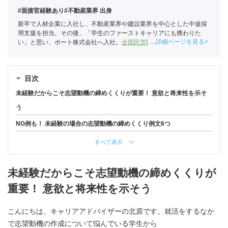
#面接官経験あり
#不動産業界 出身
新卒で人材企業に入社し、不動産業界や建設業界を中心とした中途採
用支援を担当。その後、「学生のファーストキャリアにも携わりた
詳細ページを見る
い」と思い、ポート株式会社へ入社。
全国民営職業紹介事業協会
職業
紹介責任者（001-230215001-05666）
目次
未経験だからこそ志望動機の締めくくりが重要！ 意欲と将来性を示そ
う
NG例も！ 未経験の場合の志望動機の締めくくり例文6つ
すべて表示
未経験だからこそ志望動機の締めくくりが
重要！ 意欲と将来性を示そう
こんにちは、キャリアアドバイザーの北原です。就活をするなか
で志望動機の作成について悩んでいる学生から