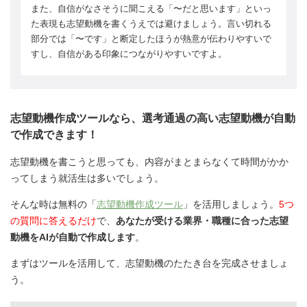
また、自信がなさそうに聞こえる「〜だと思います」といっ
た表現も志望動機を書くうえでは避けましょう。言い切れる
部分では「〜です」と断定したほうが熱意が伝わりやすいで
すし、自信がある印象につながりやすいですよ。
志望動機作成ツールなら、選考通過の高い志望動機が自動
で作成できます！
志望動機を書こうと思っても、内容がまとまらなくて時間がかか
ってしまう就活生は多いでしょう。
そんな時は無料の「
志望動機作成ツール
」を活用しましょう。
5つ
の質問に答えるだけ
で、
あなたが受ける業界・職種に合った志望
動機をAIが自動で作成します
。
まずはツールを活用して、志望動機のたたき台を完成させましょ
う。