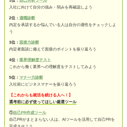
1位：
自己分析ツール
入社に向けて自分の強み・弱みを再確認しよう
2位：
適職診断
内定を承諾するか悩んでいる人は自分の適性をチェックしよ
う
3位：
面接力診断
内定者面談に備えて面接のポイントを振り返ろう
4位：
業界理解度テスト
これから働く業界への理解度をテストしてみよう
5位：
マナー力診断
入社前にビジネスマナーを振り返ろう
【これからも就活を続ける人へ！】
選考前に必ず使ってほしい厳選ツール
①
自己PR作成ツール
自己PRがまとまらない人は、AIツールを活用して自己PRを
完成させよう