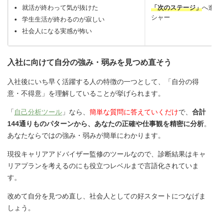
就活が終わって気が抜けた
「次のステージ」
へ進
シャー
学生生活が終わるのが寂しい
社会人になる実感が怖い
入社に向けて自分の強み・弱みを見つめ直そう
入社後にいち早く活躍する人の特徴の一つとして、「自分の得
意・不得意」を理解していることが挙げられます。
「
自己分析ツール
」なら、
簡単な質問に答えていくだけ
で、
合計
144通りものパターンから、あなたの正確や仕事観を精密に分析
。
あなたならではの強み・弱みが簡単にわかります。
現役キャリアアドバイザー監修のツールなので、診断結果はキャ
リアプランを考えるのにも役立つレベルまで言語化されていま
す。
改めて自分を見つめ直し、社会人としての好スタートにつなげま
しょう。