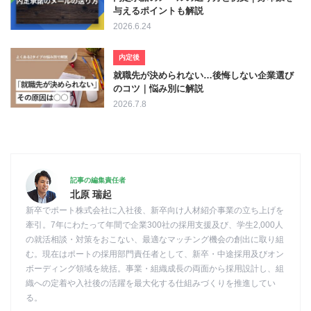
与えるポイントも解説
2026.6.24
内定後
就職先が決められない…後悔しない企業選び
のコツ｜悩み別に解説
2026.7.8
記事の編集責任者
北原 瑞起
新卒でポート株式会社に入社後、新卒向け人材紹介事業の立ち上げを
牽引。7年にわたって年間で企業300社の採用支援及び、学生2,000人
の就活相談・対策をおこない、最適なマッチング機会の創出に取り組
む。現在はポートの採用部門責任者として、新卒・中途採用及びオン
ボーディング領域を統括。事業・組織成長の両面から採用設計し、組
織への定着や入社後の活躍を最大化する仕組みづくりを推進してい
る。