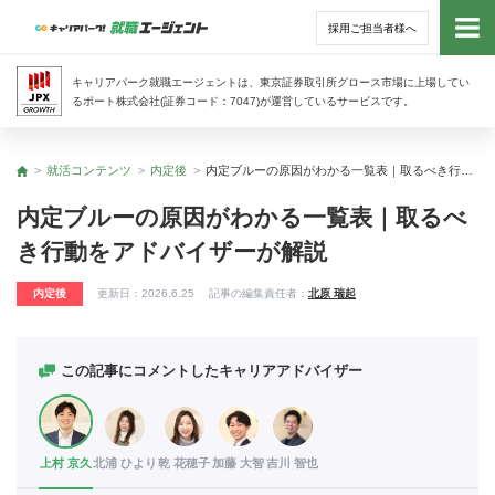
採用ご担当者様へ
トッ
キャリアパーク就職エージェントは、東京証券取引所グロース市場に上場してい
るポート株式会社(証券コード：7047)が運営しているサービスです。
サー
就活コンテンツ
内定後
内定ブルーの原因がわかる一覧表｜取るべき行動をアドバイザーが解説
トップ
アド
内定ブルーの原因がわかる一覧表｜取るべ
き行動をアドバイザーが解説
利用
内定後
更新日：
2026.6.25
記事の編集責任者：
北原 瑞起
就活
経営
この記事にコメントしたキャリアアドバイザー
無料
上村 京久
北浦 ひより
乾 花穂子
加藤 大智
吉川 智也