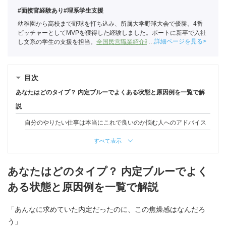
#面接官経験あり
#理系学生支援
幼稚園から高校まで野球を打ち込み、所属大学野球大会で優勝。4番
ピッチャーとしてMVPを獲得した経験しました。ポートに新卒で入社
詳細ページを見る
し文系の学生の支援を担当。
全国民営職業紹介事業協会
職業紹介責任
者（001-220824001-02874）
目次
あなたはどのタイプ？ 内定ブルーでよくある状態と原因例を一覧で解
説
自分のやりたい仕事は本当にこれで良いのか悩む人へのアドバイス
すべて表示
あなたはどのタイプ？ 内定ブルーでよく
ある状態と原因例を一覧で解説
「あんなに求めていた内定だったのに、この焦燥感はなんだろ
う」