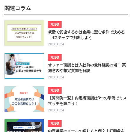
関連コラム
内定後
就活で妥協するかは企業に望む条件で決める
｜4ステップで判断しよう
2026.6.24
内定後
オファー面談とは入社前の最終確認の場！ 実
施意図や想定質問を解説
2026.6.24
内定後
【質問例一覧】内定者面談は3つの準備でミス
マッチを防ごう！
2026.6.24
内定後
内定承諾のメールの送り方と例文｜好印象を