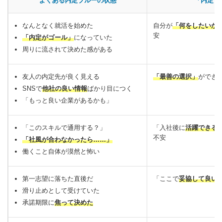
よくある内定ブルーの状態
「内定ブ
なんとなく就活を始めた
自分が
「何をしたいか
安
「内定がゴール」
になっていた
周りに流されて決めた感がある
友人の内定先が良く見える
「最善の選択」
ができ
SNSで
他社の良い情報
ばかり目につく
「もっと良い企業があるかも」
「このスキルで通用する？」
「入社後に
活躍できる
不安
「社風が合わなかったら……」
働くこと自体が漠然と怖い
第一志望に落ちた直後だ
「ここで
妥協して良い
滑り止めとして受けていた
承諾期限に
焦って決めた