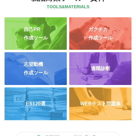
TOOLS&MATERIALS
自己PR
ガクチカ
作成ツール
作成ツール
志望動機
適職診断
作成ツール
ES120選
WEBテスト問題集