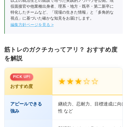
以上の就活生との面談で培った実践的ノウハウを公開。現
役面接官や他業種出身者、理系・地方・既卒・第二新卒に
特化したチームなど、「現場の生きた情報」と「多角的な
視点」に基づいた確かな知見をお届けします。
編集方針ページを見る
筋トレのガクチカってアリ？ おすすめ度
を解説
PICK UP!
★★★☆☆
おすすめ度
アピールできる
継続力、忍耐力、目標達成に向け
強み
性 など