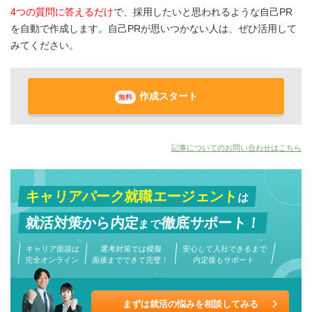
4つの質問に答えるだけ
で、採用したいと思われるような自己PR
を自動で作成します。自己PRが思いつかない人は、ぜひ活用して
みてください。
作成スタート
無料
記事についてのお問い合わせはこちら
キャリアパーク就職エージェント
は
就活対策から
内定
徹底サポート！
まで
キャリア面談は
選考対策では模擬
安心して入社できるまで
完全オンライン
面接までできて完璧！
内定後もサポート
まずは就活の悩みを相談してみる