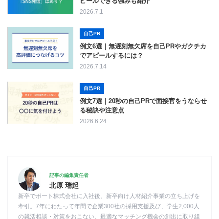
ピールできる強みも紹介
2026.7.1
自己PR
例文6選｜無遅刻無欠席を自己PRやガクチカ
でアピールするには？
2026.7.14
自己PR
例文7選｜20秒の自己PRで面接官をうならせ
る秘訣や注意点
2026.6.24
記事の編集責任者
北原 瑞起
新卒でポート株式会社に入社後、新卒向け人材紹介事業の立ち上げを
牽引。7年にわたって年間で企業300社の採用支援及び、学生2,000人
の就活相談・対策をおこない、最適なマッチング機会の創出に取り組