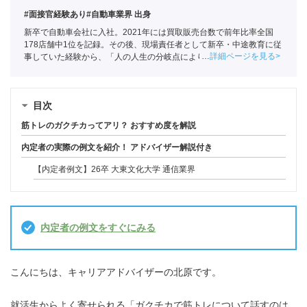
#面接官経験あり
#自動車業界 出身
新卒で自動車会社に入社。2021年には買取販売台数で前年比率全国
178店舗中1位を記録。その後、現場責任者として新卒・中途教育に従
詳細ページを見る
事していた経験から、「人の人生の分岐点によりかかわりたい」と思
い、ポートへ。
全国民営職業紹介事業協会
職業紹介責任者（001-
230209002-05661）
目次
筋トレのガクチカってアリ？ おすすめ度を解説
内定者の実際の例文を紹介！ アドバイザー解説付き
【内定者例文】26卒 大東文化大学 通信業界
内定者の例文をすぐにみる
こんにちは、キャリアアドバイザーの北原です。
就活生からよく寄せられる「ガクチカで筋トレについて話すのは