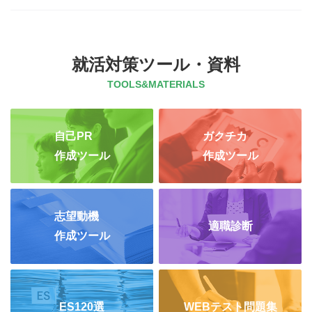
就活対策ツール・資料
TOOLS&MATERIALS
自己PR
ガクチカ
作成ツール
作成ツール
志望動機
適職診断
作成ツール
ES120選
WEBテスト問題集