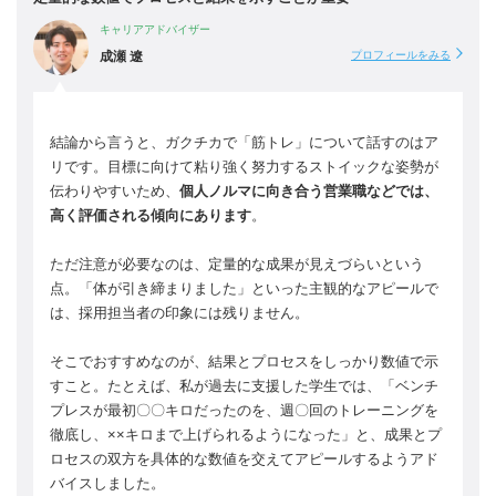
キャリアアドバイザー
成瀬 遼
プロフィールをみる
結論から言うと、ガクチカで「筋トレ」について話すのはア
リです。目標に向けて粘り強く努力するストイックな姿勢が
伝わりやすいため、
個人ノルマに向き合う営業職などでは、
高く評価される傾向にあります
。
ただ注意が必要なのは、定量的な成果が見えづらいという
点。「体が引き締まりました」といった主観的なアピールで
は、採用担当者の印象には残りません。
そこでおすすめなのが、結果とプロセスをしっかり数値で示
すこと。たとえば、私が過去に支援した学生では、「ベンチ
プレスが最初〇〇キロだったのを、週〇回のトレーニングを
徹底し、××キロまで上げられるようになった」と、成果とプ
ロセスの双方を具体的な数値を交えてアピールするようアド
バイスしました。