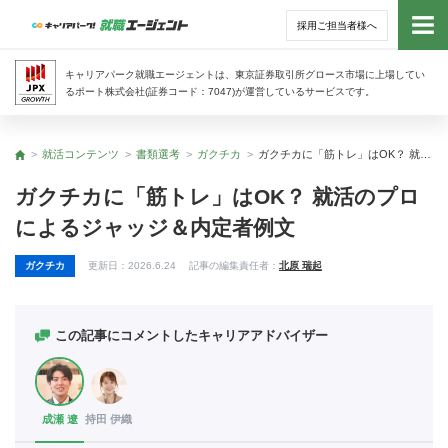
採用ご担当者様へ
トッ
キャリアパーク就職エージェントは、東京証券取引所グロース市場に上場してい
るポート株式会社(証券コード：7047)が運営しているサービスです。
サー
就活コンテンツ
書類選考
ガクチカ
ガクチカに「筋トレ」はOK？ 就活のプロによるジャッジ＆内定者例文
トップ
アド
ガクチカに「筋トレ」はOK？ 就活のプロ
によるジャッジ＆内定者例文
利用
ガクチカ
更新日：
2026.6.24
記事の編集責任者：
北原 瑞起
就活
経営
この記事にコメントしたキャリアアドバイザー
無料
成瀬 遼
持田 伊織