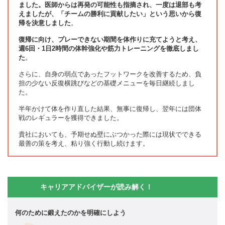
ました。医師からは再発の可能性も指摘され、一度は退部も考
えましたが、「チームの勝利に貢献したい」という思いから復
帰を決意しました
。
復帰に向け、プレーできない期間を体作りに充てようと考え、
週6回・1日2時間の体幹強化や筋力トレーニングを徹底しまし
た
。
さらに、自身の弱点であったフットワークを改善するため、負
担の少ない反復横跳びなどの基礎メニューを毎日継続しまし
た。
半年かけて体を作り直した結果、無事に復帰し、翌年には団体
戦のレギュラーを獲得できました。
貴社においても、予期せぬ壁にぶつかった際には現状でできる
最善の策を考え、粘り強く行動し続けます。
キャリアアドバイザーが読み解く！
何のために鍛えたのかを明確にしよう