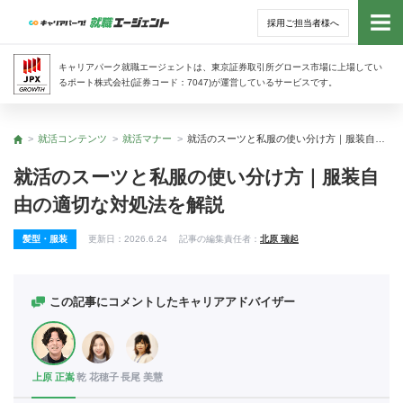
採用ご担当者様へ
トッ
キャリアパーク就職エージェントは、東京証券取引所グロース市場に上場してい
るポート株式会社(証券コード：7047)が運営しているサービスです。
サー
就活コンテンツ
就活マナー
就活のスーツと私服の使い分け方｜服装自由の適切な対処法を解説
トップ
アド
就活のスーツと私服の使い分け方｜服装自
由の適切な対処法を解説
利用
髪型・服装
更新日：
2026.6.24
記事の編集責任者：
北原 瑞起
就活
経営
この記事にコメントしたキャリアアドバイザー
無料
上原 正嵩
乾 花穂子
長尾 美慧