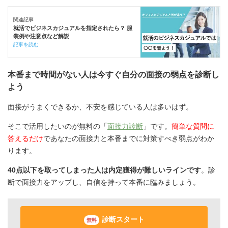
関連記事
就活でビジネスカジュアルを指定されたら？ 服
装例や注意点など解説
記事を読む
本番まで時間がない人は今すぐ自分の面接の弱点を診断し
よう
面接がうまくできるか、不安を感じている人は多いはず。
そこで活用したいのが無料の「
面接力診断
」です。
簡単な質問に
答えるだけ
であなたの面接力と本番までに対策すべき弱点がわか
ります。
40点以下を取ってしまった人は内定獲得が難しいラインです
。診
断で面接力をアップし、自信を持って本番に臨みましょう。
診断スタート
無料