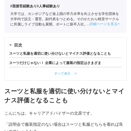
#面接官経験あり
#人事経験あり
大学では、カンボジアなど途上国の学力水準を向上させる学生団体を
大学内で設立・運営。副代表をつとめる。そのかたわら軽音サークル
詳細ページを見る
に所属しライブ活動も展開。ポートに新卒入社。
全国民営職業紹介事
業協会
職業紹介責任者（001-230123001-05663）
目次
スーツと私服を適切に使い分けないとマイナス評価となることも
スーツだけじゃない！ 企業によって服装の指定はさまざま
すべて表示
スーツと私服を適切に使い分けないとマイ
ナス評価となることも
こんにちは。キャリアアドバイザーの北原です。
「説明会で服装指定のない場合はスーツと私服どちらを着れば良