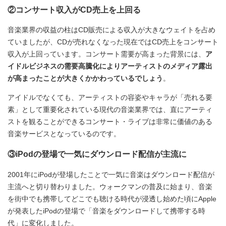
②コンサート収入がCD売上を上回る
音楽業界の収益の柱はCD販売による収入が大きなウェイトを占め
ていましたが、CDが売れなくなった現在ではCD売上をコンサート
収入が上回っています。コンサート需要が高まった背景には、
ア
イドルビジネスの需要高騰化によりアーティストのメディア露出
が高まったことが大きくかかわっているでしょう
。
アイドルでなくても、アーティストの容姿やキャラが「売れる要
素」として重要化されている現代の音楽業界では、直にアーティ
ストを観ることができるコンサート・ライブは非常に価値のある
音楽サービスとなっているのです。
③iPodの登場で一気にダウンロード配信が主流に
2001年にiPodが登場したことで一気に音楽はダウンロード配信が
主流へと切り替わりました。ウォークマンの普及に始まり、音楽
を街中でも携帯してどこでも聴ける時代が浸透し始めた頃にApple
が発表したiPodの登場で「音楽をダウンロードして携帯する時
代」に変化しました。