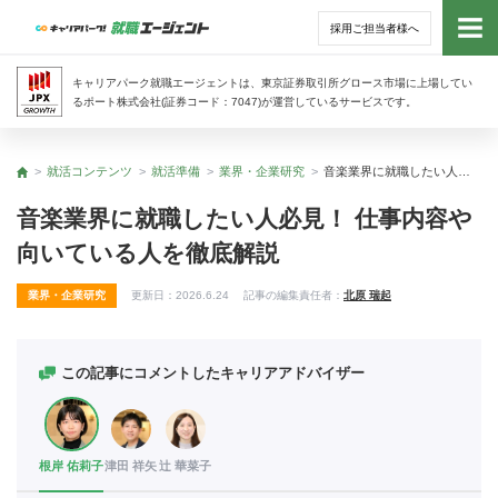
採用ご担当者様へ
トッ
キャリアパーク就職エージェントは、東京証券取引所グロース市場に上場してい
るポート株式会社(証券コード：7047)が運営しているサービスです。
サー
就活コンテンツ
就活準備
業界・企業研究
音楽業界に就職したい人必見！ 仕事内容や向いている人を徹底解説
トップ
アド
音楽業界に就職したい人必見！ 仕事内容や
向いている人を徹底解説
利用
業界・企業研究
更新日：
2026.6.24
記事の編集責任者：
北原 瑞起
就活
経営
この記事にコメントしたキャリアアドバイザー
無料
根岸 佑莉子
津田 祥矢
辻 華菜子