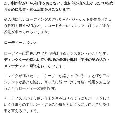
た、
制作部がCDの制作をおこない、宣伝部が出来上がったCDを売
るために広告・宣伝活動をおこないます
。
その他にもレコーディングの進行やMV・ジャケット制作をおこな
う役割を担うA&Rなど、レコード会社のスタッフにはさまざまな
役割が求められるでしょう。
ローディー / ボウヤ
ローディーは通称ボウヤとも呼ばれるアシスタントのことです。
ディレクターの指示に従い現場の準備や機材・楽器の詰め込み・
メンテナンス・運送をおこないます
。
「マイクが壊れた！」「ケーブルが絡まっている！」と何かアク
シデントが起きた際に、真っ先に駆けつけて修繕・雑用をおこな
うこともローディーの役割です。
アーティストがより良い音楽を生み出せるようにサポートをして
いく仕事なのでサポートするのが得意という人には向いている仕
事と言えるでしょう。