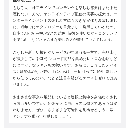
性を考えよう
もちろん、オフラインでコンテンツを楽しむ需要はまだまだ
廃れない一方で、オンラインライブ配信の需要の拡大は、エ
ンターテインメントの楽しみ方にも大きな変化を及ぼしまし
た。近年ではテクノロジーも目覚ましく発展しているため、
自宅でXR (VRやARなどの総称) 技術を使いながらコンテンツ
を楽しむ、などさまざまな楽しみ方が増えていくでしょう。
こうした新しい技術やサービスが生まれる一方で、売り上げ
が減少しているCDやレコード商品を集めたレトロなお店など
にはニッチなファンも大勢います。さらに、こうしたデバイ
スに馴染みがない若い世代からは、一周回ってCDが目新しい
から使ってみたい、などと注目を浴びるケースもゼロではあ
りません。
さまざまな事業を展開していると選択と集中を余儀なくされ
る面も多いですが、音楽が人に与える力は偉大である点は変
わりません。ぜひ、さまざまな可能性を見出せるように常に
アンテナを張って行動しましょう。