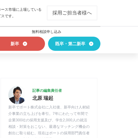
ロース市場に上場している
採用ご担当者様へ
ビスです。
無料相談申し込み
新卒
既卒・第二新卒
記事の編集責任者
北原 瑞起
新卒でポート株式会社に入社後、新卒向け人材紹
介事業の立ち上げを牽引。7年にわたって年間で
企業300社の採用支援及び、学生2,000人の就活
相談・対策をおこない、最適なマッチング機会の
創出に取り組む。現在はポートの採用部門責任者