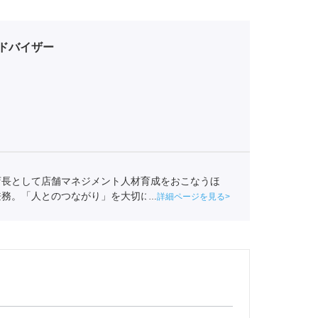
ドバイザー
店長として店舗マネジメント人材育成をおこなうほ
兼務。「人とのつながり」を大切にしつつ、自分の長
詳細ページを見る
ートへ入社。