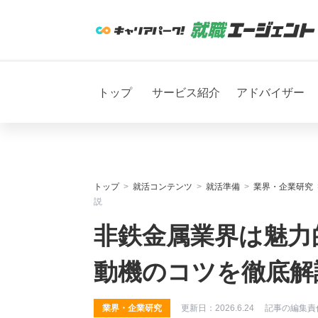
トップ
サービス紹介
アドバイザー
トップ
就活コンテンツ
就活準備
業界・企業研究
説
非鉄金属業界は魅力
動機のコツを徹底解
業界・企業研究
更新日：
2026.6.24
記事の編集責