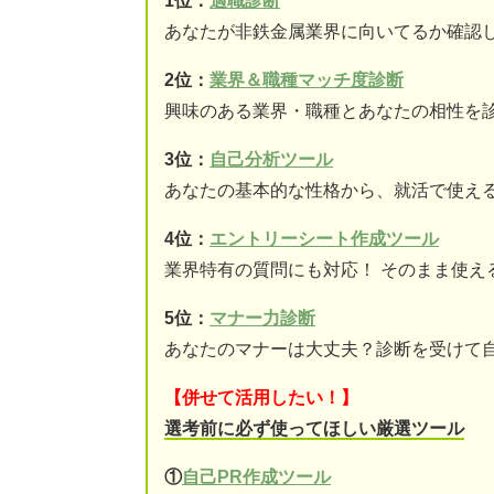
1位：
適職診断
あなたが非鉄金属業界に向いてるか確認
2位：
業界＆職種マッチ度診断
興味のある業界・職種とあなたの相性を
3位：
自己分析ツール
あなたの基本的な性格から、就活で使え
4位：
エントリーシート作成ツール
業界特有の質問にも対応！ そのまま使え
5位：
マナー力診断
あなたのマナーは大丈夫？診断を受けて
【併せて活用したい！】
選考前に必ず使ってほしい厳選ツール
①
自己PR作成ツール