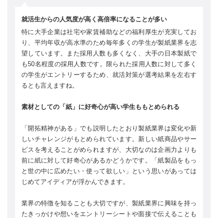
就活生からの人気度が高く高倍率になることが多い
特に大手企業は社宅や家賃補助などの福利厚生が充実してお
り、平均年収が高水準のため毎年多くの学生が製紙業界を志
望しています。また採用人数も多くなく、大手の日本製紙で
も50名程度の採用人数です。限られた採用人数に対して多く
の学生がエントリーするため、就活対策が選考結果を左右す
るとも言えますね。
素材としての「紙」に好奇心が高い学生ももとめられる
「開拓精神がある」でも説明したとおり製紙業界は変化や新
しいチャレンジがもとめられています。新しい紙商品やサー
ビスを考えることがめられますが、大切なのは企画力よりも
前に紙に対して好奇心があるかどうかです。「紙製品をもっ
と世の中に広めたい・使って欲しい」という思いがあっては
じめてアイディアが浮かんできます。
業界の特徴を知ることも大切ですが、製紙業界に興味を持っ
たきっかけや想いをエントリーシートや面接で伝えることも