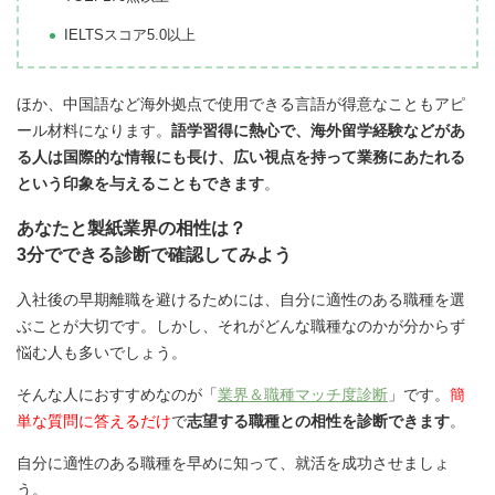
IELTSスコア5.0以上
ほか、中国語など海外拠点で使用できる言語が得意なこともアピ
ール材料になります。
語学習得に熱心で、海外留学経験などがあ
る人は国際的な情報にも長け、広い視点を持って業務にあたれる
という印象を与えることもできます
。
あなたと製紙業界の相性は？
3分でできる診断で確認してみよう
入社後の早期離職を避けるためには、自分に適性のある職種を選
ぶことが大切です。しかし、それがどんな職種なのかが分からず
悩む人も多いでしょう。
そんな人におすすめなのが「
業界＆職種マッチ度診断
」です。
簡
単な質問に答えるだけ
で
志望する職種との相性を診断できます
。
自分に適性のある職種を早めに知って、就活を成功させましょ
う。