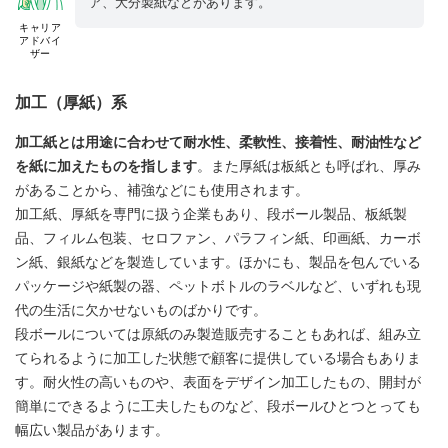
ア、大分製紙などがあります。
キャリア
アドバイ
ザー
加工（厚紙）系
加工紙とは用途に合わせて耐水性、柔軟性、接着性、耐油性など
を紙に加えたものを指します
。また厚紙は板紙とも呼ばれ、厚み
があることから、補強などにも使用されます。
加工紙、厚紙を専門に扱う企業もあり、段ボール製品、板紙製
品、フィルム包装、セロファン、パラフィン紙、印画紙、カーボ
ン紙、銀紙などを製造しています。ほかにも、製品を包んでいる
パッケージや紙製の器、ペットボトルのラベルなど、いずれも現
代の生活に欠かせないものばかりです。
段ボールについては原紙のみ製造販売することもあれば、組み立
てられるように加工した状態で顧客に提供している場合もありま
す。耐火性の高いものや、表面をデザイン加工したもの、開封が
簡単にできるように工夫したものなど、段ボールひとつとっても
幅広い製品があります。