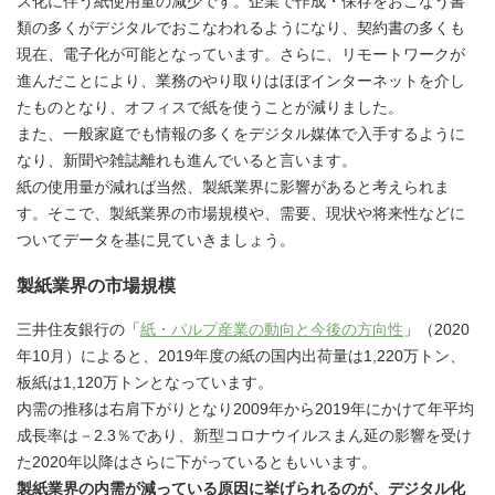
ス化に伴う紙使用量の減少です。企業で作成・保存をおこなう書
類の多くがデジタルでおこなわれるようになり、契約書の多くも
現在、電子化が可能となっています。さらに、リモートワークが
進んだことにより、業務のやり取りはほぼインターネットを介し
たものとなり、オフィスで紙を使うことが減りました。
また、一般家庭でも情報の多くをデジタル媒体で入手するように
なり、新聞や雑誌離れも進んでいると言います。
紙の使用量が減れば当然、製紙業界に影響があると考えられま
す。そこで、製紙業界の市場規模や、需要、現状や将来性などに
ついてデータを基に見ていきましょう。
製紙業界の市場規模
三井住友銀行の「
紙・パルプ産業の動向と今後の方向性
」（2020
年10月）によると、2019年度の紙の国内出荷量は1,220万トン、
板紙は1,120万トンとなっています。
内需の推移は右肩下がりとなり2009年から2019年にかけて年平均
成長率は－2.3％であり、新型コロナウイルスまん延の影響を受け
た2020年以降はさらに下がっているともいいます。
製紙業界の内需が減っている原因に挙げられるのが、デジタル化