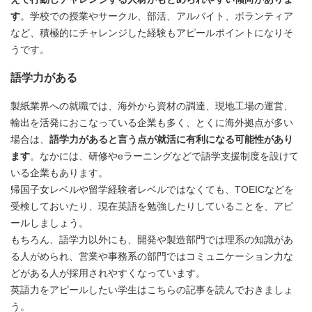
す
。学校での授業やサークル、部活、アルバイト、ボランティア
など、積極的にチャレンジした経験もアピールポイントになりそ
うです。
語学力がある
製紙業界への就職では、海外から資材の調達、現地工場の運営、
輸出を活発におこなっている企業も多く、とくに海外拠点が多い
場合は、
語学力があると言う点が就活に有利になる可能性があり
ます
。なかには、研修やeラーニングなどで語学支援制度を設けて
いる企業もあります。
帰国子女レベルや留学経験者レベルではなくても、TOEICなどを
受検しておいたり、現在英語を勉強したりしていることを、アピ
ールしましょう。
もちろん、語学力以外にも、開発や製造部門では理系の知識があ
る人がめられ、営業や事務系の部門ではコミュニケーション力な
どがある人が採用されやすくなっています。
英語力をアピールしたい学生はこちらの記事を読んでおきましょ
う。