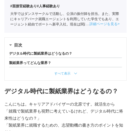
#面接官経験あり
#人事経験あり
大学ではダンスサークルで活動し、公演の振付師を担当。また、実際
にキャリアパーク就職エージェントを利用していた学生でもあり、エ
詳細ページを見る
ージェント経由でポートへ新卒入社。現在は関西の学生への支援を中
心としている。
全国民営職業紹介事業協会
職業紹介責任者（001-
220810001-02920）
目次
デジタル時代に製紙業界はどうなるの？
製紙業界ってどんな業界？
すべて表示
デジタル時代に製紙業界はどうなるの？
こんにちは。キャリアアドバイザーの北原です。就活生から
「就職で製紙業界も視野に考えているけれど、デジタル時代に将
来性はどうなの？」
「製紙業界に就職するための、志望動機の書き方のポイントを知