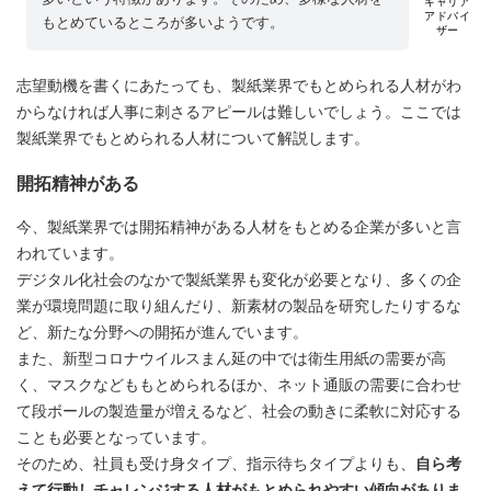
キャリア
アドバイ
もとめているところが多いようです。
ザー
志望動機を書くにあたっても、製紙業界でもとめられる人材がわ
からなければ人事に刺さるアピールは難しいでしょう。ここでは
製紙業界でもとめられる人材について解説します。
開拓精神がある
今、製紙業界では開拓精神がある人材をもとめる企業が多いと言
われています。
デジタル化社会のなかで製紙業界も変化が必要となり、多くの企
業が環境問題に取り組んだり、新素材の製品を研究したりするな
ど、新たな分野への開拓が進んでいます。
また、新型コロナウイルスまん延の中では衛生用紙の需要が高
く、マスクなどももとめられるほか、ネット通販の需要に合わせ
て段ボールの製造量が増えるなど、社会の動きに柔軟に対応する
ことも必要となっています。
そのため、社員も受け身タイプ、指示待ちタイプよりも、
自ら考
えて行動しチャレンジする人材がもとめられやすい傾向がありま