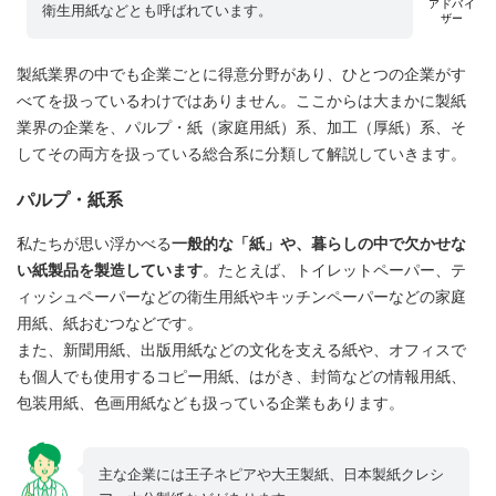
アドバイ
衛生用紙などとも呼ばれています。
ザー
製紙業界の中でも企業ごとに得意分野があり、ひとつの企業がす
べてを扱っているわけではありません。ここからは大まかに製紙
業界の企業を、パルプ・紙（家庭用紙）系、加工（厚紙）系、そ
してその両方を扱っている総合系に分類して解説していきます。
パルプ・紙系
私たちが思い浮かべる
一般的な「紙」や、暮らしの中で欠かせな
い紙製品を製造しています
。たとえば、トイレットペーパー、テ
ィッシュペーパーなどの衛生用紙やキッチンペーパーなどの家庭
用紙、紙おむつなどです。
また、新聞用紙、出版用紙などの文化を支える紙や、オフィスで
も個人でも使用するコピー用紙、はがき、封筒などの情報用紙、
包装用紙、色画用紙なども扱っている企業もあります。
主な企業には王子ネピアや大王製紙、日本製紙クレシ