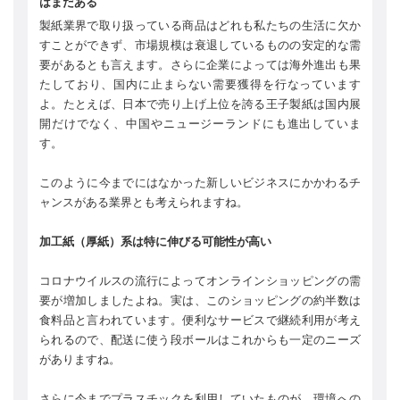
はまだある
製紙業界で取り扱っている商品はどれも私たちの生活に欠か
すことができず、市場規模は衰退しているものの安定的な需
要があるとも言えます。さらに企業によっては海外進出も果
たしており、国内に止まらない需要獲得を行なっています
よ。たとえば、日本で売り上げ上位を誇る王子製紙は国内展
開だけでなく、中国やニュージーランドにも進出していま
す。
このように今までにはなかった新しいビジネスにかかわるチ
ャンスがある業界とも考えられますね。
加工紙（厚紙）系は特に伸びる可能性が高い
コロナウイルスの流行によってオンラインショッピングの需
要が増加しましたよね。実は、このショッピングの約半数は
食料品と言われています。便利なサービスで継続利用が考え
られるので、配送に使う段ボールはこれからも一定のニーズ
がありますね。
さらに今までプラスチックを利用していたものが、環境への