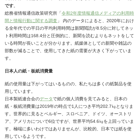
です
。
総務省情報通信政策研究所「
令和2年度情報通信メディアの利用時
間と情報行動に関する調査
」 内のデータによると、2020年におけ
る全年代での平日の平均利用時間は新聞閲読が8.5分に対してネッ
ト利用時間は168.4分と圧倒的に、新聞を読むよりもネットをして
いる時間が長いことが分かります。紙媒体としての新聞や雑誌の
部数が減ることで、使用してきた紙の需要が大きく下がっていま
す。
日本人の紙・板紙消費量
紙の使用量は下がってはいるものの、私たちは多くの紙製品を使
用しています。
日本製紙連合会の
データ
で紙の個人消費を見てみると、日本の
紙・板紙消費量は2019年の時点で1人につき平均202.7㎏となりま
す。世界的に見るとベルギー、スロベニア、ドイツ、オーストリ
ア、アメリカについで6位ですが、世界平均54.6㎏を上回っていま
す。極端に多いわけではありませんが、比較的、日本では紙を使
用しているようです。