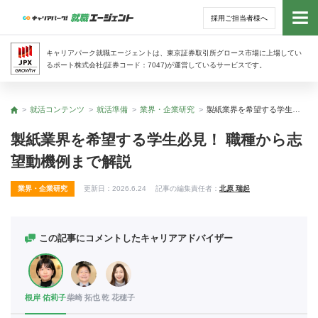
採用ご担当者様へ
トッ
キャリアパーク就職エージェントは、東京証券取引所グロース市場に上場してい
るポート株式会社(証券コード：7047)が運営しているサービスです。
サー
就活コンテンツ
就活準備
業界・企業研究
製紙業界を希望する学生必見！ 職種から志望動機例まで解説
トップ
アド
製紙業界を希望する学生必見！ 職種から志
望動機例まで解説
利用
業界・企業研究
更新日：
2026.6.24
記事の編集責任者：
北原 瑞起
就活
経営
この記事にコメントしたキャリアアドバイザー
無料
根岸 佑莉子
柴崎 拓也
乾 花穂子