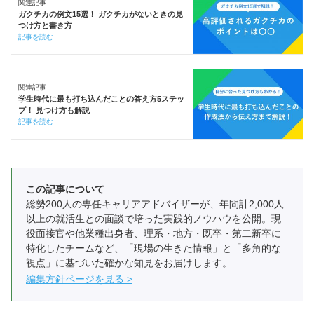
関連記事
ガクチカの例文15選！ ガクチカがないときの見
つけ方と書き方
記事を読む
関連記事
学生時代に最も打ち込んだことの答え方5ステッ
プ！ 見つけ方も解説
記事を読む
この記事について
総勢200人の専任キャリアアドバイザーが、年間計2,000人
以上の就活生との面談で培った実践的ノウハウを公開。現
役面接官や他業種出身者、理系・地方・既卒・第二新卒に
特化したチームなど、「現場の生きた情報」と「多角的な
視点」に基づいた確かな知見をお届けします。
編集方針ページを見る