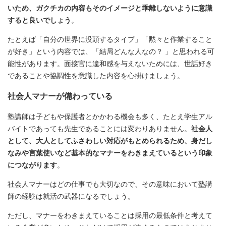
いため、ガクチカの内容もそのイメージと乖離しないように意識
すると良いでしょう
。
たとえば「自分の世界に没頭するタイプ」「黙々と作業すること
が好き」という内容では、「結局どんな人なの？ 」と思われる可
能性があります。面接官に違和感を与えないためには、世話好き
であることや協調性を意識した内容を心掛けましょう。
社会人マナーが備わっている
塾講師は子どもや保護者とかかわる機会も多く、たとえ学生アル
バイトであっても先生であることには変わりありません。
社会人
として、大人としてふさわしい対応がもとめられるため、身だし
なみや言葉使いなど基本的なマナーをわきまえているという印象
につながります
。
社会人マナーはどの仕事でも大切なので、その意味において塾講
師の経験は就活の武器になるでしょう。
ただし、マナーをわきまえていることは採用の最低条件と考えて