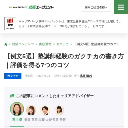
採用ご担当者様へ
トッ
キャリアパーク就職エージェントは、東京証券取引所グロース市場に上場してい
るポート株式会社(証券コード：7047)が運営しているサービスです。
サー
就活コンテンツ
書類選考
ガクチカ
【例文5選】塾講師経験のガクチカの書き方｜評価を得る7つのコツ
トップ
アド
【例文5選】塾講師経験のガクチカの書き方
｜評価を得る7つのコツ
利用
ガクチカ
更新日：
2026.6.24
記事の編集責任者：
北原 瑞起
就活
経営
この記事にコメントしたキャリアアドバイザー
無料
石川 愛
酒井 栞里
加藤 大智
長尾 美慧