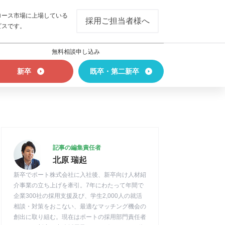
ロース市場に上場している
採用ご担当者様へ
ビスです。
無料相談申し込み
新卒
既卒・第二新卒
記事の編集責任者
北原 瑞起
新卒でポート株式会社に入社後、新卒向け人材紹
介事業の立ち上げを牽引。7年にわたって年間で
企業300社の採用支援及び、学生2,000人の就活
相談・対策をおこない、最適なマッチング機会の
創出に取り組む。現在はポートの採用部門責任者