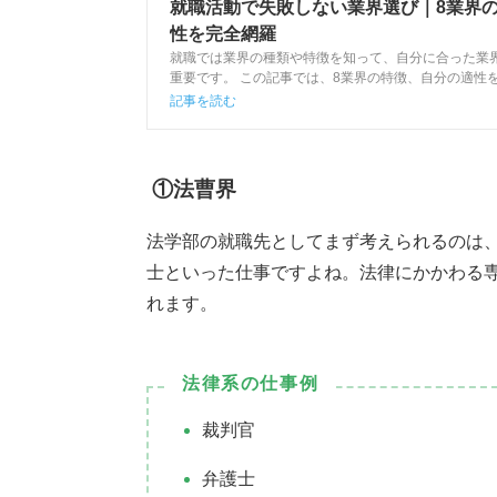
就職活動で失敗しない業界選び｜8業界
性を完全網羅
就職では業界の種類や特徴を知って、自分に合った業
重要です。 この記事では、8業界の特徴、自分の適性
界選びのポイントなどをキャリアアドバイザーが解説し
記事を読む
業界選びの注意点も参考に、ミスマッチを防ぎましょ
①法曹界
法学部の就職先としてまず考えられるのは
士といった仕事ですよね。法律にかかわる
れます。
法律系の仕事例
裁判官
弁護士