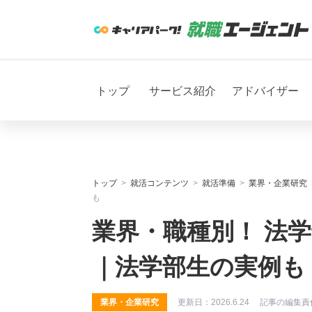
トップ
サービス紹介
アドバイザー
トップ
就活コンテンツ
就活準備
業界・企業研究
も
業界・職種別！ 法学
｜法学部生の実例も
業界・企業研究
更新日：
2026.6.24
記事の編集責