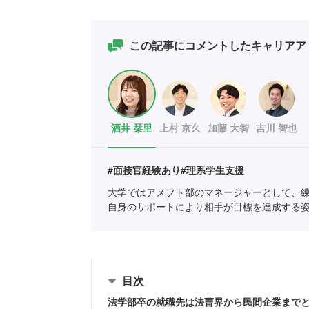
この記事にコメントしたキャリアア
酒井 栞里
上村 京久
加藤 大智
吉川 智也
#面接官経験あり
#理系学生支援
大学ではアメフト部のマネージャーとして、
自身のサポートにより相手が目標を達成する
ポートに新卒入社し、理系学生をメインに支
全国民営職業紹介事業協会
職業紹介責任者（001-
目次
法学部卒の就職先は法曹界から民間企業まで