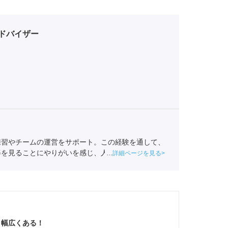
ドバイザー
練習やチームの運営をサポート。この経験を通して、
姿を見ることにやりがいを感じ、人材業界を目指す。
詳細ページを見る
援。
キャリアコンサルタント
（登録番号23034402）/
230123001-05662）
と幅広くある！