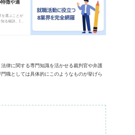
の特徴や適
界を選ぶことが
を知る秘訣、業
ます。 動画や
う！
、法律に関する専門知識を活かせる裁判官や弁護
専門職としては具体的にこのようなものが挙げら