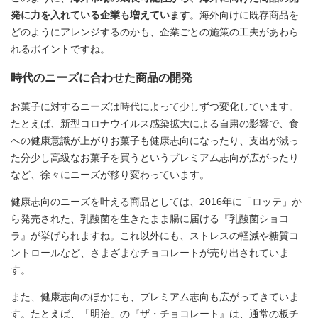
発に力を入れている企業も増えています
。海外向けに既存商品を
どのようにアレンジするのかも、企業ごとの施策の工夫があわら
れるポイントですね。
時代のニーズに合わせた商品の開発
お菓子に対するニーズは時代によって少しずつ変化しています。
たとえば、新型コロナウイルス感染拡大による自粛の影響で、食
への健康意識が上がりお菓子も健康志向になったり、支出が減っ
た分少し高級なお菓子を買うというプレミアム志向が広がったり
など、徐々にニーズが移り変わっています。
健康志向のニーズを叶える商品としては、2016年に「ロッテ」か
ら発売された、乳酸菌を生きたまま腸に届ける『乳酸菌ショコ
ラ』が挙げられますね。これ以外にも、ストレスの軽減や糖質コ
ントロールなど、さまざまなチョコレートが売り出されていま
す。
また、健康志向のほかにも、プレミアム志向も広がってきていま
す。たとえば、「明治」の『ザ・チョコレート』は、通常の板チ