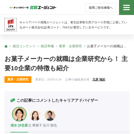
採用ご担当者様へ
トッ
キャリアパーク就職エージェントは、東京証券取引所グロース市場に上場してい
るポート株式会社(証券コード：7047)が運営しているサービスです。
サー
就活コンテンツ
就活準備
業界・企業研究
お菓子メーカーの就職は企業研究から！ 主要10企業の特徴も紹介
トップ
アド
お菓子メーカーの就職は企業研究から！ 主
要10企業の特徴も紹介
利用
業界・企業研究
更新日：
2026.6.24
記事の編集責任者：
北原 瑞起
就活
経営
この記事にコメントしたキャリアアドバイザー
無料
清水 沙也香
辻 華菜子
吉川 智也