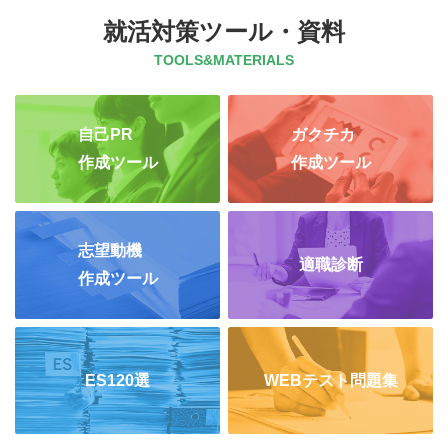
就活対策ツール・資料
TOOLS&MATERIALS
自己PR
ガクチカ
作成ツール
作成ツール
志望動機
適職診断
作成ツール
ES120選
WEBテスト問題集