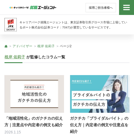
採用ご担当者様へ
トッ
キャリアパーク就職エージェントは、東京証券取引所グロース市場に上場してい
るポート株式会社(証券コード：7047)が運営しているサービスです。
サー
アドバイザー
根岸 佑莉子
ページ2
トップ
アド
根岸 佑莉子
が監修したコラム一覧
利用
就活
経営
無料
「地域活性化」のガクチカの伝え
ガクチカ「ブライダルバイト」の
方｜注意点や内定者の例文も紹介
伝え方｜内定者の例文や注意点を
紹介
2026.1.15