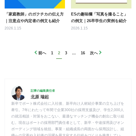
「家庭教師」のガクチカの伝え方
ESの趣味欄「写真を撮ること」
｜注意点や内定者の例文も紹介
の例文｜26卒学生の実例を紹介
2026.1.15
2026.1.15
前へ
1
2
3
…
16
次へ
記事の編集責任者
北原 瑞起
新卒でポート株式会社に入社後、新卒向け人材紹介事業の立ち上げを
牽引。7年にわたって年間で企業300社の採用支援及び、学生2,000人
の就活相談・対策をおこない、最適なマッチング機会の創出に取り組
む。現在はポートの採用部門責任者として、新卒・中途採用及びオン
ボーディング領域を統括。事業・組織成長の両面から採用設計し、組
織への定着や入社後の活躍を最大化する仕組みづくりを推進してい