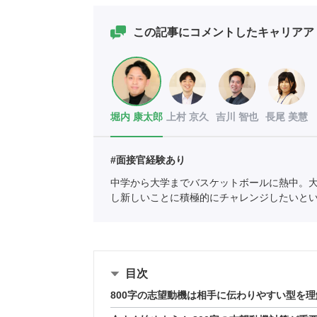
この記事にコメントしたキャリアア
堀内 康太郎
上村 京久
吉川 智也
長尾 美慧
#面接官経験あり
中学から大学までバスケットボールに熱中。
し新しいことに積極的にチャレンジしたいと
ェントを利用していたことで人材業界に興味
紹介責任者（001-230308002-05631）
目次
800字の志望動機は相手に伝わりやすい型を