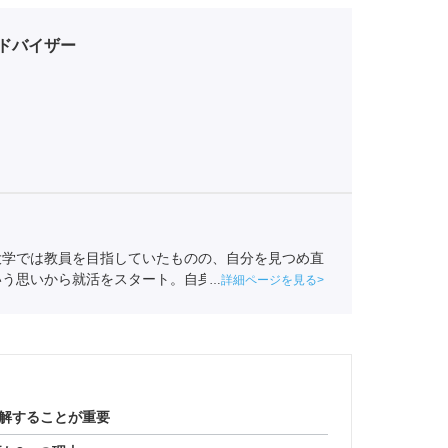
ドバイザー
大学では教員を目指していたものの、自分を見つめ直
いう思いから就活をスタート。自身も就活ではエージ
詳細ページを見る
を持ちポートに入社。
全国民営職業紹介事業協会
職業
理解することが重要