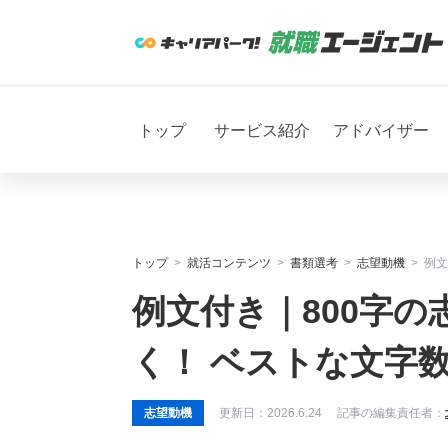
トップ
サービス紹介
アドバイザー
トップ
就活コンテンツ
書類選考
志望動機
例文
例文付き｜800字の
く！ ベストな文字
志望動機
更新日：
2026.6.24
記事の編集責任者：