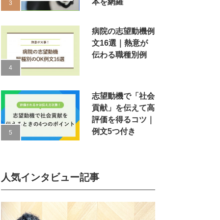
本を網羅
病院の志望動機例
文16選｜熱意が
伝わる職種別例
志望動機で「社会
貢献」を伝えて高
評価を得るコツ｜
例文5つ付き
人気インタビュー記事