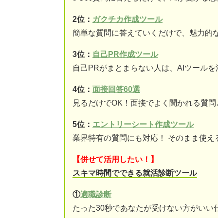
2位：
ガクチカ作成ツール
簡単な質問に答えていくだけで、魅力的
3位：
自己PR作成ツール
自己PRがまとまらない人は、AIツール
4位：
面接回答60選
見るだけでOK！面接でよく聞かれる質問
5位：
エントリーシート作成ツール
業界特有の質問にも対応！ そのまま使え
【併せて活用したい！】
スキマ時間でできる就活診断ツール
①
適職診断
たった30秒であなたが受けない方がいい