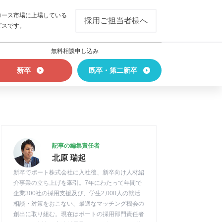
ロース市場に上場している
採用ご担当者様へ
ビスです。
無料相談申し込み
新卒
既卒・第二新卒
記事の編集責任者
北原 瑞起
新卒でポート株式会社に入社後、新卒向け人材紹
介事業の立ち上げを牽引。7年にわたって年間で
企業300社の採用支援及び、学生2,000人の就活
相談・対策をおこない、最適なマッチング機会の
創出に取り組む。現在はポートの採用部門責任者