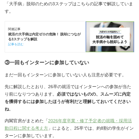
「大手病」脱却のための3ステップはこちらの記事で解説していま
す。
関連記事
就活の大手病は内定ゼロの危険！ 脱却につなが
る3ステップを解説
記事を読む
③一回もインターンに参加していない
まだ一回もインターンに参加していない人も注意が必要です。
先に解説したとおり、26卒の就活ではインターンへの参加が当た
り前になりつつあります。
必須ではないものの、スムーズに内定
を獲得するには参加したほうが有利だと理解しておいてください
ね
。
内閣官房がまとめた「
2026年度卒業・修了予定者の就職・採用活
動日程に関する考え方
」によると、25卒では、約8割の学生がイン
ターンに参加しています。