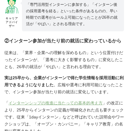
「専門活用型インターンに参加する」「インターン後
の採用選考を経る」といった条件があるものの、早い
時期での選考がルール上可能になったことが26卒の就
キャリア
アドバイ
活が「やばい」とされる理由です。
ザー
②インターン参加が当たり前の就活に変わっているから
従来は、「業界・企業への理解を深めるもの」という位置付けだ
ったインターンが、「選考に大きく影響するもの」に変化したこ
とも、26卒の就活が「やばい」と言われる理由です。
実は25卒から、企業がインターンで得た学生情報を採用活動に利
用できるようになりました
。広報や選考に利用可能になったこと
で、インターン参加が当たり前の就活に変化しています。
「
インターンシップの推進に当たっての基本的考え方
」の改正に
より、25卒からインターンの定義が明確化された点も要チェック
です。従来「1dayインターン」などと呼ばれていた説明会やワー
クショップは、「オープン・カンパニー」「キャリア教育」の名
称に変更されました。