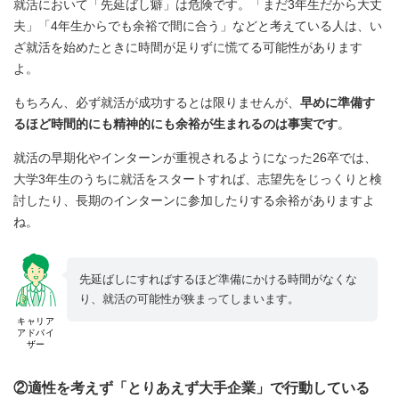
就活において「先延ばし癖」は危険です。「まだ3年生だから大丈
夫」「4年生からでも余裕で間に合う」などと考えている人は、い
ざ就活を始めたときに時間が足りずに慌てる可能性があります
よ。
もちろん、必ず就活が成功するとは限りませんが、
早めに準備す
るほど時間的にも精神的にも余裕が生まれるのは事実です
。
就活の早期化やインターンが重視されるようになった26卒では、
大学3年生のうちに就活をスタートすれば、志望先をじっくりと検
討したり、長期のインターンに参加したりする余裕がありますよ
ね。
先延ばしにすればするほど準備にかける時間がなくな
り、就活の可能性が狭まってしまいます。
キャリア
アドバイ
ザー
②適性を考えず「とりあえず大手企業」で行動している