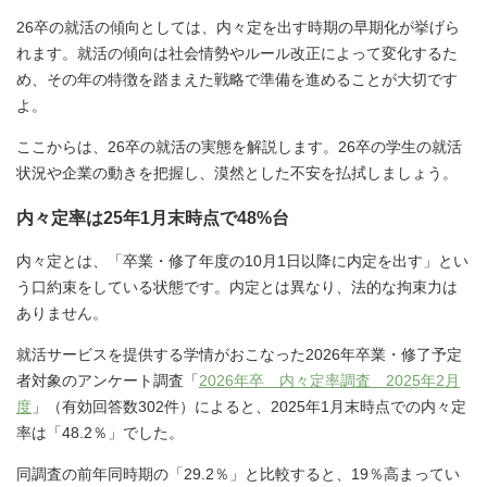
26卒の就活の傾向としては、内々定を出す時期の早期化が挙げら
れます。就活の傾向は社会情勢やルール改正によって変化するた
め、その年の特徴を踏まえた戦略で準備を進めることが大切です
よ。
ここからは、26卒の就活の実態を解説します。26卒の学生の就活
状況や企業の動きを把握し、漠然とした不安を払拭しましょう。
内々定率は25年1月末時点で48%台
内々定とは、「卒業・修了年度の10月1日以降に内定を出す」とい
う口約束をしている状態です。内定とは異なり、法的な拘束力は
ありません。
就活サービスを提供する学情がおこなった2026年卒業・修了予定
者対象のアンケート調査「
2026年卒 内々定率調査 2025年2月
度
」（有効回答数302件）によると、2025年1月末時点での内々定
率は「48.2％」でした。
同調査の前年同時期の「29.2％」と比較すると、19％高まってい