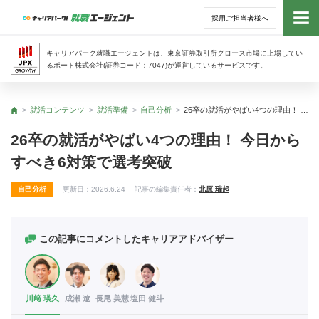
採用ご担当者様へ
トッ
キャリアパーク就職エージェントは、東京証券取引所グロース市場に上場してい
るポート株式会社(証券コード：7047)が運営しているサービスです。
サー
就活コンテンツ
就活準備
自己分析
26卒の就活がやばい4つの理由！ 今日からすべき6対策で選考突破
トップ
アド
26卒の就活がやばい4つの理由！ 今日から
すべき6対策で選考突破
利用
自己分析
更新日：
2026.6.24
記事の編集責任者：
北原 瑞起
就活
経営
この記事にコメントしたキャリアアドバイザー
無料
川﨑 瑛久
成瀬 遼
長尾 美慧
塩田 健斗