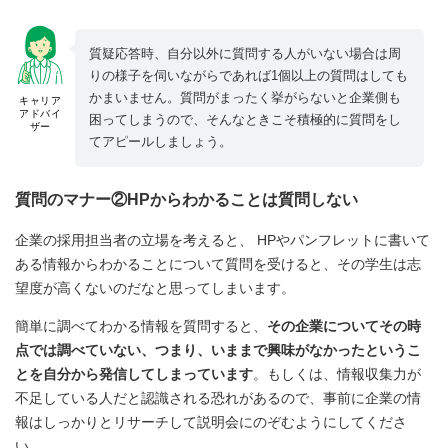
質疑応答時、自分以外に質問する人がいない場合は周
りの様子を伺いながらであれば1個以上の質問はしても
かまいません。質問がまったく挙がらないと企業側も
キャリア
アドバイ
困ってしまうので、そんなときこそ積極的に質問をし
ザー
てアピールしましょう。
質問のマナー②HPからわかることは質問しない
企業の採用担当者の立場を考えると、 HPやパンフレットに書いて
ある情報からわかることについて質問を受けると、その学生は志
望度が高くないのだなと思ってしまいます。
簡単に調べてわかる情報を質問すると、
その企業についてその時
点では調べていない、つまり、いままで興味がなかったというこ
とを自分から発信してしまっています
。もしくは、情報収集力が
不足している人だと認識される恐れがあるので、事前に企業の情
報はしっかりとリサーチして説明会にのぞむようにしてくださ
い。