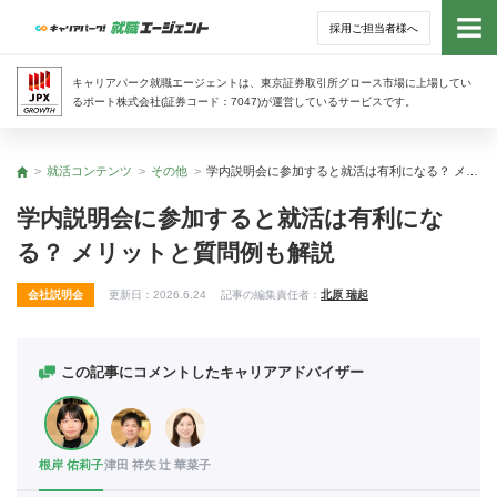
採用ご担当者様へ
トッ
キャリアパーク就職エージェントは、東京証券取引所グロース市場に上場してい
るポート株式会社(証券コード：7047)が運営しているサービスです。
サー
就活コンテンツ
その他
学内説明会に参加すると就活は有利になる？ メリットと質問例も解説
トップ
アド
学内説明会に参加すると就活は有利にな
る？ メリットと質問例も解説
利用
会社説明会
更新日：
2026.6.24
記事の編集責任者：
北原 瑞起
就活
経営
この記事にコメントしたキャリアアドバイザー
無料
根岸 佑莉子
津田 祥矢
辻 華菜子