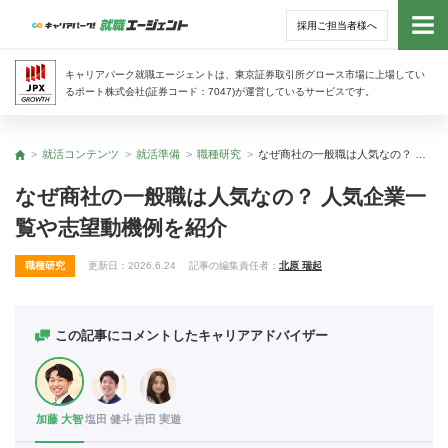
採用ご担当者様へ
トッ
キャリアパーク就職エージェントは、東京証券取引所グロース市場に上場してい
るポート株式会社(証券コード：7047)が運営しているサービスです。
サー
就活コンテンツ
就活準備
職種研究
なぜ商社の一般職は人気なの？ 人気企業一覧や志望動機例を紹介
トップ
アド
なぜ商社の一般職は人気なの？ 人気企業一
覧や志望動機例を紹介
利用
職種研究
更新日：
2026.6.24
記事の編集責任者：
北原 瑞起
就活
経営
この記事にコメントしたキャリアアドバイザー
無料
加藤 大智
塩田 健斗
吉田 実遊