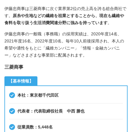
伊藤忠商事は三菱商事に次ぐ業界第2位の売上高を誇る総合商社で
す。
原糸や生地などの繊維を祖業とすることから、現在も繊維や
食料を取り扱う生活消費関連分野に強みを持っています
。
伊藤忠商事の一般職（事務職）の採用実績は、2020年度14名、
2021年度16名、2022年度10名。毎年10人前後採用され、本人の
希望や適性をもとに「繊維カンパニー」「情報・金融カンパニ
ー」などさまざまな事業部に配属されます。
三菱商事
【基本情報】
本社：東京都千代田区
代表者：代表取締役社長 中西 勝也
従業員数：5,448名