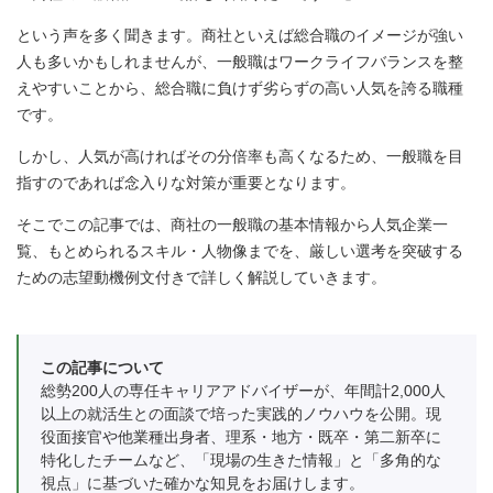
という声を多く聞きます。商社といえば総合職のイメージが強い
人も多いかもしれませんが、一般職はワークライフバランスを整
えやすいことから、総合職に負けず劣らずの高い人気を誇る職種
です。
しかし、人気が高ければその分倍率も高くなるため、一般職を目
指すのであれば念入りな対策が重要となります。
そこでこの記事では、商社の一般職の基本情報から人気企業一
覧、もとめられるスキル・人物像までを、厳しい選考を突破する
ための志望動機例文付きで詳しく解説していきます。
この記事について
総勢200人の専任キャリアアドバイザーが、年間計2,000人
以上の就活生との面談で培った実践的ノウハウを公開。現
役面接官や他業種出身者、理系・地方・既卒・第二新卒に
特化したチームなど、「現場の生きた情報」と「多角的な
視点」に基づいた確かな知見をお届けします。