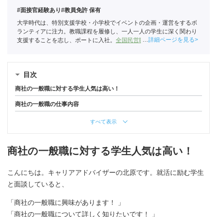
#面接官経験あり
#教員免許 保有
大学時代は、特別支援学校・小学校でイベントの企画・運営をするボ
ランティアに注力。教職課程を履修し、一人一人の学生に深く関わり
詳細ページを見る
支援することを志し、ポートに入社。
全国民営職業紹介事業協会
職業
紹介責任者（001-220824001-02864）
目次
商社の一般職に対する学生人気は高い！
商社の一般職の仕事内容
すべて表示
商社の一般職に対する学生人気は高い！
こんにちは。キャリアアドバイザーの北原です。就活に励む学生
と面談していると、
「商社の一般職に興味があります！ 」
「商社の一般職について詳しく知りたいです！ 」