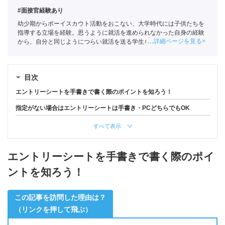
#面接官経験あり
幼少期からボーイスカウト活動をおこない、大学時代には子供たちを
指導する立場を経験。思うように就活を進められなかった自身の経験
詳細ページを見る
から、自分と同じようにつらい就活を送る学生を1人でも少なくした
いという思いでポートに入社。主に文系学生の支援を担当。
全国民営
職業紹介事業協会
職業紹介責任者（001-230215001-05641）
目次
エントリーシートを手書きで書く際のポイントを知ろう！
指定がない場合はエントリーシートは手書き・PCどちらでもOK
すべて表示
エントリーシートを手書きで書く際のポイ
ントを知ろう！
この記事を訪問した理由は？
（リンクを押して飛ぶ）