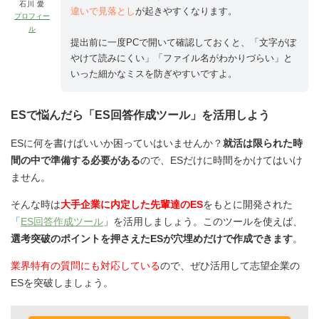
石川 愛
違いで見落とし
が起きやすくなります。
プロフィー
ル
提出前に一度PCで開いて確認しておくと、「文字がぼ
やけて読みにくい」「ファイル名がわかりづらい」と
いった細かなミスを防ぎやすいですよ。
ESで悩んだら「ES回答作成ツール」を活用しよう
ESに何を書けばいいか困っていはいませんか？
就活は限られた時
間の中で準備する必要がある
ので、ESだけに時間をかけてはいけ
ません。
そんな時は
大手企業に内定した先輩達のES
をもとに開発された
「
ES回答作成ツール
」を活用しましょう。このツールを使えば、
選考突破のポイントを押さえたESが穴埋めだけで作成できます
。
業界特有の質問にも対応している
ので、ぜひ活用して志望企業の
ESを突破しましょう。