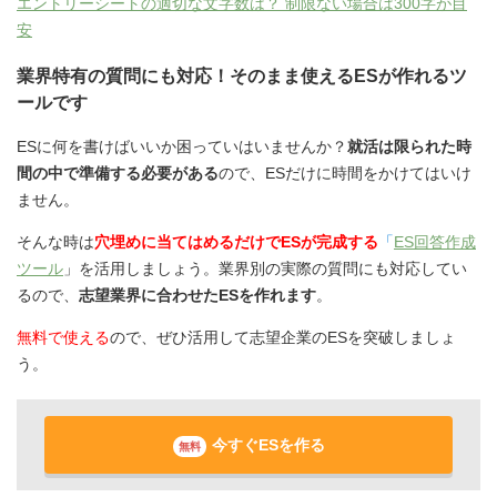
エントリーシートの適切な文字数は？ 制限ない場合は300字が目
安
業界特有の質問にも対応！そのまま使えるESが作れるツ
ールです
ESに何を書けばいいか困っていはいませんか？
就活は限られた時
間の中で準備する必要がある
ので、ESだけに時間をかけてはいけ
ません。
そんな時は
穴埋めに当てはめるだけでESが完成する
「
ES回答作成
ツール
」を活用しましょう。業界別の実際の質問にも対応してい
るので、
志望業界に合わせたESを作れます
。
無料で使える
ので、ぜひ活用して志望企業のESを突破しましょ
う。
今すぐESを作る
無料