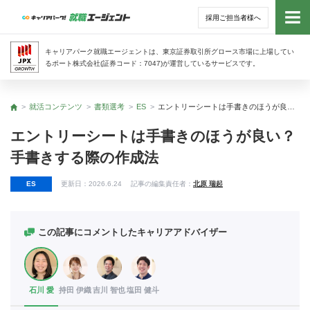
採用ご担当者様へ
トッ
キャリアパーク就職エージェントは、東京証券取引所グロース市場に上場してい
るポート株式会社(証券コード：7047)が運営しているサービスです。
サー
就活コンテンツ
書類選考
ES
エントリーシートは手書きのほうが良い？ 手書きする際の作成法
トップ
アド
エントリーシートは手書きのほうが良い？
手書きする際の作成法
利用
ES
更新日：
2026.6.24
記事の編集責任者：
北原 瑞起
就活
経営
この記事にコメントしたキャリアアドバイザー
無料
石川 愛
持田 伊織
吉川 智也
塩田 健斗