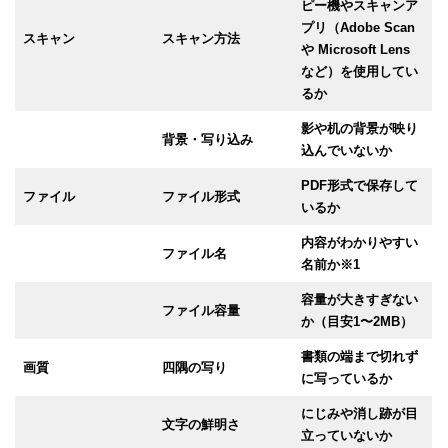
ピー機やスキャンア
プリ（Adobe Scan
スキャン
スキャン方法
や Microsoft Lens
など）を使用してい
るか
影や机の背景が映り
背景・写り込み
込んでいないか
PDF形式で保存して
ファイル
ファイル形式
いるか
内容がわかりやすい
ファイル名
名前か※1
容量が大きすぎない
ファイル容量
か（目安1〜2MB）
書類の端まで切れず
画質
四隅の写り
に写っているか
にじみや消し跡が目
文字の鮮明さ
立っていないか