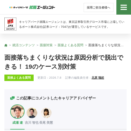
採用ご担当者様へ
トッ
キャリアパーク就職エージェントは、東京証券取引所グロース市場に上場してい
るポート株式会社(証券コード：7047)が運営しているサービスです。
サー
就活コンテンツ
面接対策
面接よくある質問
面接落ちまくりな状況は原因分析で脱出できる！ 19のケース別対策
トップ
アド
面接落ちまくりな状況は原因分析で脱出で
きる！ 19のケース別対策
利用
面接よくある質問
更新日：
2026.7.8
記事の編集責任者：
北原 瑞起
就活
経営
この記事にコメントしたキャリアアドバイザー
無料
成瀬 遼
吉川 智也
長尾 美慧