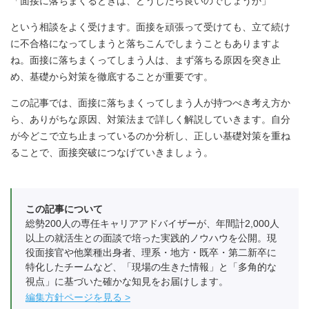
「面接に落ちまくるときは、どうしたら良いのでしょうか」
という相談をよく受けます。面接を頑張って受けても、立て続け
に不合格になってしまうと落ちこんでしまうこともありますよ
ね。面接に落ちまくってしまう人は、まず落ちる原因を突き止
め、基礎から対策を徹底することが重要です。
この記事では、面接に落ちまくってしまう人が持つべき考え方か
ら、ありがちな原因、対策法まで詳しく解説していきます。自分
が今どこで立ち止まっているのか分析し、正しい基礎対策を重ね
ることで、面接突破につなげていきましょう。
この記事について
総勢200人の専任キャリアアドバイザーが、年間計2,000人
以上の就活生との面談で培った実践的ノウハウを公開。現
役面接官や他業種出身者、理系・地方・既卒・第二新卒に
特化したチームなど、「現場の生きた情報」と「多角的な
視点」に基づいた確かな知見をお届けします。
編集方針ページを見る