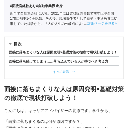
#面接官経験あり
#自動車業界 出身
新卒で自動車会社に入社。2021年には買取販売台数で前年比率全国
178店舗中1位を記録。その後、現場責任者として新卒・中途教育に従
詳細ページを見る
事していた経験から、「人の人生の分岐点によりかかわりたい」と思
い、ポートへ。
全国民営職業紹介事業協会
職業紹介責任者（001-
230209002-05661）
目次
面接に落ちまくりな人は原因究明×基礎対策の徹底で現状打破しよう！
面接に落ち続けてしまう……落ち込んでいる人が持つべき考え方
すべて表示
面接に落ちまくりな人は原因究明×基礎対策
の徹底で現状打破しよう！
こんにちは。キャリアアドバイザーの北原です。学生から、
「面接に落ちまくるのは何が原因ですか？」