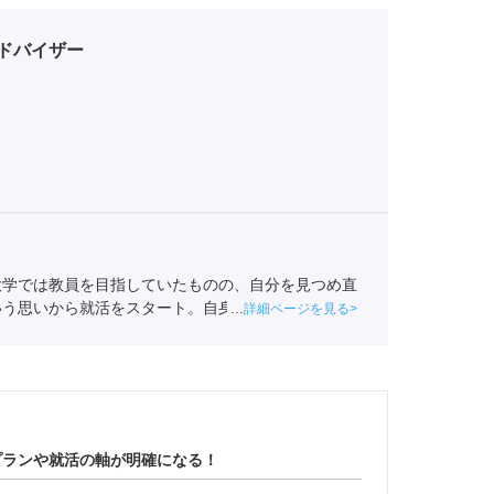
ドバイザー
大学では教員を目指していたものの、自分を見つめ直
いう思いから就活をスタート。自身も就活ではエージ
詳細ページを見る
を持ちポートに入社。
全国民営職業紹介事業協会
職業
プランや就活の軸が明確になる！