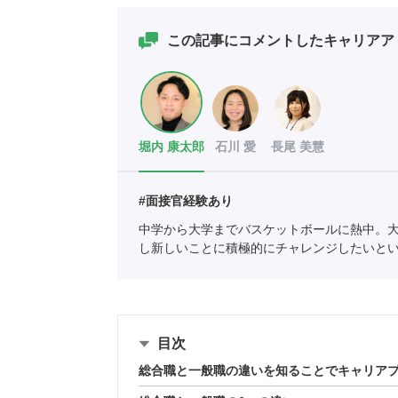
この記事にコメントしたキャリアア
堀内 康太郎
石川 愛
長尾 美慧
#面接官経験あり
中学から大学までバスケットボールに熱中。
し新しいことに積極的にチャレンジしたいと
ェントを利用していたことで人材業界に興味
紹介責任者（001-230308002-05631）
目次
総合職と一般職の違いを知ることでキャリア