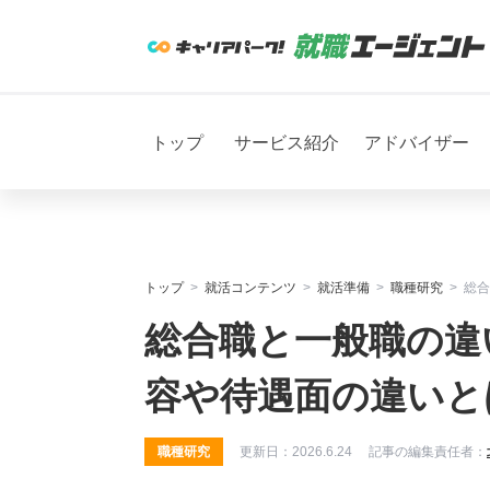
トップ
サービス紹介
アドバイザー
トップ
就活コンテンツ
就活準備
職種研究
総合
総合職と一般職の違
容や待遇面の違いと
職種研究
更新日：
2026.6.24
記事の編集責任者：