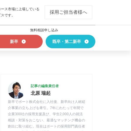
ロース市場に上場している
採用ご担当者様へ
ビスです。
無料相談申し込み
新卒
既卒・第二新卒
記事の編集責任者
北原 瑞起
新卒でポート株式会社に入社後、新卒向け人材紹
介事業の立ち上げを牽引。7年にわたって年間で
企業300社の採用支援及び、学生2,000人の就活
相談・対策をおこない、最適なマッチング機会の
創出に取り組む。現在はポートの採用部門責任者