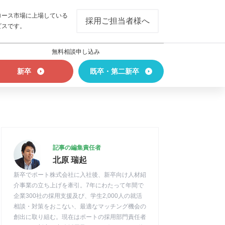
ロース市場に上場している
採用ご担当者様へ
ビスです。
無料相談申し込み
新卒
既卒・第二新卒
記事の編集責任者
北原 瑞起
新卒でポート株式会社に入社後、新卒向け人材紹
介事業の立ち上げを牽引。7年にわたって年間で
企業300社の採用支援及び、学生2,000人の就活
相談・対策をおこない、最適なマッチング機会の
創出に取り組む。現在はポートの採用部門責任者