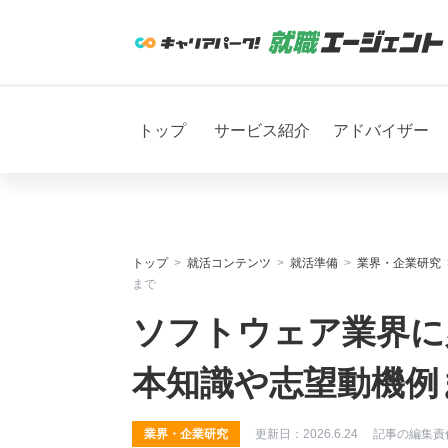
トップ
サービス紹介
アドバイザー
トップ
就活コンテンツ
就活準備
業界・企業研究
まで
ソフトウェア業界に
本知識や志望動機例
業界・企業研究
更新日：
2026.6.24
記事の編集責