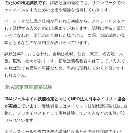
のための検定試験です
。試験勉強の過程では、サロンワークでジ
ェルネイルをするための技術や理論を習得していきます。
ベーシックな知識と技術が問われる初級から、スペシャリストと
して活躍する人のための上級までがあります。試験は実技と筆記
がおこなわれ、筆記のみ合格した場合には、次回、筆記試験が免
除となるなどの免除制度が設けられています。
試験は年2回おこなわれ、会場は札幌、仙台、東京、名古屋、大
阪、広島、福岡があります。初級は義務教育を修了している人で
あれば誰でも受験が可能なため、早めに取得しておくと良いかも
しれません。
JNA認定講師資格試験
JNAジェルネイル技能検定と同じくNPO法人日本ネイリスト協会
が実施しています
。受験資格にはネイリスト技能検定試験1級に合
格し、プロネイリストとして実務経験している人などの条件が設
けられています。
ネイルスクールや専門学校の講師になるための資格試験ですが、