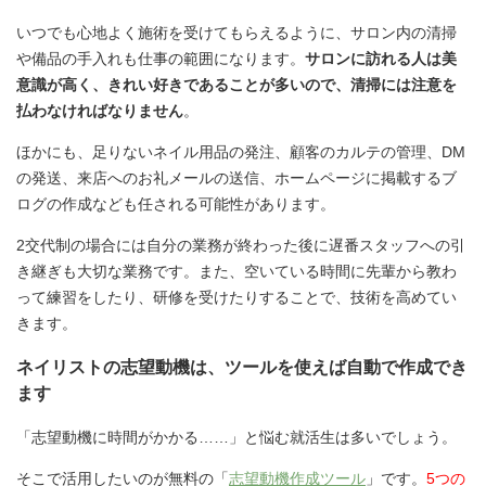
いつでも心地よく施術を受けてもらえるように、サロン内の清掃
や備品の手入れも仕事の範囲になります。
サロンに訪れる人は美
意識が高く、きれい好きであることが多いので、清掃には注意を
払わなければなりません
。
ほかにも、足りないネイル用品の発注、顧客のカルテの管理、DM
の発送、来店へのお礼メールの送信、ホームページに掲載するブ
ログの作成なども任される可能性があります。
2交代制の場合には自分の業務が終わった後に遅番スタッフへの引
き継ぎも大切な業務です。また、空いている時間に先輩から教わ
って練習をしたり、研修を受けたりすることで、技術を高めてい
きます。
ネイリストの志望動機は、ツールを使えば自動で作成でき
ます
「志望動機に時間がかかる……」と悩む就活生は多いでしょう。
そこで活用したいのが無料の「
志望動機作成ツール
」です。
5つの