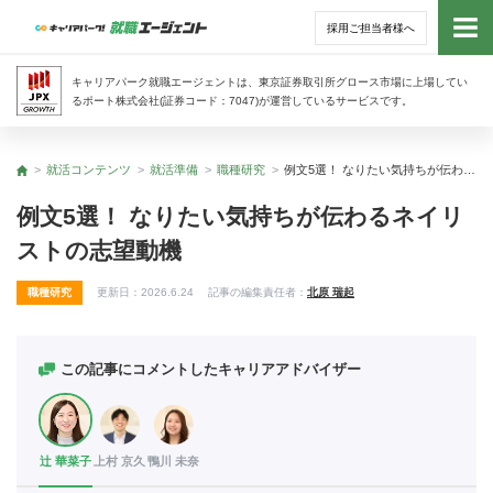
採用ご担当者様へ
トッ
キャリアパーク就職エージェントは、東京証券取引所グロース市場に上場してい
るポート株式会社(証券コード：7047)が運営しているサービスです。
サー
就活コンテンツ
就活準備
職種研究
例文5選！ なりたい気持ちが伝わるネイリストの志望動機
トップ
アド
例文5選！ なりたい気持ちが伝わるネイリ
ストの志望動機
利用
職種研究
更新日：
2026.6.24
記事の編集責任者：
北原 瑞起
就活
経営
この記事にコメントしたキャリアアドバイザー
無料
辻 華菜子
上村 京久
鴨川 未奈