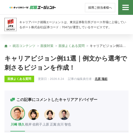
採用ご担当者様へ
トッ
キャリアパーク就職エージェントは、東京証券取引所グロース市場に上場してい
るポート株式会社(証券コード：7047)が運営しているサービスです。
サー
就活コンテンツ
面接対策
面接よくある質問
キャリアビジョン例11選｜例文から選考で刺さるビジョンを作成！
トップ
アド
キャリアビジョン例11選｜例文から選考で
刺さるビジョンを作成！
利用
面接よくある質問
更新日：
2026.6.24
記事の編集責任者：
北原 瑞起
就活
経営
この記事にコメントしたキャリアアドバイザー
無料
川﨑 瑛久
根岸 佑莉子
上原 正嵩
吉川 智也