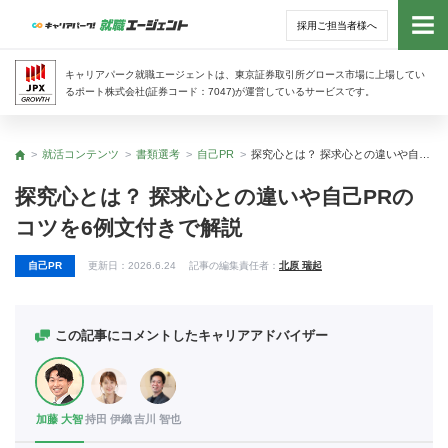
採用ご担当者様へ
トッ
キャリアパーク就職エージェントは、東京証券取引所グロース市場に上場してい
るポート株式会社(証券コード：7047)が運営しているサービスです。
サー
就活コンテンツ
書類選考
自己PR
探究心とは？ 探求心との違いや自己PRのコツを6例文付きで解説
トップ
アド
探究心とは？ 探求心との違いや自己PRの
コツを6例文付きで解説
利用
自己PR
更新日：
2026.6.24
記事の編集責任者：
北原 瑞起
就活
経営
この記事にコメントしたキャリアアドバイザー
無料
加藤 大智
持田 伊織
吉川 智也