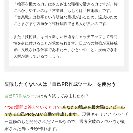
「物事を極める力」はさまざまな職種で活きる力ですが、特
に活かしやすいのは「営業職」もしくは「技術職」です。
「営業職」は数字という明確な目標があるため、達成のため
にさまざまな方向から試行錯誤できる人が強いのです。
また「技術職」は日々新しい技術をキャッチアップして専門
性を身に付けることが求められます。日ごろの勉強が直接成
果に反映される仕事であるため、ひとつのことに没頭できる
人材が適しているでしょう。
失敗したくない人は「自己PR作成ツール」を使おう
自己PR作成ツール
はもう試してみましたか？
4つの質問に答えていくだけ
で
あなたの強みを最大限にアピール
できる自己PRをAIが自動で作成します
。現役キャリアアドバイザ
ー監修のもと開発されたツールなので、選考突破のノウハウが凝
縮された自己PRが作れます。