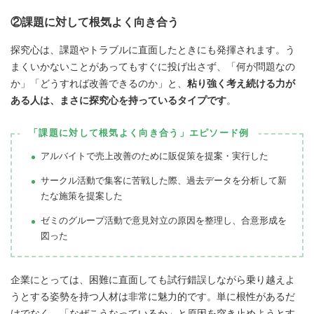
②課題に対して根気よく向き合う
探究心は、課題やトラブルに直面したときにも発揮されます。う
まくいかないことがあってもすぐに投げ出さず、「何が問題なの
か」「どうすれば改善できるのか」と、
粘り強く考え続ける力が
ある人は、まさに探究心を持っているタイプです
。
「課題に対して根気よく向き合う」エピソード例
アルバイトで売上改善のために販促策を提案・実行した
サークル活動で集客に苦戦した際、過去データを分析して新
たな施策を提案した
ゼミのグループ活動で意見対立の原因を整理し、合意形成を
図った
企業にとっては、困難に直面しても試行錯誤しながら乗り越えよ
うとする姿勢を持つ人材は非常に魅力的です。単に根性があるだ
けでなく、「なぜこうなっているか」と原因を突き止めようとす