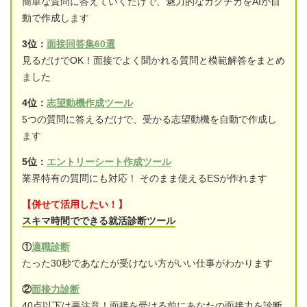
簡単な質問に答えていくだけで、魅力的なガクチカをAIが自
動で作成します
3位：
面接回答集60選
見るだけでOK！面接でよく聞かれる質問と模範解答をまとめ
ました
4位：
志望動機作成ツール
5つの質問に答えるだけで、受かる志望動機を自動で作成し
ます
5位：
エントリーシート作成ツール
業界特有の質問にも対応！ そのまま使えるESが作れます
【併せて活用したい！】
スキマ時間でできる就活診断ツール
①
適職診断
たった30秒であなたが受けない方がいい仕事がわかります
②
面接力診断
40点以下は要注意！面接を受ける前にあなたの面接力を診断