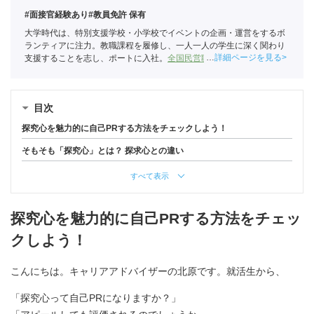
#面接官経験あり
#教員免許 保有
大学時代は、特別支援学校・小学校でイベントの企画・運営をするボ
ランティアに注力。教職課程を履修し、一人一人の学生に深く関わり
詳細ページを見る
支援することを志し、ポートに入社。
全国民営職業紹介事業協会
職業
紹介責任者（001-220824001-02864）
目次
探究心を魅力的に自己PRする方法をチェックしよう！
そもそも「探究心」とは？ 探求心との違い
すべて表示
探究心を魅力的に自己PRする方法をチェッ
クしよう！
こんにちは。キャリアアドバイザーの北原です。就活生から、
「探究心って自己PRになりますか？」