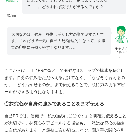
と伝えても、ふわっとした印象になってしまっ
て……。どうすれば説得力が出るんですか？
就活生
大切なのは、強み→根拠→活かし方の順で話すことで
す。これだけで一気に自己PRが論理的になって、面接
官の印象にも残りやすくなりますよ。
キャリア
アドバイ
ザー
ここからは、自己PRの型として有効な3ステップの構成を紹介し
ます。自分の強みをただ伝えるだけでなく、「なぜそう言えるの
か」「どう活かせるのか」まで伝えることで、説得力のあるアピ
ールができるようになりますよ。
①探究心が自身の強みであることをまず伝える
自己PRでは、冒頭で「私の強みは〇〇です」と明確に伝えること
が大切です。探究心をアピールする場合も、「私は探究心の強さ
に自信があります」と最初に言い切ることで、聞き手の関心を引