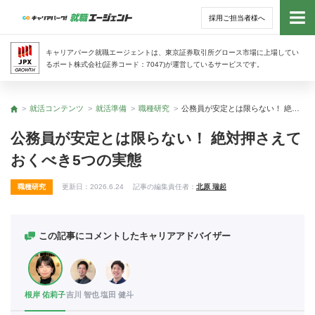
採用ご担当者様へ
トッ
キャリアパーク就職エージェントは、東京証券取引所グロース市場に上場してい
るポート株式会社(証券コード：7047)が運営しているサービスです。
サー
就活コンテンツ
就活準備
職種研究
公務員が安定とは限らない！ 絶対押さえておくべき5つの実態
トップ
アド
公務員が安定とは限らない！ 絶対押さえて
おくべき5つの実態
利用
職種研究
更新日：
2026.6.24
記事の編集責任者：
北原 瑞起
就活
経営
この記事にコメントしたキャリアアドバイザー
無料
根岸 佑莉子
吉川 智也
塩田 健斗