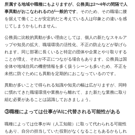
所属する地域や職種にもよりますが、公務員は2〜4年の間隔で人
事異動がおこなわれるのが一般的です
。そのため、その職場に腰
を据えて働くことが安定的だと考えている人は印象との違いを感
じてしまうかもしれません。
公務員に比較的異動が多い理由としては、個人の新たなスキルア
ップや知見の拡大、職場環境の活性化、不正の防止などが挙げら
れます。同じ部署に長くいると特定の団体や企業とやり取りする
ことが増え、それが不正につながる場合もあります。公務員は国
全体や地域住民の機密情報を多く扱うシーンも多いため、不正を
未然に防ぐためにも異動を定期的におこなっているのです。
異動が多いことで得られる知識や知見の幅は広がりますが、同時
に慣れてきた職場環境や業務から離れて、また新たな業務に取り
組む必要があることは認識しておきましょう。
③職種によっては仕事がAIに代替される可能性がある
職種によっては仕事がAI（人工知能）に取って代わられる可能性
もあり、自分の担当していた役割がなくなることもあるかもしれ