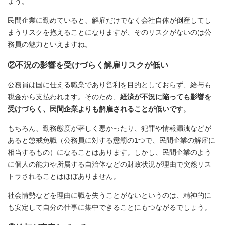
ょう。
民間企業に勤めていると、解雇だけでなく会社自体が倒産してし
まうリスクを抱えることになりますが、そのリスクがないのは公
務員の魅力といえますね。
②不況の影響を受けづらく解雇リスクが低い
公務員は国に仕える職業であり営利を目的としておらず、給与も
税金から支払われます。そのため、
経済が不況に陥っても影響を
受けづらく、民間企業よりも解雇されることが低いです
。
もちろん、勤務態度が著しく悪かったり、犯罪や情報漏洩などが
あると懲戒免職（公務員に対する懲罰の1つで、民間企業の解雇に
相当するもの）になることはあります。しかし、民間企業のよう
に個人の能力や所属する自治体などの財政状況が理由で突然リス
トラされることはほぼありません。
社会情勢などを理由に職を失うことがないというのは、精神的に
も安定して自分の仕事に集中できることにもつながるでしょう。