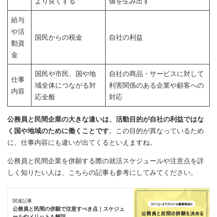
より良くする
値を生み出す
給与
や活
国民からの税金
自社の利益
動資
金
国民や市民、国や地
自社の商品・サービスに対して
仕事
域全体につながる対
利害関係のある企業や顧客への
内容
応全般
対応
公務員と民間企業の大きな違いは、活動目的が自社の利益ではな
く国や地域のために働くことです
。この目的が異なっているため
に、仕事内容にも違いが出てくるといえますね。
公務員と民間企業を併願する際の就活スケジュールや注意点を詳
しく知りたい人は、こちらの記事も参考にしてみてください。
関連記事
公務員と民間の併願で注意すべき点｜スケジュ
ールやメリットも解説