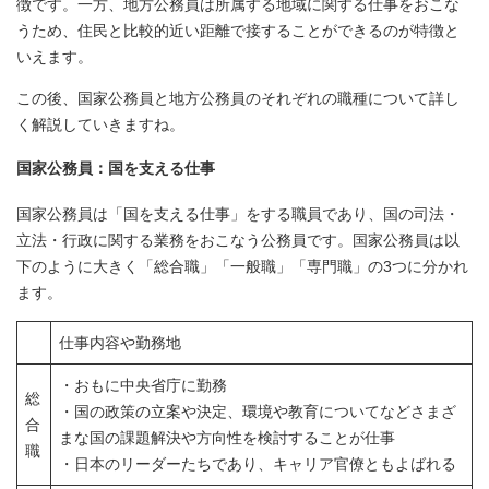
徴です。一方、地方公務員は所属する地域に関する仕事をおこな
うため、住民と比較的近い距離で接することができるのが特徴と
いえます。
この後、国家公務員と地方公務員のそれぞれの職種について詳し
く解説していきますね。
国家公務員：国を支える仕事
国家公務員は「国を支える仕事」をする職員であり、国の司法・
立法・行政に関する業務をおこなう公務員です。国家公務員は以
下のように大きく「総合職」「一般職」「専門職」の3つに分かれ
ます。
仕事内容や勤務地
・おもに中央省庁に勤務
総
・国の政策の立案や決定、環境や教育についてなどさまざ
合
まな国の課題解決や方向性を検討することが仕事
職
・日本のリーダーたちであり、キャリア官僚ともよばれる