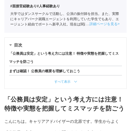
#面接官経験あり
#人事経験あり
大学ではダンスサークルで活動し、公演の振付師を担当。また、実際
にキャリアパーク就職エージェントを利用していた学生でもあり、エ
詳細ページを見る
ージェント経由でポートへ新卒入社。現在は関西の学生への支援を中
心としている。
全国民営職業紹介事業協会
職業紹介責任者（001-
220810001-02920）
目次
「公務員は安定」という考え方には注意！ 特徴や実態を把握してミス
マッチを防ごう
まずは確認！ 公務員の概要を理解しておこう
すべて表示
「公務員は安定」という考え方には注意！
特徴や実態を把握してミスマッチを防ごう
こんにちは。キャリアアドバイザーの北原です。学生からよく