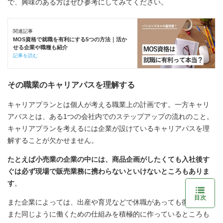
で、興味のある方はぜひ参考にしてみてください。
関連記事
MOS資格で就職を有利にする5つの方法｜活か
せる企業や職種も紹介
記事を読む
その職業のキャリアパスを理解する
キャリアプランとは個人が考える職業上の計画です。一方キャリ
アパスとは、ある1つの会社内でのステップアップの流れのこと。
キャリアプランを考えるには企業が設けているキャリアパスを理
解することが欠かせません。
たとえば小売業の企業の中には、商品企画がしたくても入社後す
ぐは必ず現場で販売業務に携わらないといけないところもありま
す
。
目次
また企業によっては、出産や育児などで休職があっても復帰して
また同じように働くための仕組みを積極的に作っているところも