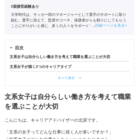
#面接官経験あり
大学時代は、サッカー部のマネージャーとして選手のサポートに取り
組む。選手に加えて、監督やコーチ、保護者からも頼りにしてもらう
詳細ページを見る
ことにやりがいと感じ、多くの人々をサポートできる企業・業界を軸
に就活をおこなう。ポートに新卒入社。
全国民営職業紹介事業協会
職
業紹介責任者（001-220824001-02862）
目次
文系女子は自分らしい働き方を考えて職業を選ぶことが大切
文系女子が描く2つのキャリアタイプ
すべて表示
文系女子は自分らしい働き方を考えて職業
を選ぶことが大切
こんにちは、キャリアアドバイザーの北原です。
「文系の女子ってどんな仕事に就く人が多いですか？」