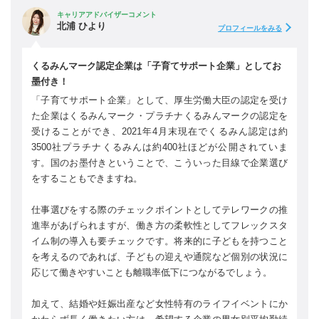
キャリアアドバイザーコメント
北浦 ひより
プロフィールをみる
くるみんマーク認定企業は「子育てサポート企業」としてお
墨付き！
「子育てサポート企業」として、厚生労働大臣の認定を受け
た企業はくるみんマーク・プラチナくるみんマークの認定を
受けることができ、2021年4月末現在でくるみん認定は約
3500社プラチナくるみんは約400社ほどが公開されていま
す。国のお墨付きということで、こういった目線で企業選び
をすることもできますね。
仕事選びをする際のチェックポイントとしてテレワークの推
進率があげられますが、働き方の柔軟性としてフレックスタ
イム制の導入も要チェックです。将来的に子どもを持つこと
を考えるのであれば、子どもの迎えや通院など個別の状況に
応じて働きやすいことも離職率低下につながるでしょう。
加えて、結婚や妊娠出産など女性特有のライフイベントにか