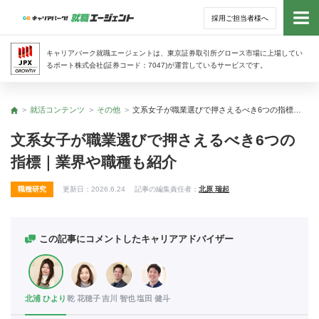
採用ご担当者様へ
トッ
キャリアパーク就職エージェントは、東京証券取引所グロース市場に上場してい
るポート株式会社(証券コード：7047)が運営しているサービスです。
サー
就活コンテンツ
その他
文系女子が職業選びで押さえるべき6つの指標｜業界や職種も紹介
トップ
アド
文系女子が職業選びで押さえるべき6つの
指標｜業界や職種も紹介
利用
職種研究
更新日：
2026.6.24
記事の編集責任者：
北原 瑞起
就活
経営
この記事にコメントしたキャリアアドバイザー
無料
北浦 ひより
乾 花穂子
吉川 智也
塩田 健斗