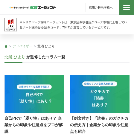
採用ご担当者様へ
トッ
キャリアパーク就職エージェントは、東京証券取引所グロース市場に上場してい
るポート株式会社(証券コード：7047)が運営しているサービスです。
サー
アドバイザー
北浦 ひより
トップ
アド
北浦 ひより
が監修したコラム一覧
利用
就活
経営
無料
自己PRで「凝り性」はあり？ 企
【例文付き】「読書」のガクチカ
業からの印象や注意点をプロが解
の伝え方｜企業からの印象や注意
説
点も紹介