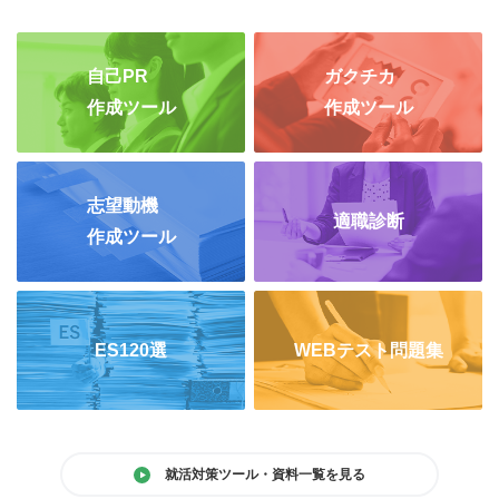
自己PR
ガクチカ
作成ツール
作成ツール
志望動機
適職診断
作成ツール
ES120選
WEBテスト問題集
就活対策ツール・資料一覧を見る