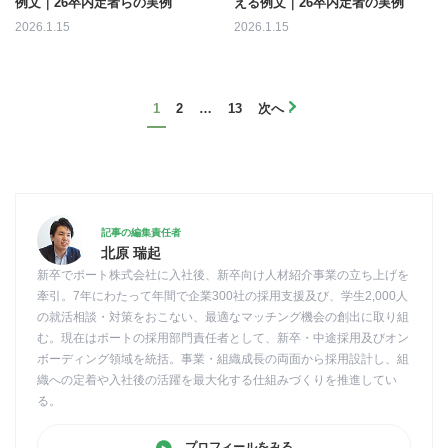
例文｜26卒内定者らの実例
える例文｜26卒内定者の実例
2026.1.15
2026.1.15
1
2
…
13
次へ
記事の編集責任者
北原 瑞起
新卒でポート株式会社に入社後、新卒向け人材紹介事業の立ち上げを
牽引。7年にわたって年間で企業300社の採用支援及び、学生2,000人
の就活相談・対策をおこない、最適なマッチング機会の創出に取り組
む。現在はポートの採用部門責任者として、新卒・中途採用及びオン
ボーディング領域を統括。事業・組織成長の両面から採用設計し、組
織への定着や入社後の活躍を最大化する仕組みづくりを推進してい
る。
プロフィールをみる