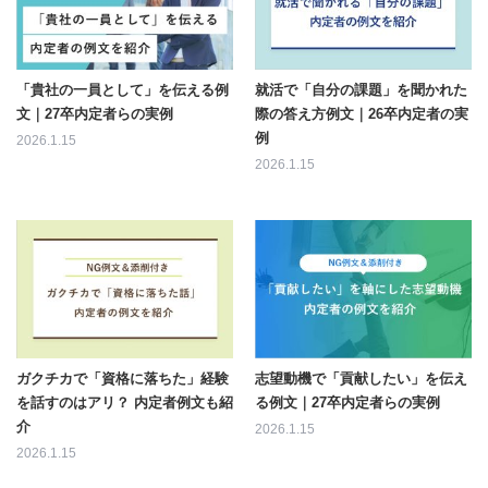
「貴社の一員として」を伝える例
就活で「自分の課題」を聞かれた
文｜27卒内定者らの実例
際の答え方例文｜26卒内定者の実
例
2026.1.15
2026.1.15
ガクチカで「資格に落ちた」経験
志望動機で「貢献したい」を伝え
を話すのはアリ？ 内定者例文も紹
る例文｜27卒内定者らの実例
介
2026.1.15
2026.1.15