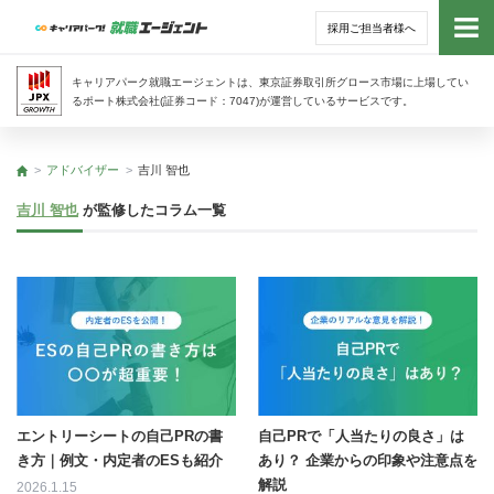
採用ご担当者様へ
トッ
キャリアパーク就職エージェントは、東京証券取引所グロース市場に上場してい
るポート株式会社(証券コード：7047)が運営しているサービスです。
サー
アドバイザー
吉川 智也
トップ
アド
吉川 智也
が監修したコラム一覧
利用
就活
経営
無料
エントリーシートの自己PRの書
自己PRで「人当たりの良さ」は
き方｜例文・内定者のESも紹介
あり？ 企業からの印象や注意点を
解説
2026.1.15