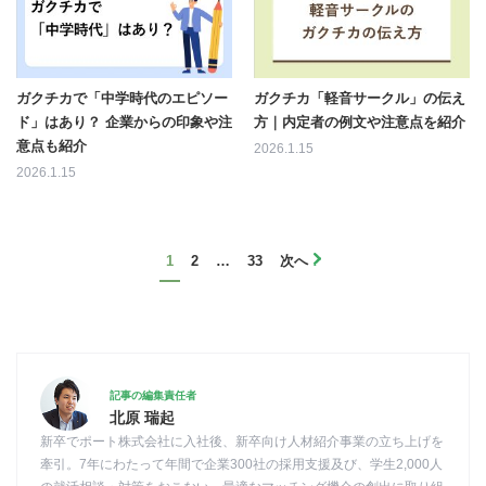
ガクチカで「中学時代のエピソー
ガクチカ「軽音サークル」の伝え
ド」はあり？ 企業からの印象や注
方｜内定者の例文や注意点を紹介
意点も紹介
2026.1.15
2026.1.15
1
2
…
33
次へ
記事の編集責任者
北原 瑞起
新卒でポート株式会社に入社後、新卒向け人材紹介事業の立ち上げを
牽引。7年にわたって年間で企業300社の採用支援及び、学生2,000人