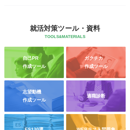
就活対策ツール・資料
TOOLS&MATERIALS
自己PR
ガクチカ
作成ツール
作成ツール
志望動機
適職診断
作成ツール
ES120選
WEBテスト問題集