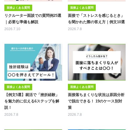
面接よくある質問
面接よくある質問
リクルーター面談での質問例25選
面接で「ストレスを感じるとき」
｜必要な準備も解説
を聞かれた際の答え方｜例文10選
2026.7.10
2026.7.8
面接よくある質問
面接よくある質問
【例文5選】就活で「挫折経験」
面接落ちまくりな状況は原因分析
を魅力的に伝える6ステップを解
で脱出できる！ 19のケース別対
説！
策
2026.7.8
2026.7.8