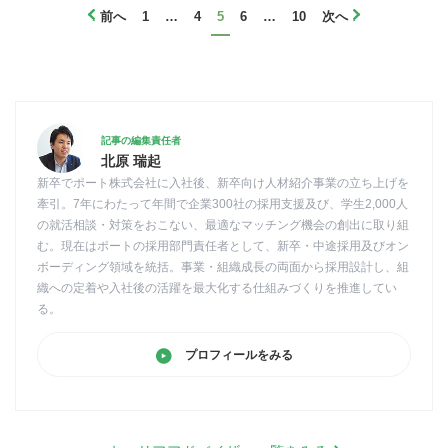
前へ
1
…
4
5
6
…
10
次へ
記事の編集責任者
北原 瑞起
新卒でポート株式会社に入社後、新卒向け人材紹介事業の立ち上げを
牽引。7年にわたって年間で企業300社の採用支援及び、学生2,000人
の就活相談・対策をおこない、最適なマッチング機会の創出に取り組
む。現在はポートの採用部門責任者として、新卒・中途採用及びオン
ボーディング領域を統括。事業・組織成長の両面から採用設計し、組
織への定着や入社後の活躍を最大化する仕組みづくりを推進してい
る。
プロフィールをみる