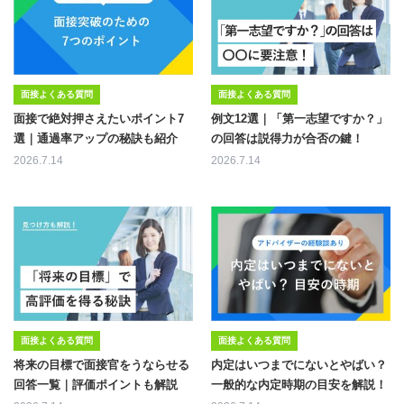
面接よくある質問
面接よくある質問
面接で絶対押さえたいポイント7
例文12選｜「第一志望ですか？」
選｜通過率アップの秘訣も紹介
の回答は説得力が合否の鍵！
2026.7.14
2026.7.14
面接よくある質問
面接よくある質問
将来の目標で面接官をうならせる
内定はいつまでにないとやばい？
回答一覧｜評価ポイントも解説
一般的な内定時期の目安を解説！