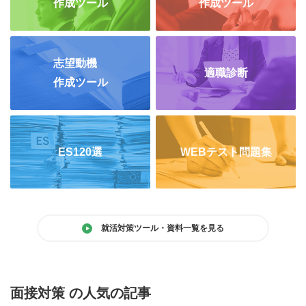
作成ツール
作成ツール
志望動機
適職診断
作成ツール
ES120選
WEBテスト問題集
就活対策ツール・資料一覧を見る
面接対策 の人気の記事