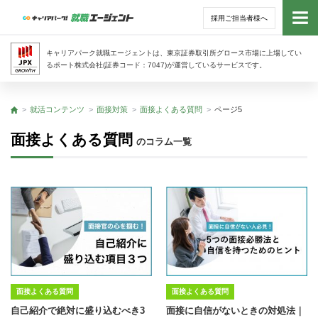
採用ご担当者様へ
トッ
キャリアパーク就職エージェントは、東京証券取引所グロース市場に上場してい
るポート株式会社(証券コード：7047)が運営しているサービスです。
サー
就活コンテンツ
面接対策
面接よくある質問
ページ5
トップ
アド
面接よくある質問
のコラム一覧
利用
就活
経営
無料
面接よくある質問
面接よくある質問
自己紹介で絶対に盛り込むべき3
面接に自信がないときの対処法｜