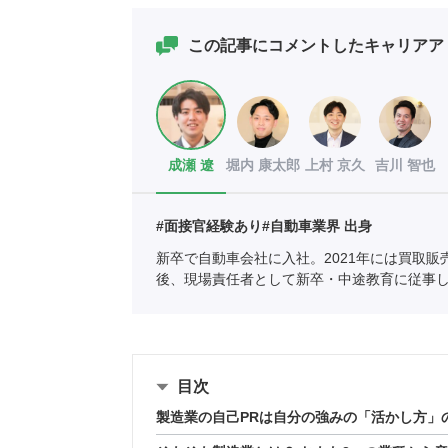
この記事にコメントしたキャリアア
成瀬 遼
堀内 康太郎
上村 京久
吉川 智也
#面接官経験あり
#自動車業界 出身
新卒で自動車会社に入社。2021年には買取販
後、現場責任者として新卒・中途教育に従事
りたい」と思い、ポートへ。
全国民営職業紹
05661）
目次
製造業の自己PRは自分の強みの「活かし方」