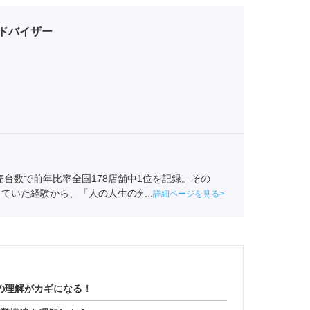
ドバイザー
売台数で前年比率全国178店舗中1位を記録。その
していた経験から、「人の人生の分岐点によりかかわ
詳細ページを見る
介事業協会
職業紹介責任者（001-230209002-
の理解がカギになる！