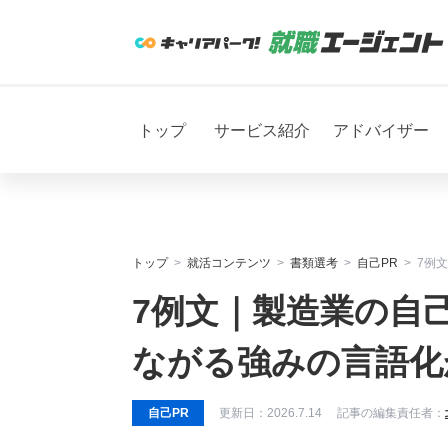
トップ
サービス紹介
アドバイザー
トップ
就活コンテンツ
書類選考
自己PR
7例
7例文｜製造業の自
ながる強みの言語化
自己PR
更新日：
2026.7.14
記事の編集責任者：