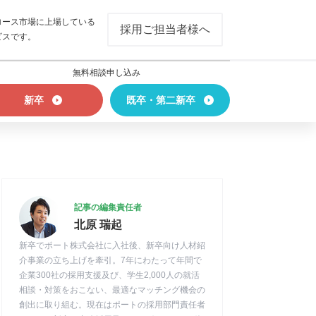
ロース市場に上場している
採用ご担当者様へ
ビスです。
無料相談申し込み
新卒
既卒・第二新卒
記事の編集責任者
北原 瑞起
新卒でポート株式会社に入社後、新卒向け人材紹
介事業の立ち上げを牽引。7年にわたって年間で
企業300社の採用支援及び、学生2,000人の就活
相談・対策をおこない、最適なマッチング機会の
創出に取り組む。現在はポートの採用部門責任者