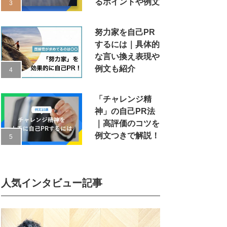
るポイントや例文
努力家を自己PR
するには｜具体的
な言い換え表現や
例文も紹介
「チャレンジ精
神」の自己PR法
｜高評価のコツを
例文つきで解説！
人気インタビュー記事