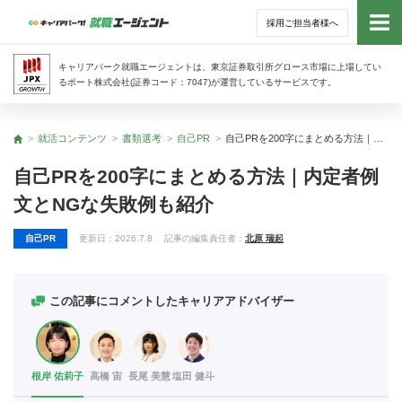
採用ご担当者様へ
トッ
キャリアパーク就職エージェントは、東京証券取引所グロース市場に上場してい
るポート株式会社(証券コード：7047)が運営しているサービスです。
サー
就活コンテンツ
書類選考
自己PR
自己PRを200字にまとめる方法｜内定者例文とNGな失敗例も紹介
トップ
アド
自己PRを200字にまとめる方法｜内定者例
文とNGな失敗例も紹介
利用
自己PR
更新日：
2026.7.8
記事の編集責任者：
北原 瑞起
就活
経営
この記事にコメントしたキャリアアドバイザー
無料
根岸 佑莉子
高橋 宙
長尾 美慧
塩田 健斗