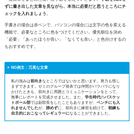
ずに書き出した文章を見ながら、本当に必要だと思うところにチ
ェックを入れましょう
。
手書きの場合は赤ペンで、パソコンの場合には文字の色を変える
機能で、必要なところに色をつけてください。優先順位を決め
「必要」「あったほうが良い」「なくても良い」と色分けするの
もおすすめです。
NG例文：冗長な文章
私の強みは
前向き
なところではないかと思います。努力も惜し
まずできます。ゼミのグループ発表では仲間がバラバラになり
かけたときも、前向きに周囲とコミュニケーションをとって、
無事にレポートを完成させました。また、
学生時代
の
バスケッ
トボール部
では副部長をしたこともありますが、
ベンチにも入
れませんでした
が、
諦めず
に、前向きに練習を続けて、
朝練も
自主的におこなってレギュラーに
なることができました。