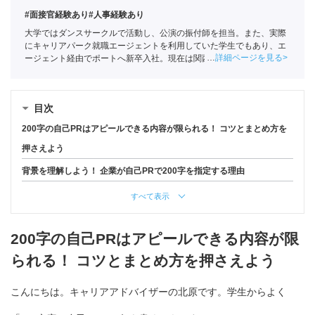
#面接官経験あり
#人事経験あり
大学ではダンスサークルで活動し、公演の振付師を担当。また、実際
にキャリアパーク就職エージェントを利用していた学生でもあり、エ
詳細ページを見る
ージェント経由でポートへ新卒入社。現在は関西の学生への支援を中
心としている。
全国民営職業紹介事業協会
職業紹介責任者（001-
220810001-02920）
目次
200字の自己PRはアピールできる内容が限られる！ コツとまとめ方を
押さえよう
背景を理解しよう！ 企業が自己PRで200字を指定する理由
すべて表示
200字の自己PRはアピールできる内容が限
られる！ コツとまとめ方を押さえよう
こんにちは。キャリアアドバイザーの北原です。学生からよく