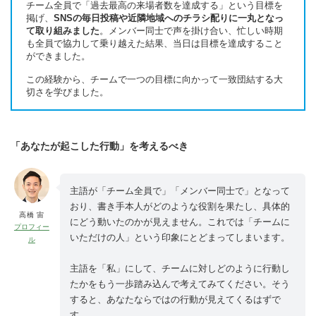
チーム全員で「過去最高の来場者数を達成する」という目標を
掲げ、
SNSの毎日投稿や近隣地域へのチラシ配りに一丸となっ
て取り組みました
。メンバー同士で声を掛け合い、忙しい時期
も全員で協力して乗り越えた結果、当日は目標を達成すること
ができました。
この経験から、チームで一つの目標に向かって一致団結する大
切さを学びました。
「あなたが起こした行動」を考えるべき
主語が「チーム全員で」「メンバー同士で」となって
おり、書き手本人がどのような役割を果たし、具体的
高橋 宙
にどう動いたのかが見えません。これでは「チームに
プロフィー
いただけの人」という印象にとどまってしまいます。
ル
主語を「私」にして、チームに対しどのように行動し
たかをもう一歩踏み込んで考えてみてください。そう
すると、あなたならではの行動が見えてくるはずで
す。