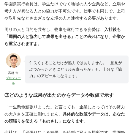
学園祭実行委員は、学生だけでなく地域の人や企業など、立場や
考え方が異なる人との協力が不可欠です。仕事でも同じで、上司
や取引先などさまざまな立場の人と連携する必要があります。
周りの人と目的を共有し、物事を遂行できる姿勢は、
入社後も
「周囲の人と協力して成果を出せる」ことの表れになり、企業か
ら重宝されますよ
。
仲良くすることだけが協力ではありません。「意見が
ぶつかったときにどう歩み寄ったか」も、十分な「協
高橋 宙
力」のアピールになります。
プロフィー
ル
③どのような成果が出たのかをデータや数値で示す
「一生懸命頑張りました」と言っても、企業にとってはその努力
の大きさを正確に測れません。
具体的な数値やデータは、あなた
の頑張りを伝える「ものさし」になります
。
会社は、「頑張りによる結果」を給料に変える場所です。学園祭