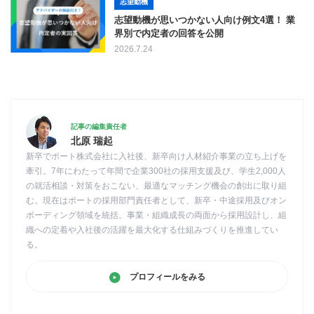
志望動機
志望動機が思いつかない人向け例文4選！ 業
界別で内定者の回答を公開
2026.7.24
記事の編集責任者
北原 瑞起
新卒でポート株式会社に入社後、新卒向け人材紹介事業の立ち上げを
牽引。7年にわたって年間で企業300社の採用支援及び、学生2,000人
の就活相談・対策をおこない、最適なマッチング機会の創出に取り組
む。現在はポートの採用部門責任者として、新卒・中途採用及びオン
ボーディング領域を統括。事業・組織成長の両面から採用設計し、組
織への定着や入社後の活躍を最大化する仕組みづくりを推進してい
る。
プロフィールをみる