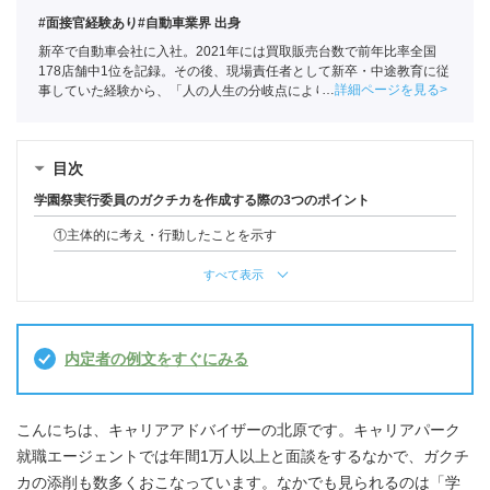
#面接官経験あり
#自動車業界 出身
新卒で自動車会社に入社。2021年には買取販売台数で前年比率全国
178店舗中1位を記録。その後、現場責任者として新卒・中途教育に従
詳細ページを見る
事していた経験から、「人の人生の分岐点によりかかわりたい」と思
い、ポートへ。
全国民営職業紹介事業協会
職業紹介責任者（001-
230209002-05661）
目次
学園祭実行委員のガクチカを作成する際の3つのポイント
①主体的に考え・行動したことを示す
すべて表示
内定者の例文をすぐにみる
こんにちは、キャリアアドバイザーの北原です。キャリアパーク
就職エージェントでは年間1万人以上と面談をするなかで、ガクチ
カの添削も数多くおこなっています。なかでも見られるのは「学