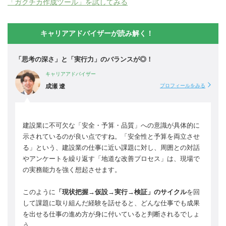
「ガクチカ作成ツール」を試してみる
キャリアアドバイザーが読み解く！
「思考の深さ」と「実行力」のバランスが◎！
キャリアアドバイザー
成瀬 遼
プロフィールをみる
建設業に不可欠な「安全・予算・品質」への意識が具体的に
示されているのが良い点ですね。「安全性と予算を両立させ
る」という、建設業の仕事に近い課題に対し、周囲との対話
やアンケートを繰り返す「地道な改善プロセス」は、現場で
の実務能力を強く想起させます。
このように
「現状把握→仮設→実行→検証」のサイクル
を回
して課題に取り組んだ経験を話せると、どんな仕事でも成果
を出せる仕事の進め方が身に付いていると判断されるでしょ
う。