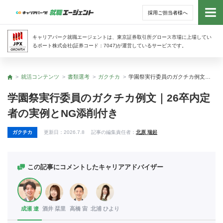
採用ご担当者様へ
トッ
キャリアパーク就職エージェントは、東京証券取引所グロース市場に上場してい
るポート株式会社(証券コード：7047)が運営しているサービスです。
サー
就活コンテンツ
書類選考
ガクチカ
学園祭実行委員のガクチカ例文｜26卒内定者の実例とNG添削付き
トップ
アド
学園祭実行委員のガクチカ例文｜26卒内定
者の実例とNG添削付き
利用
ガクチカ
更新日：
2026.7.8
記事の編集責任者：
北原 瑞起
就活
経営
この記事にコメントしたキャリアアドバイザー
無料
成瀬 遼
酒井 栞里
高橋 宙
北浦 ひより