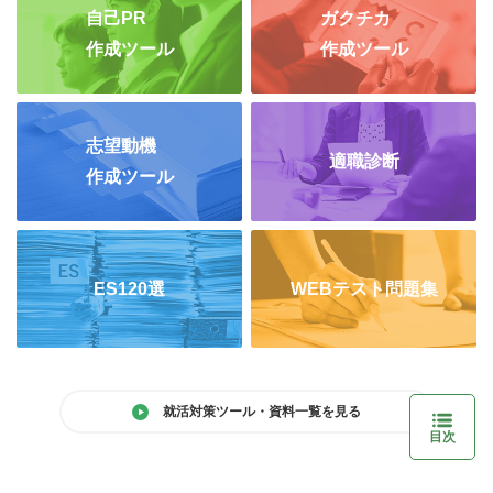
自己PR
ガクチカ
作成ツール
作成ツール
志望動機
適職診断
作成ツール
ES120選
WEBテスト問題集
就活対策ツール・資料一覧を見る
目次