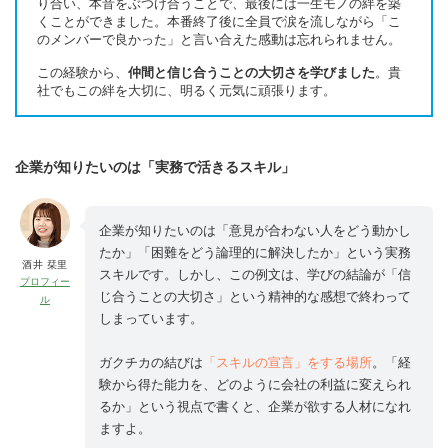
り合い、本音をぶつけ合うことで、最後には一生モノの絆を築
くことができました。本番終了後に全員で涙を流しながら「こ
のメンバーで良かった」と言い合えた感動は忘れられません。
この経験から、
仲間と信じ合うことの大切さを学びました
。貴
社でもこの絆を大切に、明るく元気に頑張ります。
企業が知りたいのは「実務で活きるスキル」
企業が知りたいのは「意見が合わない人をどう動かし
たか」「困難をどう論理的に解決したか」という実務
酒井 栞里
スキルです。しかし、この例文は、学びの結論が「信
プロフィー
じ合うことの大切さ」という精神的な感想で終わって
ル
しまっています。
ガクチカの結びは
「スキルの宣言」をする場所
。「経
験から得た能力を、どのように会社の利益に変えられ
るか」という視点で書くと、企業が欲する人材になれ
ますよ。