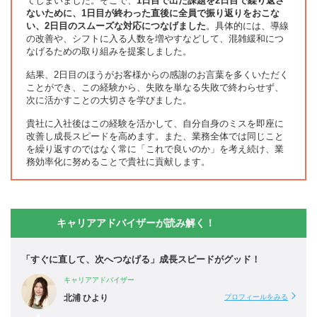
てしまいました。そこで、
1日目で出た課題を2日目で繰り返さ
ないために、1日目が終わった直後に全員で振り返りをおこな
い、2日目のスムーズな対応につなげました
。具体的には、導線
の改善や、シフトに入る人数を増やすなどして、混雑緩和につ
なげるための取り組みを提案しました。
結果、2日目のほうがお客様からの感謝のお言葉を多くいただく
ことができ、この経験から、失敗を単なる失敗で終わらせず、
次に活かすことの大切さを学びました。
貴社に入社後はこの経験を活かして、自分自身のミスを即座に
改善し成長スピードを高めます。また、業務全体では同じこと
を繰り返すのではなく常に「これで良いのか」を考え続け、業
務効率化に努めることで貴社に貢献します。
キャリアアドバイザーが読み解く！
「すぐに直して、次へつなげる」成長スピードがグッド！
キャリアアドバイザー
北浦 ひより
プロフィールをみる