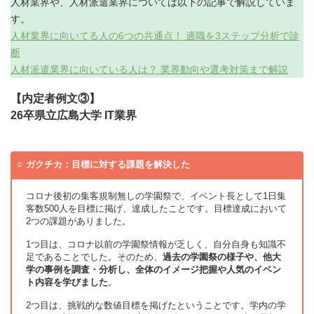
人材業界や、人材派遣業界については以下の記事で解説していま
す。
人材業界に向いてる人の6つの共通点！ 適職を3ステップ分析で診
断
人材派遣業界に向いている人は？ 業界動向や選考対策まで解説
【内定者例文③】
26卒県立広島大学 IT業界
ガクチカ：目標に対する課題を解決した
コロナ後初の集客規制無しの学園祭で、イベント長として1日集
客数500人を目標に掲げ、達成したことです。目標達成において
2つの課題がありました。
1つ目は、コロナ以前の学園祭情報が乏しく、自分自身も知識不
足であることでした。そのため、
過去の学園祭の様子や、他大
学の事例を調査・分析し、全体のイメージ把握や人気のイベン
ト内容を学びました
。
2つ目は、挑戦的な数値目標を掲げたということです。学内の学